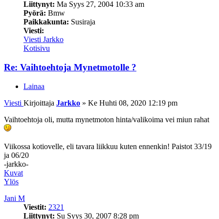
Liittynyt:
Ma Syys 27, 2004 10:33 am
Pyörä:
Bmw
Paikkakunta:
Susiraja
Viesti:
Viesti Jarkko
Kotisivu
Re: Vaihtoehtoja Mynetmotolle ?
Lainaa
Viesti
Kirjoittaja
Jarkko
»
Ke Huhti 08, 2020 12:19 pm
Vaihtoehtoja oli, mutta mynetmoton hinta/valikoima vei miun rahat
Viikossa kotiovelle, eli tavara liikkuu kuten ennenkin! Paistot 33/19
ja 06/20
-jarkko-
Kuvat
Ylös
Jani M
Viestit:
2321
Liittynyt:
Su Syys 30, 2007 8:28 pm