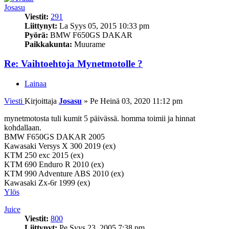
Josasu
Viestit:
291
Liittynyt:
La Syys 05, 2015 10:33 pm
Pyörä:
BMW F650GS DAKAR
Paikkakunta:
Muurame
Re: Vaihtoehtoja Mynetmotolle ?
Lainaa
Viesti
Kirjoittaja
Josasu
»
Pe Heinä 03, 2020 11:12 pm
mynetmotosta tuli kumit 5 päivässä. homma toimii ja hinnat
kohdallaan.
BMW F650GS DAKAR 2005
Kawasaki Versys X 300 2019 (ex)
KTM 250 exc 2015 (ex)
KTM 690 Enduro R 2010 (ex)
KTM 990 Adventure ABS 2010 (ex)
Kawasaki Zx-6r 1999 (ex)
Ylös
Juice
Viestit:
800
Liittynyt:
Pe Syys 23, 2005 7:38 pm