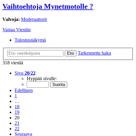
Vaihtoehtoja Mynetmotolle ?
Valvoja:
Moderaattorit
Vastaa Viestiin
Tulostusnäkymä
Tarkennettu haku
Etsi
318 viestiä
Sivu
20
/
22
Hyppää sivulle:
Edellinen
1
…
18
19
20
21
22
Seuraava