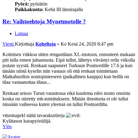
Pyörä:
pyörätön
Paikkakunta:
Kehä III länsirajalla
Re: Vaihtoehtoja Mynetmotolle ?
Lainaa
Viesti
Kirjoittaja
Koheltaja
»
Ke Kesä 24, 2020 8:47 pm
Kolmisen viikkoa sitten rengastilaus XL-motoon, ennusteen mukaan
piti tulla ennen juhannusta. Eipä tullut, lähetys viivästyi reilu viikolla
jostain syystä. Renkaat saapuneet Turkuun Postnordille 17.6 ja kun
tänään niistä kyselin niin vastaus oli että renkaat toimitetaan
Matkahuollon noutopisteeseen (paikallinen kauppa) kun heillä on
tilaa vastaanottaa tilaus...
Renkaat seisoo Turun varastossa eikä kuulema edes nouto onnistu
koska on siirretty mh-toimitukseen. Mitään ilmoitusta ei ole tullut
missään vaiheessa kuten yleensä on tullut Postnordilta.
vttustnaprkl näitä tavarakuriireja
Kylätason kurapyöräilijä.
Ylös