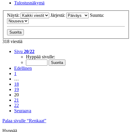
Tulostusnäkymä
Näytä:
Järjestä:
Suunta:
318 viestiä
Sivu
20
/
22
Hyppää sivulle:
Edellinen
1
…
18
19
20
21
22
Seuraava
Palaa sivulle “Renkaat”
Hyppää