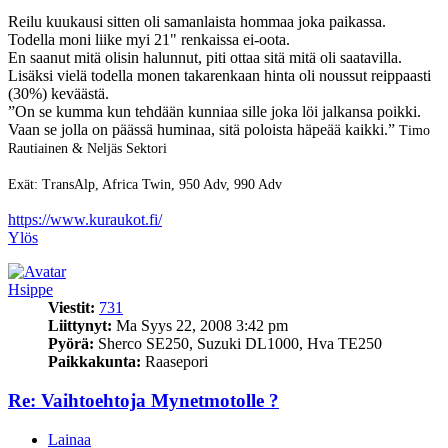
Reilu kuukausi sitten oli samanlaista hommaa joka paikassa.
Todella moni liike myi 21" renkaissa ei-oota.
En saanut mitä olisin halunnut, piti ottaa sitä mitä oli saatavilla.
Lisäksi vielä todella monen takarenkaan hinta oli noussut reippaasti
(30%) keväästä.
”On se kumma kun tehdään kunniaa sille joka löi jalkansa poikki.
Vaan se jolla on päässä huminaa, sitä poloista häpeää kaikki.”
Timo
Rautiainen & Neljäs Sektori
Exät: TransAlp, Africa Twin, 950 Adv, 990 Adv
https://www.kuraukot.fi/
Ylös
Hsippe
Viestit:
731
Liittynyt:
Ma Syys 22, 2008 3:42 pm
Pyörä:
Sherco SE250, Suzuki DL1000, Hva TE250
Paikkakunta:
Raasepori
Re: Vaihtoehtoja Mynetmotolle ?
Lainaa