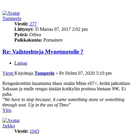
Tumpeelo
Viestit:
277
Liittynyt:
Ti Marras 07, 2017 2:02 pm
Pyörä:
Orbea
Paikkakunta:
Pornainen
Re: Vaihtoehtoja Mynetmotolle ?
Lainaa
Viesti
Kirjoittaja
Tumpeelo
»
Pe Helmi 07, 2020 5:10 pm
Rengaskonttiin lauantaina tilaus sisään Mitas e07+, heiltä jatkotilaus
Saksaan ja mulle rengas tänään kotikylän postissa hintaan 99€. Ei
paha.
"We have to stop because, it came something stone or something
through seat. Up in the ass of Timo"
Ylös
Jarkko
Viestit:
1043