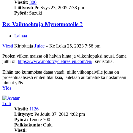
Viestit:
800
Liittynyt:
Pe Syys 23, 2005 7:38 pm
Pyörä:
Suzuki
Re: Vaihtoehtoja Mynetmotolle ?
Lainaa
Viesti
Kirjoittaja
Juice
»
Ke Loka 25, 2023 7:56 pm
Puolen viikon maissa oli halvin hinta ja viikonlopuksi nousi. Sama
juttu oli
https://www.motorcycletires-eu.com/en/
-sivustolla.
Eihän tuo kummoista dataa vaadi, niille viikonpäiville joina on
prosentuaalisesti eniten tilauksia, laitetaan automatiikka nostamaan
hinnat ylös.
Ylös
Totti
Viestit:
1126
Liittynyt:
Pe Joulu 07, 2012 4:02 pm
Pyörä:
Tenere 700
Paikkakunta:
Oulu
Viesti: