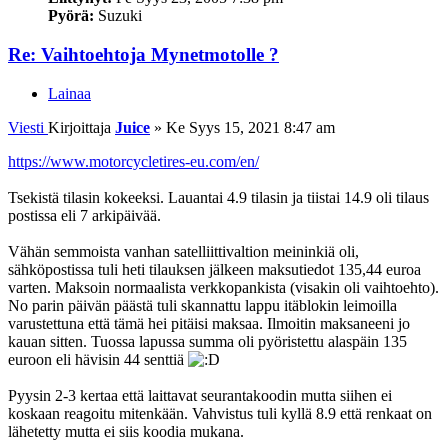
Pyörä:
Suzuki
Re: Vaihtoehtoja Mynetmotolle ?
Lainaa
Viesti
Kirjoittaja
Juice
»
Ke Syys 15, 2021 8:47 am
https://www.motorcycletires-eu.com/en/
Tsekistä tilasin kokeeksi. Lauantai 4.9 tilasin ja tiistai 14.9 oli tilaus
postissa eli 7 arkipäivää.
Vähän semmoista vanhan satelliittivaltion meininkiä oli,
sähköpostissa tuli heti tilauksen jälkeen maksutiedot 135,44 euroa
varten. Maksoin normaalista verkkopankista (visakin oli vaihtoehto).
No parin päivän päästä tuli skannattu lappu itäblokin leimoilla
varustettuna että tämä hei pitäisi maksaa. Ilmoitin maksaneeni jo
kauan sitten. Tuossa lapussa summa oli pyöristettu alaspäin 135
euroon eli hävisin 44 senttiä
Pyysin 2-3 kertaa että laittavat seurantakoodin mutta siihen ei
koskaan reagoitu mitenkään. Vahvistus tuli kyllä 8.9 että renkaat on
lähetetty mutta ei siis koodia mukana.