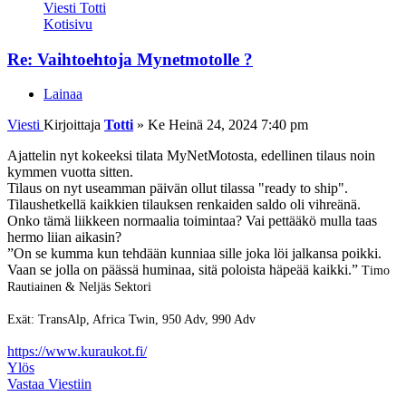
Viesti Totti
Kotisivu
Re: Vaihtoehtoja Mynetmotolle ?
Lainaa
Viesti
Kirjoittaja
Totti
»
Ke Heinä 24, 2024 7:40 pm
Ajattelin nyt kokeeksi tilata MyNetMotosta, edellinen tilaus noin
kymmen vuotta sitten.
Tilaus on nyt useamman päivän ollut tilassa "ready to ship".
Tilaushetkellä kaikkien tilauksen renkaiden saldo oli vihreänä.
Onko tämä liikkeen normaalia toimintaa? Vai pettääkö mulla taas
hermo liian aikasin?
”On se kumma kun tehdään kunniaa sille joka löi jalkansa poikki.
Vaan se jolla on päässä huminaa, sitä poloista häpeää kaikki.”
Timo
Rautiainen & Neljäs Sektori
Exät: TransAlp, Africa Twin, 950 Adv, 990 Adv
https://www.kuraukot.fi/
Ylös
Vastaa Viestiin