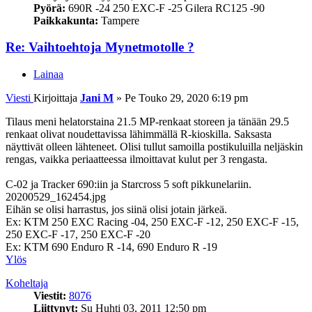
Pyörä:
690R -24 250 EXC-F -25 Gilera RC125 -90
Paikkakunta:
Tampere
Re: Vaihtoehtoja Mynetmotolle ?
Lainaa
Viesti
Kirjoittaja
Jani M
»
Pe Touko 29, 2020 6:19 pm
Tilaus meni helatorstaina 21.5 MP-renkaat storeen ja tänään 29.5
renkaat olivat noudettavissa lähimmällä R-kioskilla. Saksasta
näyttivät olleen lähteneet. Olisi tullut samoilla postikuluilla neljäskin
rengas, vaikka periaatteessa ilmoittavat kulut per 3 rengasta.
C-02 ja Tracker 690:iin ja Starcross 5 soft pikkunelariin.
20200529_162454.jpg
Eihän se olisi harrastus, jos siinä olisi jotain järkeä.
Ex: KTM 250 EXC Racing -04, 250 EXC-F -12, 250 EXC-F -15,
250 EXC-F -17, 250 EXC-F -20
Ex: KTM 690 Enduro R -14, 690 Enduro R -19
Ylös
Koheltaja
Viestit:
8076
Liittynyt:
Su Huhti 03, 2011 12:50 pm