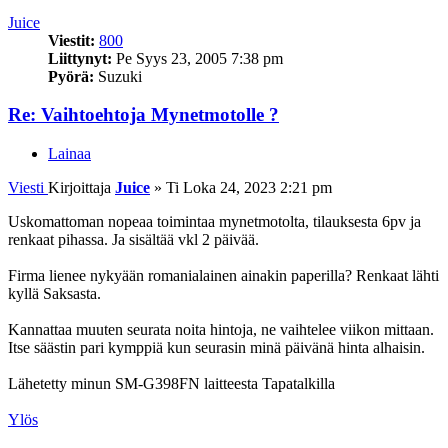
Juice
Viestit:
800
Liittynyt:
Pe Syys 23, 2005 7:38 pm
Pyörä:
Suzuki
Re: Vaihtoehtoja Mynetmotolle ?
Lainaa
Viesti
Kirjoittaja
Juice
»
Ti Loka 24, 2023 2:21 pm
Uskomattoman nopeaa toimintaa mynetmotolta, tilauksesta 6pv ja
renkaat pihassa. Ja sisältää vkl 2 päivää.
Firma lienee nykyään romanialainen ainakin paperilla? Renkaat lähti
kyllä Saksasta.
Kannattaa muuten seurata noita hintoja, ne vaihtelee viikon mittaan.
Itse säästin pari kymppiä kun seurasin minä päivänä hinta alhaisin.
Lähetetty minun SM-G398FN laitteesta Tapatalkilla
Ylös