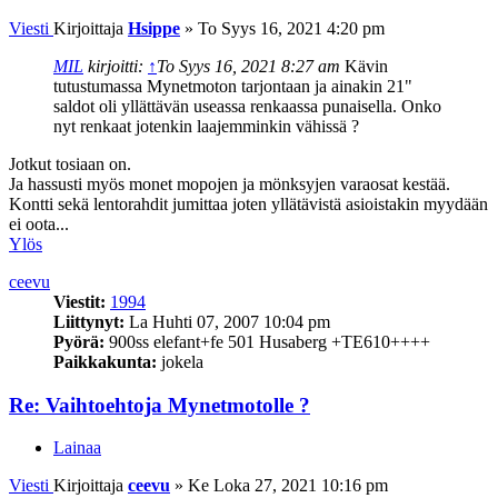
Viesti
Kirjoittaja
Hsippe
»
To Syys 16, 2021 4:20 pm
MIL
kirjoitti:
↑
To Syys 16, 2021 8:27 am
Kävin
tutustumassa Mynetmoton tarjontaan ja ainakin 21"
saldot oli yllättävän useassa renkaassa punaisella. Onko
nyt renkaat jotenkin laajemminkin vähissä ?
Jotkut tosiaan on.
Ja hassusti myös monet mopojen ja mönksyjen varaosat kestää.
Kontti sekä lentorahdit jumittaa joten yllätävistä asioistakin myydään
ei oota...
Ylös
ceevu
Viestit:
1994
Liittynyt:
La Huhti 07, 2007 10:04 pm
Pyörä:
900ss elefant+fe 501 Husaberg +TE610++++
Paikkakunta:
jokela
Re: Vaihtoehtoja Mynetmotolle ?
Lainaa
Viesti
Kirjoittaja
ceevu
»
Ke Loka 27, 2021 10:16 pm