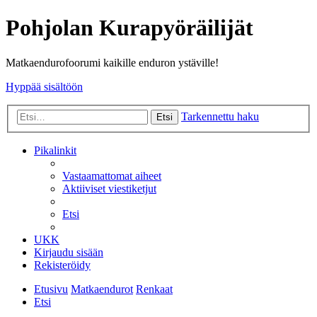
Pohjolan Kurapyöräilijät
Matkaendurofoorumi kaikille enduron ystäville!
Hyppää sisältöön
Tarkennettu haku
Etsi
Pikalinkit
Vastaamattomat aiheet
Aktiiviset viestiketjut
Etsi
UKK
Kirjaudu sisään
Rekisteröidy
Etusivu
Matkaendurot
Renkaat
Etsi