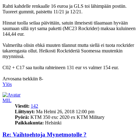
Rahti kahdelle renkaalle 16 euroa ja GLS toi lähimpään postiin.
Tuoreet gummit, paistettu 11/21 ja 12/21.
Hinnat tuolla seilaa päivittäin, satuin ilmeisesti tilaamaan hyvään
saumaan sillä nyt sama paketti (MC23 Rockrider) maksaa kuluineen
144,44 eur.
Valmerilta olisin ehkä muuten tilannut mutta siellä ei tuota rockrider
takarengasta ollut. Heikosti Rockrideriä Suomessa muutenkin
myynnissä.
C02 + C17 saa tuolta rahteineen 131 eur vs valmer 154 eur.
Arvosana tsekkiin 8-
Ylös
MIL
Viestit:
142
Liittynyt:
Ma Helmi 26, 2018 12:00 pm
Pyörä:
KTM 350 exc 2020 ex KTM Military
Paikkakunta:
Helsinki
Re: Vaihtoehtoja Mynetmotolle ?