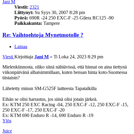
Jani M
Viestit:
2321
Liittynyt:
Su Syys 30, 2007 8:28 pm
Pyörä:
690R -24 250 EXC-F -25 Gilera RC125 -90
Paikkakunta:
Tampere
Re: Vaihtoehtoja Mynetmotolle ?
Lainaa
Viesti
Kirjoittaja
Jani M
»
Ti Loka 24, 2023 8:29 pm
Mielenkiinnosta, oliko siinä nähtävissä, että hinnat on aina tiettynä
viikonpäivänä alhaisimmillaan, kuten bensan hinta koto-Suomessa
tiistaisin?
Lähetetty minun SM-G525F laitteesta Tapatalkilla
Eihän se olisi harrastus, jos siinä olisi jotain järkeä.
Ex: KTM 250 EXC Racing -04, 250 EXC-F -12, 250 EXC-F -15,
250 EXC-F -17, 250 EXC-F -20
Ex: KTM 690 Enduro R -14, 690 Enduro R -19
Ylös
Juice