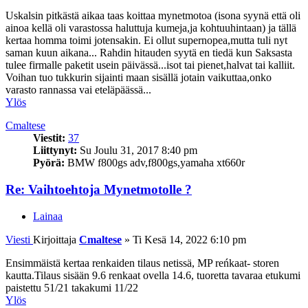
Uskalsin pitkästä aikaa taas koittaa mynetmotoa (isona syynä että oli
ainoa kellä oli varastossa haluttuja kumeja,ja kohtuuhintaan) ja tällä
kertaa homma toimi jotensakin. Ei ollut supernopea,mutta tuli nyt
saman kuun aikana... Rahdin hitauden syytä en tiedä kun Saksasta
tulee firmalle paketit usein päivässä...isot tai pienet,halvat tai kalliit.
Voihan tuo tukkurin sijainti maan sisällä jotain vaikuttaa,onko
varasto rannassa vai eteläpäässä...
Ylös
Cmaltese
Viestit:
37
Liittynyt:
Su Joulu 31, 2017 8:40 pm
Pyörä:
BMW f800gs adv,f800gs,yamaha xt660r
Re: Vaihtoehtoja Mynetmotolle ?
Lainaa
Viesti
Kirjoittaja
Cmaltese
»
Ti Kesä 14, 2022 6:10 pm
Ensimmäistä kertaa renkaiden tilaus netissä, MP reńkaat- storen
kautta.Tilaus sisään 9.6 renkaat ovella 14.6, tuoretta tavaraa etukumi
paistettu 51/21 takakumi 11/22
Ylös