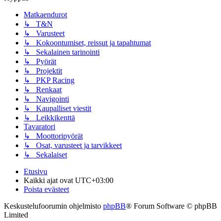
Matkaendurot
↳ T&N
↳ Varusteet
↳ Kokoontumiset, reissut ja tapahtumat
↳ Sekalainen tarinointi
↳ Pyörät
↳ Projektit
↳ PKP Racing
↳ Renkaat
↳ Navigointi
↳ Kaupalliset viestit
↳ Leikkikenttä
Tavaratori
↳ Moottoripyörät
↳ Osat, varusteet ja tarvikkeet
↳ Sekalaiset
Etusivu
Kaikki ajat ovat
UTC+03:00
Poista evästeet
Keskustelufoorumin ohjelmisto
phpBB
® Forum Software © phpBB
Limited