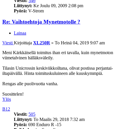
Viestit:
346
Liittynyt:
Ke Joulu 09, 2009 2:08 pm
Pyörä:
V-Strom
Re: Vaihtoehtoja Mynetmotolle ?
Lainaa
Viesti
Kirjoittaja
XL250R
»
To Heinä 04, 2019 9:07 am
Meni Kärkkäisellä toimitus ihan eri tavalla, kuin mynetmoton
viimetalvinen hälläksväleily.
Tilasin Unicrossin keskiviikkoiltana, olivat postissa perjantai-
iltapäivällä. Hinta toimituskuluineen alle kuuskymmpiä.
Rengas alle puolivuotta vanha.
Suosittelen!
Ylös
B12
Viestit:
505
Liittynyt:
To Maalis 29, 2018 7:32 am
Pyörä:
690 Enduro R -15