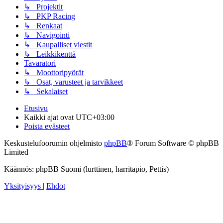
↳ Projektit
↳ PKP Racing
↳ Renkaat
↳ Navigointi
↳ Kaupalliset viestit
↳ Leikkikenttä
Tavaratori
↳ Moottoripyörät
↳ Osat, varusteet ja tarvikkeet
↳ Sekalaiset
Etusivu
Kaikki ajat ovat
UTC+03:00
Poista evästeet
Keskustelufoorumin ohjelmisto
phpBB
® Forum Software © phpBB
Limited
Käännös: phpBB Suomi (lurttinen, harritapio, Pettis)
Yksityisyys
|
Ehdot