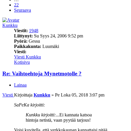
22
Seuraava
Kunkku
Viestit:
1948
Liittynyt:
Su Syys 24, 2006 9:52 pm
Pyörä:
Gessu
Paikkakunta:
Luumäki
Viesti:
Viesti Kunkku
Kotisivu
Re: Vaihtoehtoja Mynetmotolle ?
Lainaa
Viesti
Kirjoittaja
Kunkku
»
Pe Loka 05, 2018 3:07 pm
SaPeKa kirjoitti:
Kunkku kirjoitti:
...Ei kannata katsoa
hintoja netistä, vaan pyytää tarjous!
Voisi kuvitella, että verkkokaupan kannattaisi pitää