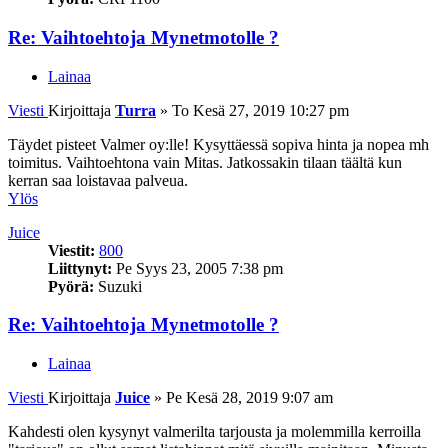
Re: Vaihtoehtoja Mynetmotolle ?
Lainaa
Viesti
Kirjoittaja
Turra
»
To Kesä 27, 2019 10:27 pm
Täydet pisteet Valmer oy:lle! Kysyttäessä sopiva hinta ja nopea mh
toimitus. Vaihtoehtona vain Mitas. Jatkossakin tilaan täältä kun
kerran saa loistavaa palveua.
Ylös
Juice
Viestit:
800
Liittynyt:
Pe Syys 23, 2005 7:38 pm
Pyörä:
Suzuki
Re: Vaihtoehtoja Mynetmotolle ?
Lainaa
Viesti
Kirjoittaja
Juice
»
Pe Kesä 28, 2019 9:07 am
Kahdesti olen kysynyt valmerilta tarjousta ja molemmilla kerroilla