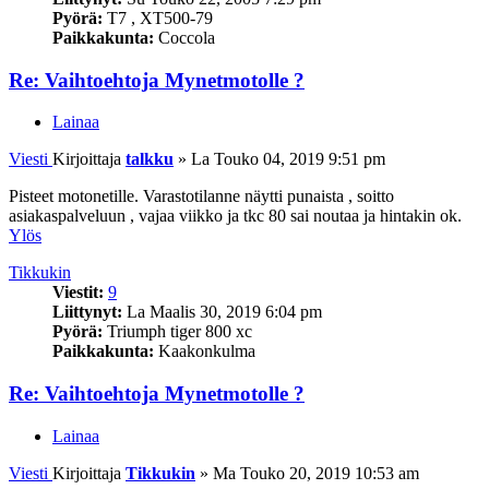
Pyörä:
T7 , XT500-79
Paikkakunta:
Coccola
Re: Vaihtoehtoja Mynetmotolle ?
Lainaa
Viesti
Kirjoittaja
talkku
»
La Touko 04, 2019 9:51 pm
Pisteet motonetille. Varastotilanne näytti punaista , soitto
asiakaspalveluun , vajaa viikko ja tkc 80 sai noutaa ja hintakin ok.
Ylös
Tikkukin
Viestit:
9
Liittynyt:
La Maalis 30, 2019 6:04 pm
Pyörä:
Triumph tiger 800 xc
Paikkakunta:
Kaakonkulma
Re: Vaihtoehtoja Mynetmotolle ?
Lainaa
Viesti
Kirjoittaja
Tikkukin
»
Ma Touko 20, 2019 10:53 am