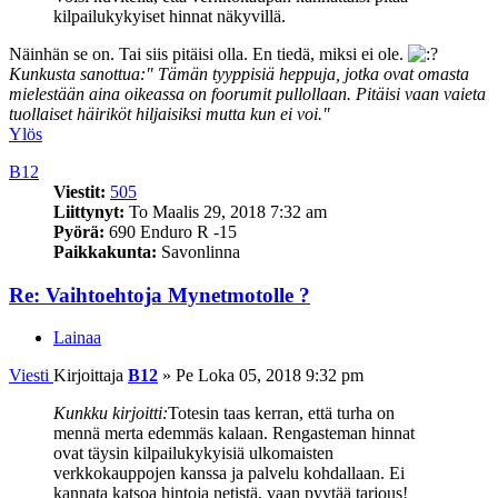
kilpailukykyiset hinnat näkyvillä.
Näinhän se on. Tai siis pitäisi olla. En tiedä, miksi ei ole.
Kunkusta sanottua:" Tämän tyyppisiä heppuja, jotka ovat omasta
mielestään aina oikeassa on foorumit pullollaan. Pitäisi vaan vaieta
tuollaiset häiriköt hiljaisiksi mutta kun ei voi."
Ylös
B12
Viestit:
505
Liittynyt:
To Maalis 29, 2018 7:32 am
Pyörä:
690 Enduro R -15
Paikkakunta:
Savonlinna
Re: Vaihtoehtoja Mynetmotolle ?
Lainaa
Viesti
Kirjoittaja
B12
»
Pe Loka 05, 2018 9:32 pm
Kunkku kirjoitti:
Totesin taas kerran, että turha on
mennä merta edemmäs kalaan. Rengasteman hinnat
ovat täysin kilpailukykyisiä ulkomaisten
verkkokauppojen kanssa ja palvelu kohdallaan. Ei
kannata katsoa hintoja netistä, vaan pyytää tarjous!