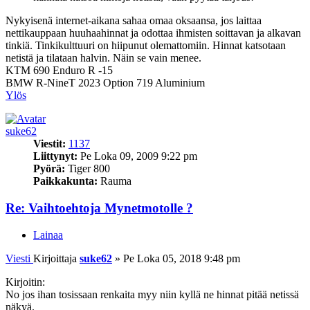
Nykyisenä internet-aikana sahaa omaa oksaansa, jos laittaa
nettikauppaan huuhaahinnat ja odottaa ihmisten soittavan ja alkavan
tinkiä. Tinkikulttuuri on hiipunut olemattomiin. Hinnat katsotaan
netistä ja tilataan halvin. Näin se vain menee.
KTM 690 Enduro R -15
BMW R-NineT 2023 Option 719 Aluminium
Ylös
suke62
Viestit:
1137
Liittynyt:
Pe Loka 09, 2009 9:22 pm
Pyörä:
Tiger 800
Paikkakunta:
Rauma
Re: Vaihtoehtoja Mynetmotolle ?
Lainaa
Viesti
Kirjoittaja
suke62
»
Pe Loka 05, 2018 9:48 pm
Kirjoitin:
No jos ihan tosissaan renkaita myy niin kyllä ne hinnat pitää netissä
näkyä.