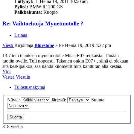
Liittynyt:
Ti Heinä 19, 2011 10:50 am
Pyörä:
BMW R1200 GS
Paikkakunta:
Kuopio
Re: Vaihtoehtoja Mynetmotolle ?
Lainaa
Viesti
Kirjoittaja
Bluestone
»
Pe Heinä 19, 2019 4:32 pm
13.7 tein tilauksen mynetmotolle Mitas E07 renkaista. Tänään
tuotiin ovelle. Tuli nopeasti. Takanen onkin E07+ , siinä ei olekaan
sitä keskipalkoa, saa nähdä kilometrit mitä kantturan alla kestää.
Ylös
Vastaa Viestiin
Tulostusnäkymä
Näytä:
Järjestä:
Suunta:
318 viestiä