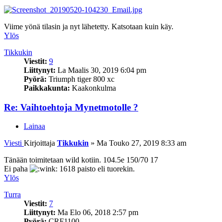
Viime yönä tilasin ja nyt lähetetty. Katsotaan kuin käy.
Ylös
Tikkukin
Viestit:
9
Liittynyt:
La Maalis 30, 2019 6:04 pm
Pyörä:
Triumph tiger 800 xc
Paikkakunta:
Kaakonkulma
Re: Vaihtoehtoja Mynetmotolle ?
Lainaa
Viesti
Kirjoittaja
Tikkukin
»
Ma Touko 27, 2019 8:33 am
Tänään toimitetaan wild kotiin. 104.5e 150/70 17
Ei paha
1618 paisto eli tuorekin.
Ylös
Turra
Viestit:
7
Liittynyt:
Ma Elo 06, 2018 2:57 pm
Pyörä:
CRF1100