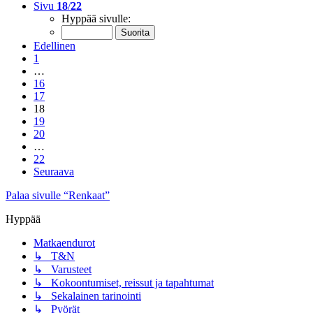
Sivu
18
/
22
Hyppää sivulle:
Edellinen
1
…
16
17
18
19
20
…
22
Seuraava
Palaa sivulle “Renkaat”
Hyppää
Matkaendurot
↳ T&N
↳ Varusteet
↳ Kokoontumiset, reissut ja tapahtumat
↳ Sekalainen tarinointi
↳ Pyörät