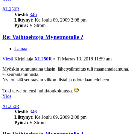
XL250R
Viestit:
346
Liittynyt:
Ke Joulu 09, 2009 2:08 pm
Pyörä:
V-Strom
Re: Vaihtoehtoja Mynetmotolle ?
Lainaa
Viesti
Kirjoittaja
XL250R
»
Ti Marras 13, 2018 11:59 am
Myöskin sunnuntaina tilasin, lähetysilmoitus tuli maanantaiaamuna,
ei seurantatunnusta.
Nyt on sitä seuraavan viikon tiistai ja odotellaan edelleen.
Toki tarve on ensi huhti/toukokuussa.
Ylös
XL250R
Viestit:
346
Liittynyt:
Ke Joulu 09, 2009 2:08 pm
Pyörä:
V-Strom
Re: Vaihtoehtoja Mynetmotolle ?