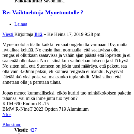
Paikkakunta:
Savonlinna
Re: Vaihtoehtoja Mynetmotolle ?
Lainaa
Viesti
Kirjoittaja
B12
»
Ke Heinä 17, 2019 9:28 pm
Mynetmotolta tilattu kaikki renkaat ongelmitta varmaan 10v, mutta
nyt alkaa keittää. No ensin ihan normaalia, että saatavissa ollut
rengas ei ollutkaan saatavissa ja vähän ajan päästä että lopetettu ja ei
saa enää ollenkaan. No ei siinä kun vaihdetaan toiseen ja sillä hyvä.
No sitten tuli, että Suomeen on jokin uusi määräys, että paketti saa
olla vain 320mm paksu, eli kolmea rengasta ei mahdu. Kysyivät
jätetäänkö yksi pois, vai maksanko tuplarahdit. Minä siihen että
annetaan olla ja perutaan tilaus.
Jopas menee kummalliseksi. eikös kuriiri tuo minkäkokoisen paketin
tahansa, vai mikä ihme juttu tuo nyt on?
KTM 690 Enduro R -15
BMW R-NineT 2023 Option 719 Aluminium
Ylös
Bluestone
Viestit:
427