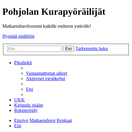
Pohjolan Kurapyöräilijät
Matkaendurofoorumi kaikille enduron ystäville!
Hyppää sisältöön
Tarkennettu haku
Etsi
Pikalinkit
Vastaamattomat aiheet
Aktiiviset viestiketjut
Etsi
UKK
Kirjaudu sisään
Rekisteröidy
Etusivu
Matkaendurot
Renkaat
Etsi