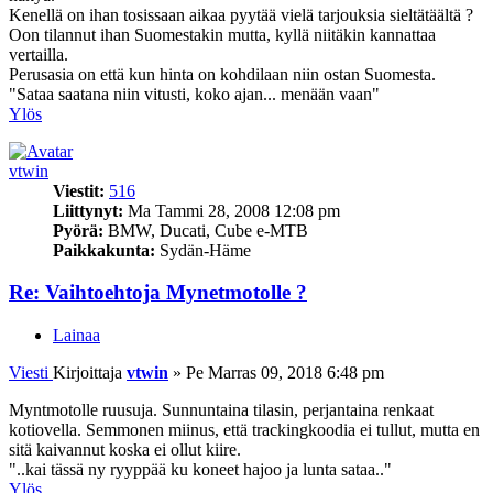
Kenellä on ihan tosissaan aikaa pyytää vielä tarjouksia sieltätäältä ?
Oon tilannut ihan Suomestakin mutta, kyllä niitäkin kannattaa
vertailla.
Perusasia on että kun hinta on kohdilaan niin ostan Suomesta.
"Sataa saatana niin vitusti, koko ajan... menään vaan"
Ylös
vtwin
Viestit:
516
Liittynyt:
Ma Tammi 28, 2008 12:08 pm
Pyörä:
BMW, Ducati, Cube e-MTB
Paikkakunta:
Sydän-Häme
Re: Vaihtoehtoja Mynetmotolle ?
Lainaa
Viesti
Kirjoittaja
vtwin
»
Pe Marras 09, 2018 6:48 pm
Myntmotolle ruusuja. Sunnuntaina tilasin, perjantaina renkaat
kotiovella. Semmonen miinus, että trackingkoodia ei tullut, mutta en
sitä kaivannut koska ei ollut kiire.
"..kai tässä ny ryyppää ku koneet hajoo ja lunta sataa.."
Ylös