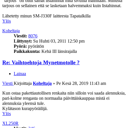
"tarjous" on ollut samat listahinnat mitä sivuilla mainitaan. Minusta
tarjous on sellainen että se lasketaan halvemmaksi kuin listahinnat.
Lähetetty minun SM-J330F laitteesta Tapatalkilla
Ylös
Koheltaja
Viestit:
8076
Liittynyt:
Su Huhti 03, 2011 12:50 pm
Pyörä:
pyörätön
Paikkakunta:
Kehä III länsirajalla
Re: Vaihtoehtoja Mynetmotolle ?
Lainaa
Viesti
Kirjoittaja
Koheltaja
»
Pe Kesä 28, 2019 11:43 am
Kun ostaa pakettiautollisen renkaita niin silloin voi saada alennuksia,
pari-kolme rengasta on normaalia päivittäiskauppaa mistä ei
alennuksia yleensä tule.
Kylätason kurapyöräilijä.
Ylös
XL250R