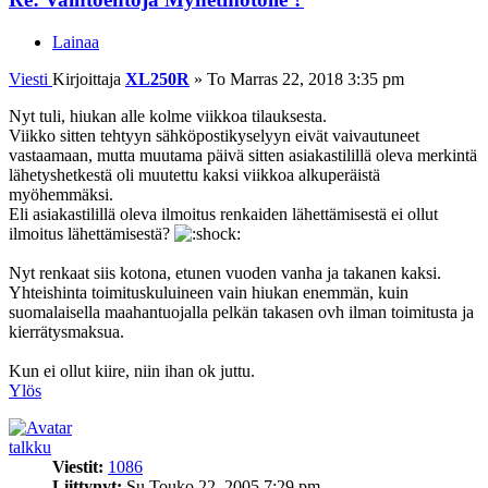
Lainaa
Viesti
Kirjoittaja
XL250R
»
To Marras 22, 2018 3:35 pm
Nyt tuli, hiukan alle kolme viikkoa tilauksesta.
Viikko sitten tehtyyn sähköpostikyselyyn eivät vaivautuneet
vastaamaan, mutta muutama päivä sitten asiakastilillä oleva merkintä
lähetyshetkestä oli muutettu kaksi viikkoa alkuperäistä
myöhemmäksi.
Eli asiakastilillä oleva ilmoitus renkaiden lähettämisestä ei ollut
ilmoitus lähettämisestä?
Nyt renkaat siis kotona, etunen vuoden vanha ja takanen kaksi.
Yhteishinta toimituskuluineen vain hiukan enemmän, kuin
suomalaisella maahantuojalla pelkän takasen ovh ilman toimitusta ja
kierrätysmaksua.
Kun ei ollut kiire, niin ihan ok juttu.
Ylös
talkku
Viestit:
1086
Liittynyt:
Su Touko 22, 2005 7:29 pm