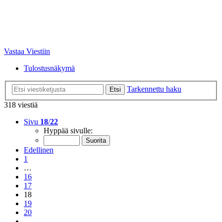
Vastaa Viestiin
Tulostusnäkymä
Tarkennettu haku
Etsi
318 viestiä
Sivu
18
/
22
Hyppää sivulle:
Edellinen
1
…
16
17
18
19
20
…