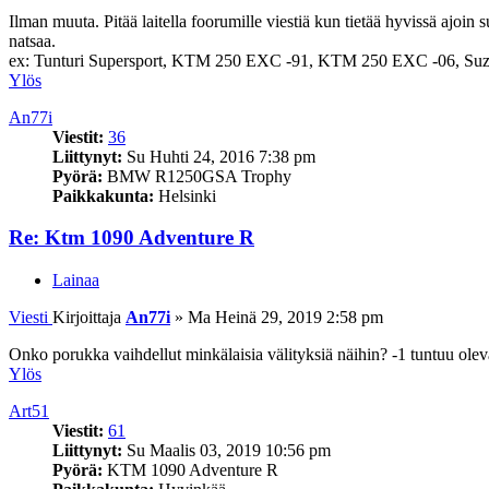
Ilman muuta. Pitää laitella foorumille viestiä kun tietää hyvissä ajoin 
natsaa.
ex: Tunturi Supersport, KTM 250 EXC -91, KTM 250 EXC -06, Suz
Ylös
An77i
Viestit:
36
Liittynyt:
Su Huhti 24, 2016 7:38 pm
Pyörä:
BMW R1250GSA Trophy
Paikkakunta:
Helsinki
Re: Ktm 1090 Adventure R
Lainaa
Viesti
Kirjoittaja
An77i
»
Ma Heinä 29, 2019 2:58 pm
Onko porukka vaihdellut minkälaisia välityksiä näihin? -1 tuntuu o
Ylös
Art51
Viestit:
61
Liittynyt:
Su Maalis 03, 2019 10:56 pm
Pyörä:
KTM 1090 Adventure R