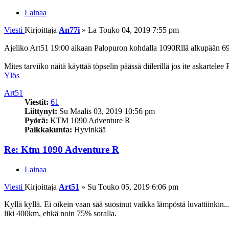
Lainaa
Viesti
Kirjoittaja
An77i
»
La Touko 04, 2019 7:55 pm
Ajeliko Art51 19:00 aikaan Palopuron kohdalla 1090Rllä alkupään 
Mites tarviiko näitä käyttää töpselin päässä diilerillä jos ite askarte
Ylös
Art51
Viestit:
61
Liittynyt:
Su Maalis 03, 2019 10:56 pm
Pyörä:
KTM 1090 Adventure R
Paikkakunta:
Hyvinkää
Re: Ktm 1090 Adventure R
Lainaa
Viesti
Kirjoittaja
Art51
»
Su Touko 05, 2019 6:06 pm
Kyllä kyllä. Ei oikein vaan sää suosinut vaikka lämpöstä luvattiinkin..
liki 400km, ehkä noin 75% soralla.