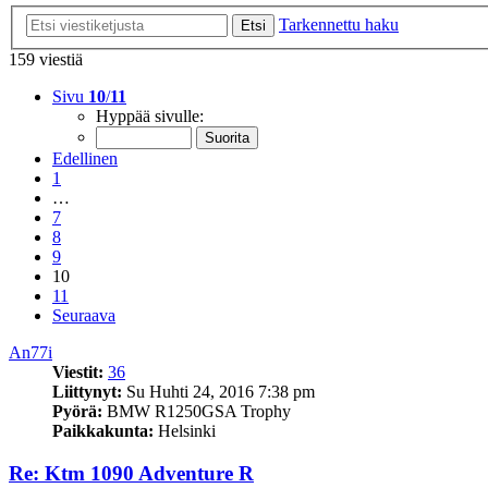
Tarkennettu haku
Etsi
159 viestiä
Sivu
10
/
11
Hyppää sivulle:
Edellinen
1
…
7
8
9
10
11
Seuraava
An77i
Viestit:
36
Liittynyt:
Su Huhti 24, 2016 7:38 pm
Pyörä:
BMW R1250GSA Trophy
Paikkakunta:
Helsinki
Re: Ktm 1090 Adventure R