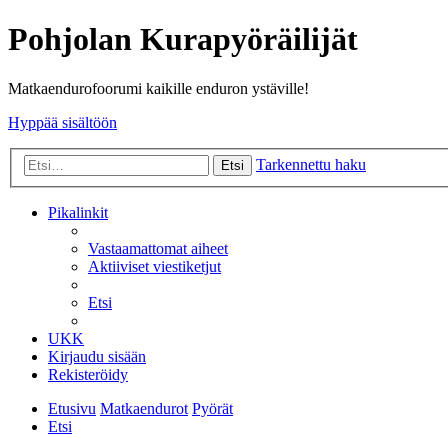
Pohjolan Kurapyöräilijät
Matkaendurofoorumi kaikille enduron ystäville!
Hyppää sisältöön
Tarkennettu haku
Etsi
Pikalinkit
Vastaamattomat aiheet
Aktiiviset viestiketjut
Etsi
UKK
Kirjaudu sisään
Rekisteröidy
Etusivu
Matkaendurot
Pyörät
Etsi