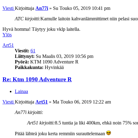
Viesti
Kirjoittaja
An77i
»
Su Touko 05, 2019 10:41 pm
ATC kirjoitti:
Kamulle laitoin kahvanlämmittimet niin pelasi suo
Hyvä homma! Täytyy joku vklp laitella.
Ylös
Art51
Viestit:
61
Liittynyt:
Su Maalis 03, 2019 10:56 pm
Pyörä:
KTM 1090 Adventure R
Paikkakunta:
Hyvinkää
Re: Ktm 1090 Adventure R
Lainaa
Viesti
Kirjoittaja
Art51
»
Ma Touko 06, 2019 12:22 am
An77i kirjoitti:
Art51 kirjoitti:
8.5 tuntia ja liki 400km, ehkä noin 75% sor
Pitää lähteä joku kerta remmiin surauttelemaan