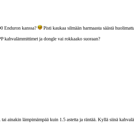
690 Enduron kanssa?
Pisti kaukaa silmään harmaasta säästä huolimatt
lee PP kahvalämmittimet ja dongle vai rokkaako suoraan?
. tai ainakin lämpimämpää kuin 1.5 astetta ja räntää. Kyllä siinä kahvalä