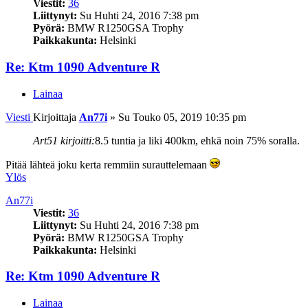
Viestit:
36
Liittynyt:
Su Huhti 24, 2016 7:38 pm
Pyörä:
BMW R1250GSA Trophy
Paikkakunta:
Helsinki
Re: Ktm 1090 Adventure R
Lainaa
Viesti
Kirjoittaja
An77i
»
Su Touko 05, 2019 10:35 pm
Art51 kirjoitti:
8.5 tuntia ja liki 400km, ehkä noin 75% soralla.
Pitää lähteä joku kerta remmiin surauttelemaan
Ylös
An77i
Viestit:
36
Liittynyt:
Su Huhti 24, 2016 7:38 pm
Pyörä:
BMW R1250GSA Trophy
Paikkakunta:
Helsinki
Re: Ktm 1090 Adventure R
Lainaa