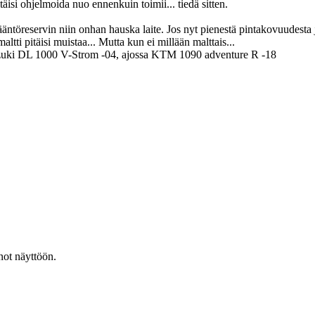
pitäisi ohjelmoida nuo ennenkuin toimii... tiedä sitten.
ntöreservin niin onhan hauska laite. Jos nyt pienestä pintakovuudesta j
tti pitäisi muistaa... Mutta kun ei millään malttais...
uki DL 1000 V-Strom -04, ajossa KTM 1090 adventure R -18
not näyttöön.