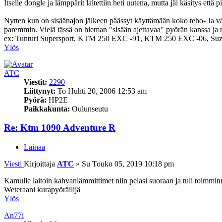
Itselle dongle ja lämppärit laitettiin heti uutena, mutta jäi käsitys että 
Nytten kun on sisäänajon jälkeen päässyt käyttämään koko teho- Ja vää
paremmin. Vielä tässä on hieman "sisään ajettavaa" pyörän kanssa ja mal
ex: Tunturi Supersport, KTM 250 EXC -91, KTM 250 EXC -06, Suz
Ylös
ATC
Viestit:
2290
Liittynyt:
To Huhti 20, 2006 12:53 am
Pyörä:
HP2E
Paikkakunta:
Oulunseutu
Re: Ktm 1090 Adventure R
Lainaa
Viesti
Kirjoittaja
ATC
»
Su Touko 05, 2019 10:18 pm
Kamulle laitoin kahvanlämmittimet niin pelasi suoraan ja tuli toimmin
Weteraani kurapyöräilijä
Ylös
An77i