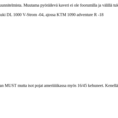
suunnitelmista. Muutama pyöräilevä kaveri ei ole foorumilla ja välillä tu
uki DL 1000 V-Strom -04, ajossa KTM 1090 adventure R -18
levan MUST mutta isot pojat ameriiiiikassa myös 16/45 kehuneet. Kene