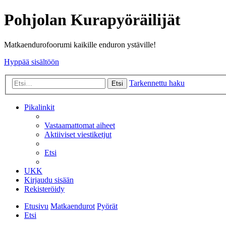
Pohjolan Kurapyöräilijät
Matkaendurofoorumi kaikille enduron ystäville!
Hyppää sisältöön
Tarkennettu haku
Etsi
Pikalinkit
Vastaamattomat aiheet
Aktiiviset viestiketjut
Etsi
UKK
Kirjaudu sisään
Rekisteröidy
Etusivu
Matkaendurot
Pyörät
Etsi