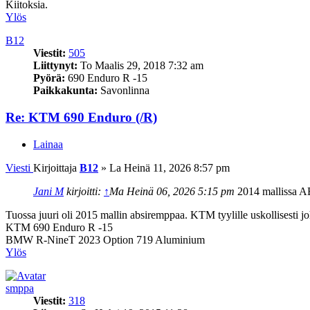
Kiitoksia.
Ylös
B12
Viestit:
505
Liittynyt:
To Maalis 29, 2018 7:32 am
Pyörä:
690 Enduro R -15
Paikkakunta:
Savonlinna
Re: KTM 690 Enduro (/R)
Lainaa
Viesti
Kirjoittaja
B12
»
La Heinä 11, 2026 8:57 pm
Jani M
kirjoitti:
↑
Ma Heinä 06, 2026 5:15 pm
2014 mallissa AB
Tuossa juuri oli 2015 mallin absiremppaa. KTM tyylille uskollisesti jo
KTM 690 Enduro R -15
BMW R-NineT 2023 Option 719 Aluminium
Ylös
smppa
Viestit:
318