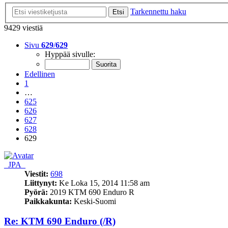
Tarkennettu haku
Etsi
9429 viestiä
Sivu
629
/
629
Hyppää sivulle:
Edellinen
1
…
625
626
627
628
629
_JPA_
Viestit:
698
Liittynyt:
Ke Loka 15, 2014 11:58 am
Pyörä:
2019 KTM 690 Enduro R
Paikkakunta:
Keski-Suomi
Re: KTM 690 Enduro (/R)