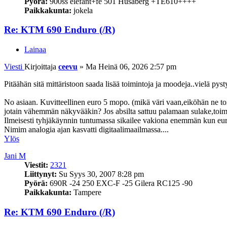
Pyörä:
900ss elefant+fe 501 Husaberg +TE610++++
Paikkakunta:
jokela
Re: KTM 690 Enduro (/R)
Lainaa
Viesti
Kirjoittaja
ceevu
»
Ma Heinä 06, 2026 2:57 pm
Pitäähän sitä mittäristoon saada lisää toimintoja ja moodeja..vielä pys
No asiaan. Kuvitteellinen euro 5 mopo. (mikä väri vaan,eiköhän ne toi
jotain vähemmän näkyvääkin? Jos absilta sattuu palamaan sulake,toimii
Ilmeisesti tyhjäkäynnin tuntumassa sikailee vakiona enemmän kun euro
Nimim analogia ajan kasvatti digitaalimaailmassa....
Ylös
Jani M
Viestit:
2321
Liittynyt:
Su Syys 30, 2007 8:28 pm
Pyörä:
690R -24 250 EXC-F -25 Gilera RC125 -90
Paikkakunta:
Tampere
Re: KTM 690 Enduro (/R)