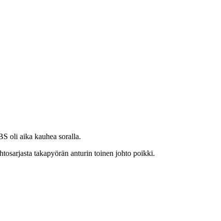
S oli aika kauhea soralla.
htosarjasta takapyörän anturin toinen johto poikki.