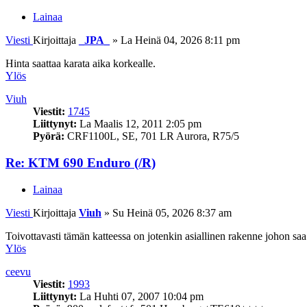
Lainaa
Viesti
Kirjoittaja
_JPA_
»
La Heinä 04, 2026 8:11 pm
Hinta saattaa karata aika korkealle.
Ylös
Viuh
Viestit:
1745
Liittynyt:
La Maalis 12, 2011 2:05 pm
Pyörä:
CRF1100L, SE, 701 LR Aurora, R75/5
Re: KTM 690 Enduro (/R)
Lainaa
Viesti
Kirjoittaja
Viuh
»
Su Heinä 05, 2026 8:37 am
Toivottavasti tämän katteessa on jotenkin asiallinen rakenne johon saa
Ylös
ceevu
Viestit:
1993
Liittynyt:
La Huhti 07, 2007 10:04 pm