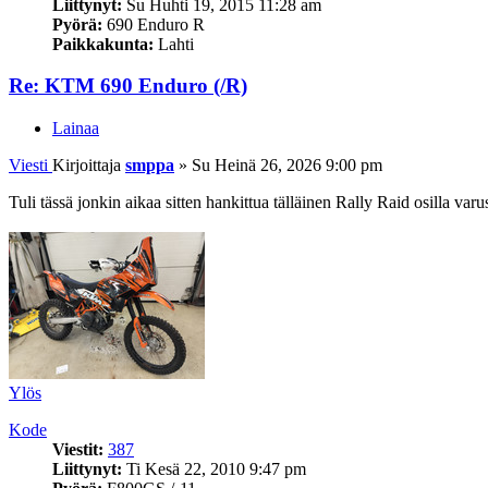
Liittynyt:
Su Huhti 19, 2015 11:28 am
Pyörä:
690 Enduro R
Paikkakunta:
Lahti
Re: KTM 690 Enduro (/R)
Lainaa
Viesti
Kirjoittaja
smppa
»
Su Heinä 26, 2026 9:00 pm
Tuli tässä jonkin aikaa sitten hankittua tälläinen Rally Raid osilla va
Ylös
Kode
Viestit:
387
Liittynyt:
Ti Kesä 22, 2010 9:47 pm