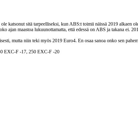
e katsonut sitä tarpeelliseksi, kun ABS:t toimii näissä 2019 alkaen ole
oko ajan maastoa lukuunottamatta, että edessä on ABS ja takana ei. 201
aisesti, mutta niin teki myös 2019 Euro4. En osaa sanoa onko sen pahe
50 EXC-F -17, 250 EXC-F -20