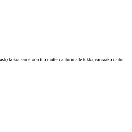
.
sti) kokonaan eroon tuo mutteri anturin alle kikka,vai saako näihin