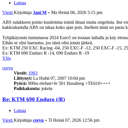
Lainaa
Viesti
Kirjoittaja
Jani M
»
Ma Heinä 06, 2026 5:15 pm
ABS sulakkeen poisto kuulemma toimii ilman muita ongelmia. Itse en ol
kakkoskartalla ABS on takaa koko ajan pois. Itselleni tämä on paras k
Tyhjäkäynnin tuntumassa 2024 Euro5 on tosiaan laihalla ja käy irton
Eihän se olisi harrastus, jos siinä olisi jotain järkeä.
Ex: KTM 250 EXC Racing -04, 250 EXC-F -12, 250 EXC-F -15, 2
Ex: KTM 690 Enduro R -14, 690 Enduro R -19
Ylös
ceevu
Viestit:
1993
Liittynyt:
La Huhti 07, 2007 10:04 pm
Pyörä:
900ss elefant+fe 501 Husaberg +TE610++++
Paikkakunta:
jokela
Re: KTM 690 Enduro (/R)
Lainaa
Viesti
Kirjoittaja
ceevu
»
Ti Heinä 07, 2026 12:56 pm