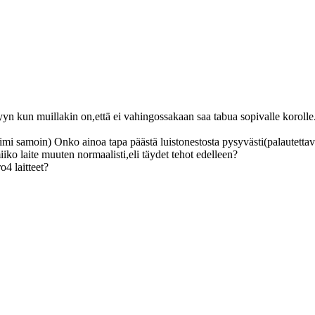
tyyn kun muillakin on,että ei vahingossakaan saa tabua sopivalle korolle
mi samoin) Onko ainoa tapa päästä luistonestosta pysyvästi(palautettava
ko laite muuten normaalisti,eli täydet tehot edelleen?
4 laitteet?