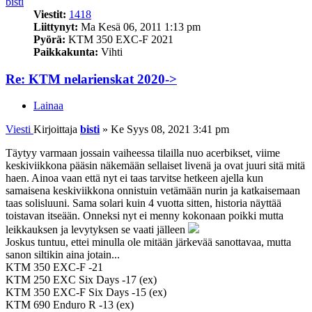
bisti
Viestit:
1418
Liittynyt:
Ma Kesä 06, 2011 1:13 pm
Pyörä:
KTM 350 EXC-F 2021
Paikkakunta:
Vihti
Re: KTM nelarienskat 2020->
Lainaa
Viesti
Kirjoittaja
bisti
»
Ke Syys 08, 2021 3:41 pm
Täytyy varmaan jossain vaiheessa tilailla nuo acerbikset, viime
keskiviikkona pääsin näkemään sellaiset livenä ja ovat juuri sitä mitä
haen. Ainoa vaan että nyt ei taas tarvitse hetkeen ajella kun
samaisena keskiviikkona onnistuin vetämään nurin ja katkaisemaan
taas solisluuni. Sama solari kuin 4 vuotta sitten, historia näyttää
toistavan itseään. Onneksi nyt ei menny kokonaan poikki mutta
leikkauksen ja levytyksen se vaati jälleen
Joskus tuntuu, ettei minulla ole mitään järkevää sanottavaa, mutta
sanon siltikin aina jotain...
KTM 350 EXC-F -21
KTM 250 EXC Six Days -17 (ex)
KTM 350 EXC-F Six Days -15 (ex)
KTM 690 Enduro R -13 (ex)