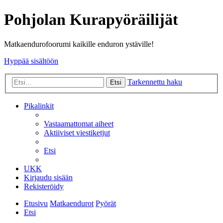
Pohjolan Kurapyöräilijät
Matkaendurofoorumi kaikille enduron ystäville!
Hyppää sisältöön
Tarkennettu haku
Etsi
Pikalinkit
Vastaamattomat aiheet
Aktiiviset viestiketjut
Etsi
UKK
Kirjaudu sisään
Rekisteröidy
Etusivu
Matkaendurot
Pyörät
Etsi