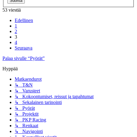
53 viestiä
Edellinen
1
2
3
4
Seuraava
Palaa sivulle “Pyörät”
Hyppää
Matkaendurot
↳ T&N
↳ Varusteet
↳ Kokoontumiset, reissut ja tapahtumat
↳ Sekalainen tarinointi
↳ Pyörät
↳ Projektit
↳ PKP Racing
↳ Renkaat
↳ Navigointi