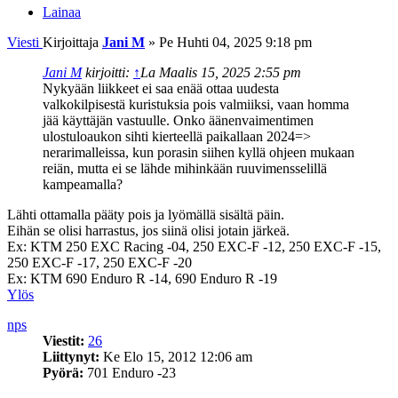
Lainaa
Viesti
Kirjoittaja
Jani M
»
Pe Huhti 04, 2025 9:18 pm
Jani M
kirjoitti:
↑
La Maalis 15, 2025 2:55 pm
Nykyään liikkeet ei saa enää ottaa uudesta
valkokilpisestä kuristuksia pois valmiiksi, vaan homma
jää käyttäjän vastuulle. Onko äänenvaimentimen
ulostuloaukon sihti kierteellä paikallaan 2024=>
nerarimalleissa, kun porasin siihen kyllä ohjeen mukaan
reiän, mutta ei se lähde mihinkään ruuvimensselillä
kampeamalla?
Lähti ottamalla pääty pois ja lyömällä sisältä päin.
Eihän se olisi harrastus, jos siinä olisi jotain järkeä.
Ex: KTM 250 EXC Racing -04, 250 EXC-F -12, 250 EXC-F -15,
250 EXC-F -17, 250 EXC-F -20
Ex: KTM 690 Enduro R -14, 690 Enduro R -19
Ylös
nps
Viestit:
26
Liittynyt:
Ke Elo 15, 2012 12:06 am
Pyörä:
701 Enduro -23