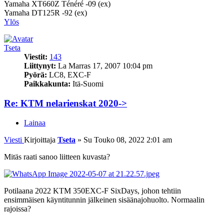
Yamaha XT660Z Ténéré -09 (ex)
Yamaha DT125R -92 (ex)
Ylös
Tseta
Viestit:
143
Liittynyt:
La Marras 17, 2007 10:04 pm
Pyörä:
LC8, EXC-F
Paikkakunta:
Itä-Suomi
Re: KTM nelarienskat 2020->
Lainaa
Viesti
Kirjoittaja
Tseta
»
Su Touko 08, 2022 2:01 am
Mitäs raati sanoo liitteen kuvasta?
Potilaana 2022 KTM 350EXC-F SixDays, johon tehtiin
ensimmäisen käyntitunnin jälkeinen sisäänajohuolto. Normaalin
rajoissa?