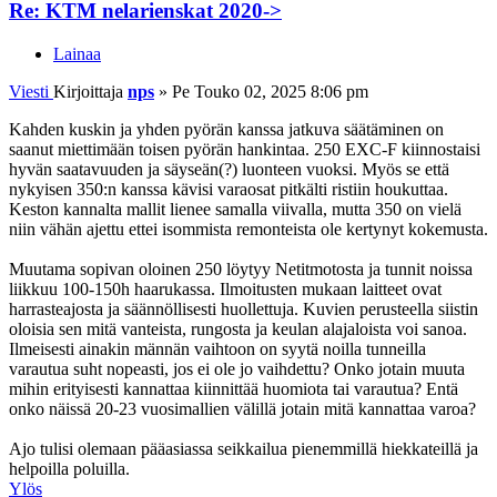
Re: KTM nelarienskat 2020->
Lainaa
Viesti
Kirjoittaja
nps
»
Pe Touko 02, 2025 8:06 pm
Kahden kuskin ja yhden pyörän kanssa jatkuva säätäminen on
saanut miettimään toisen pyörän hankintaa. 250 EXC-F kiinnostaisi
hyvän saatavuuden ja säyseän(?) luonteen vuoksi. Myös se että
nykyisen 350:n kanssa kävisi varaosat pitkälti ristiin houkuttaa.
Keston kannalta mallit lienee samalla viivalla, mutta 350 on vielä
niin vähän ajettu ettei isommista remonteista ole kertynyt kokemusta.
Muutama sopivan oloinen 250 löytyy Netitmotosta ja tunnit noissa
liikkuu 100-150h haarukassa. Ilmoitusten mukaan laitteet ovat
harrasteajosta ja säännöllisesti huollettuja. Kuvien perusteella siistin
oloisia sen mitä vanteista, rungosta ja keulan alajaloista voi sanoa.
Ilmeisesti ainakin männän vaihtoon on syytä noilla tunneilla
varautua suht nopeasti, jos ei ole jo vaihdettu? Onko jotain muuta
mihin erityisesti kannattaa kiinnittää huomiota tai varautua? Entä
onko näissä 20-23 vuosimallien välillä jotain mitä kannattaa varoa?
Ajo tulisi olemaan pääasiassa seikkailua pienemmillä hiekkateillä ja
helpoilla poluilla.
Ylös