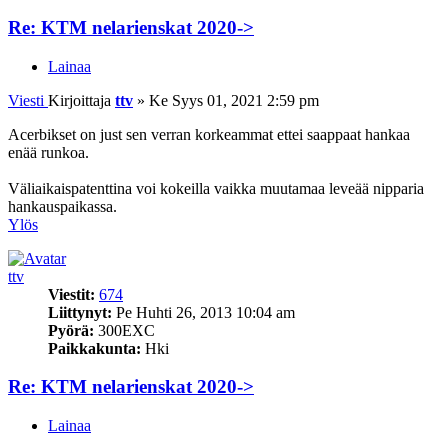
Re: KTM nelarienskat 2020->
Lainaa
Viesti
Kirjoittaja
ttv
»
Ke Syys 01, 2021 2:59 pm
Acerbikset on just sen verran korkeammat ettei saappaat hankaa
enää runkoa.
Väliaikaispatenttina voi kokeilla vaikka muutamaa leveää nipparia
hankauspaikassa.
Ylös
ttv
Viestit:
674
Liittynyt:
Pe Huhti 26, 2013 10:04 am
Pyörä:
300EXC
Paikkakunta:
Hki
Re: KTM nelarienskat 2020->
Lainaa