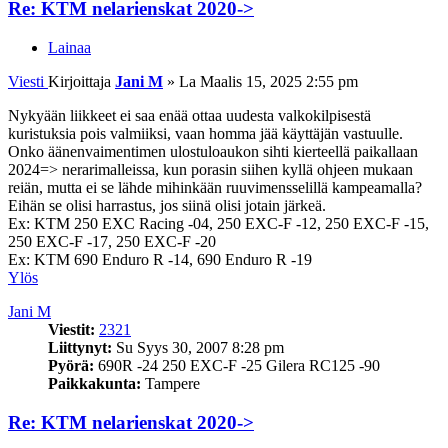
Re: KTM nelarienskat 2020->
Lainaa
Viesti
Kirjoittaja
Jani M
»
La Maalis 15, 2025 2:55 pm
Nykyään liikkeet ei saa enää ottaa uudesta valkokilpisestä
kuristuksia pois valmiiksi, vaan homma jää käyttäjän vastuulle.
Onko äänenvaimentimen ulostuloaukon sihti kierteellä paikallaan
2024=> nerarimalleissa, kun porasin siihen kyllä ohjeen mukaan
reiän, mutta ei se lähde mihinkään ruuvimensselillä kampeamalla?
Eihän se olisi harrastus, jos siinä olisi jotain järkeä.
Ex: KTM 250 EXC Racing -04, 250 EXC-F -12, 250 EXC-F -15,
250 EXC-F -17, 250 EXC-F -20
Ex: KTM 690 Enduro R -14, 690 Enduro R -19
Ylös
Jani M
Viestit:
2321
Liittynyt:
Su Syys 30, 2007 8:28 pm
Pyörä:
690R -24 250 EXC-F -25 Gilera RC125 -90
Paikkakunta:
Tampere
Re: KTM nelarienskat 2020->