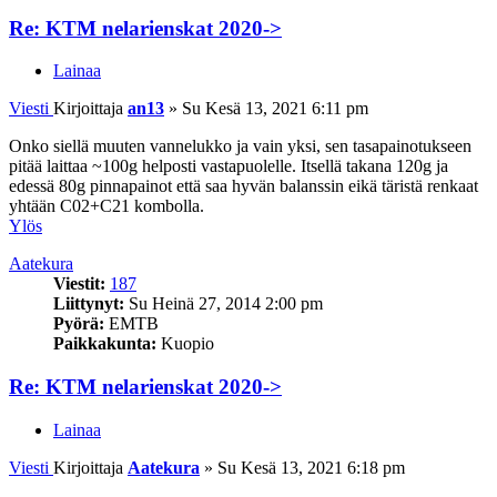
Re: KTM nelarienskat 2020->
Lainaa
Viesti
Kirjoittaja
an13
»
Su Kesä 13, 2021 6:11 pm
Onko siellä muuten vannelukko ja vain yksi, sen tasapainotukseen
pitää laittaa ~100g helposti vastapuolelle. Itsellä takana 120g ja
edessä 80g pinnapainot että saa hyvän balanssin eikä täristä renkaat
yhtään C02+C21 kombolla.
Ylös
Aatekura
Viestit:
187
Liittynyt:
Su Heinä 27, 2014 2:00 pm
Pyörä:
EMTB
Paikkakunta:
Kuopio
Re: KTM nelarienskat 2020->
Lainaa
Viesti
Kirjoittaja
Aatekura
»
Su Kesä 13, 2021 6:18 pm