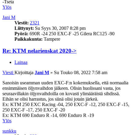
-Tseta
Ylös
Jani M
Viestit:
2321
Liittynyt:
Su Syys 30, 2007 8:28 pm
Pyörä:
690R -24 250 EXC-F -25 Gilera RC125 -90
Paikkakunta:
Tampere
Re: KTM nelarienskat 2020->
Lainaa
Viesti
Kirjoittaja
Jani M
»
Su Touko 08, 2022 7:58 am
Sanoisin useamman uuden EXC-F:n kokemuksella, että normaalia
ensimmäisen öljynvaihdon jälkeen. Olisin huolissani vasta, jos
seuraavillakin öljynvaihdoilla on kovasti ylimääräistä sihdissä.
Eihän se olisi harrastus, jos siinä olisi jotain järkeä.
Ex: KTM 250 EXC Racing -04, 250 EXC-F -12, 250 EXC-F -15,
250 EXC-F -17, 250 EXC-F -20
Ex: KTM 690 Enduro R -14, 690 Enduro R -19
Ylös
sunkku