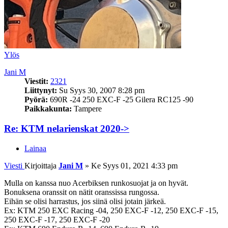
Ylös
Jani M
Viestit:
2321
Liittynyt:
Su Syys 30, 2007 8:28 pm
Pyörä:
690R -24 250 EXC-F -25 Gilera RC125 -90
Paikkakunta:
Tampere
Re: KTM nelarienskat 2020->
Lainaa
Viesti
Kirjoittaja
Jani M
»
Ke Syys 01, 2021 4:33 pm
Mulla on kanssa nuo Acerbiksen runkosuojat ja on hyvät.
Bonuksena oranssit on nätit oranssissa rungossa.
Eihän se olisi harrastus, jos siinä olisi jotain järkeä.
Ex: KTM 250 EXC Racing -04, 250 EXC-F -12, 250 EXC-F -15,
250 EXC-F -17, 250 EXC-F -20