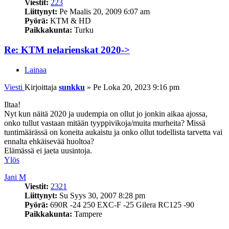
Viestit:
223
Liittynyt:
Pe Maalis 20, 2009 6:07 am
Pyörä:
KTM & HD
Paikkakunta:
Turku
Re: KTM nelarienskat 2020->
Lainaa
Viesti
Kirjoittaja
sunkku
»
Pe Loka 20, 2023 9:16 pm
Iltaa!
Nyt kun näitä 2020 ja uudempia on ollut jo jonkin aikaa ajossa,
onko tullut vastaan mitään tyyppivikoja/muita murheita? Missä
tuntimäärässä on koneita aukaistu ja onko ollut todellista tarvetta vai
ennalta ehkäisevää huoltoa?
Elämässä ei jaeta uusintoja.
Ylös
Jani M
Viestit:
2321
Liittynyt:
Su Syys 30, 2007 8:28 pm
Pyörä:
690R -24 250 EXC-F -25 Gilera RC125 -90
Paikkakunta:
Tampere