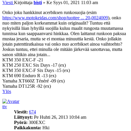
Viesti
Kirjoittaja
bisti
»
Ke Syys 01, 2021 11:03 am
Onko joku hankkinut acerbiksen runkosuojia (esim
https://www.motokeidas.com/shop/tuottee ... 20-0024009
), onko
nuo miten paljon korkeammat kuin originaalit? Tuntuu että
nykyisillä liian lyhyillä suojilla kuluu maalit rungosta muutamassa
tunnissa kun saappaanvarsi hinkkaa. Olen laittanut runkoon paksua
mustaa jesaria, mutta se ei montaa minuuttia kestä. Onko jollakin
jotain patenttiratkaisua vai onko nuo acerbikset ainoa vaihtoehto?
Joskus tuntuu, ettei minulla ole mitään järkevää sanottavaa, mutta
sanon siltikin aina jotain...
KTM 350 EXC-F -21
KTM 250 EXC Six Days -17 (ex)
KTM 350 EXC-F Six Days -15 (ex)
KTM 690 Enduro R -13 (ex)
Yamaha XT660Z Ténéré -09 (ex)
Yamaha DT125R -92 (ex)
Ylös
ttv
Viestit:
674
Liittynyt:
Pe Huhti 26, 2013 10:04 am
Pyörä:
300EXC
Paikkakunta:
Hki