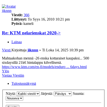
jiknnn
Viestit:
366
Liittynyt:
To Syys 16, 2010 10:21 pm
Pyörä:
kameli
Re: KTM nelarienskat 2020->
Lainaa
Viesti
Kirjoittaja
jiknnn
»
Ti Loka 14, 2025 10:39 pm
Mahtaakohan mennä -26 enska kottaraiset kaupaksi... 500
sixdaysillä 21k€ hintalappu kilvellisenä.
https://www.ktm.com/en-fi/models/enduro ... 6days.html
Ylös
Vastaa Viestiin
Tulostusnäkymä
Näytä:
Järjestä:
Suunta: