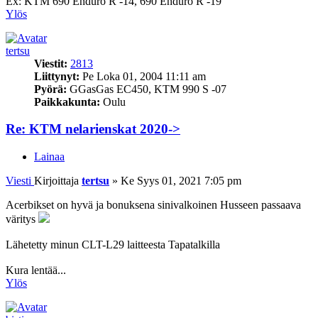
Ex: KTM 690 Enduro R -14, 690 Enduro R -19
Ylös
tertsu
Viestit:
2813
Liittynyt:
Pe Loka 01, 2004 11:11 am
Pyörä:
GGasGas EC450, KTM 990 S -07
Paikkakunta:
Oulu
Re: KTM nelarienskat 2020->
Lainaa
Viesti
Kirjoittaja
tertsu
»
Ke Syys 01, 2021 7:05 pm
Acerbikset on hyvä ja bonuksena sinivalkoinen Husseen passaava
väritys
Lähetetty minun CLT-L29 laitteesta Tapatalkilla
Kura lentää...
Ylös