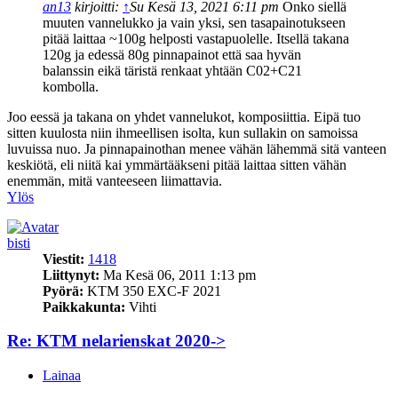
an13
kirjoitti:
↑
Su Kesä 13, 2021 6:11 pm
Onko siellä
muuten vannelukko ja vain yksi, sen tasapainotukseen
pitää laittaa ~100g helposti vastapuolelle. Itsellä takana
120g ja edessä 80g pinnapainot että saa hyvän
balanssin eikä täristä renkaat yhtään C02+C21
kombolla.
Joo eessä ja takana on yhdet vannelukot, komposiittia. Eipä tuo
sitten kuulosta niin ihmeellisen isolta, kun sullakin on samoissa
luvuissa nuo. Ja pinnapainothan menee vähän lähemmä sitä vanteen
keskiötä, eli niitä kai ymmärtääkseni pitää laittaa sitten vähän
enemmän, mitä vanteeseen liimattavia.
Ylös
bisti
Viestit:
1418
Liittynyt:
Ma Kesä 06, 2011 1:13 pm
Pyörä:
KTM 350 EXC-F 2021
Paikkakunta:
Vihti
Re: KTM nelarienskat 2020->
Lainaa