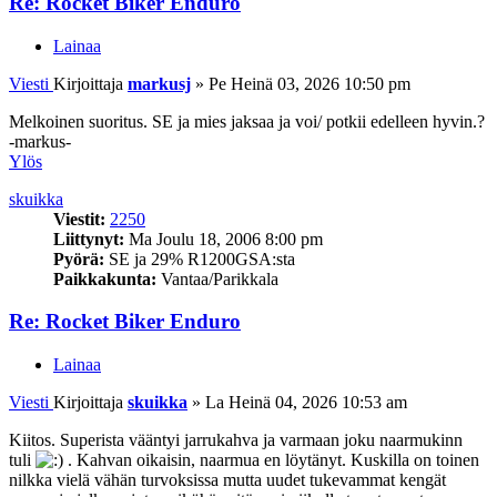
Re: Rocket Biker Enduro
Lainaa
Viesti
Kirjoittaja
markusj
»
Pe Heinä 03, 2026 10:50 pm
Melkoinen suoritus. SE ja mies jaksaa ja voi/ potkii edelleen hyvin.?
-markus-
Ylös
skuikka
Viestit:
2250
Liittynyt:
Ma Joulu 18, 2006 8:00 pm
Pyörä:
SE ja 29% R1200GSA:sta
Paikkakunta:
Vantaa/Parikkala
Re: Rocket Biker Enduro
Lainaa
Viesti
Kirjoittaja
skuikka
»
La Heinä 04, 2026 10:53 am
Kiitos. Superista vääntyi jarrukahva ja varmaan joku naarmukinn
tuli
. Kahvan oikaisin, naarmua en löytänyt. Kuskilla on toinen
nilkka vielä vähän turvoksissa mutta uudet tukevammat kengät