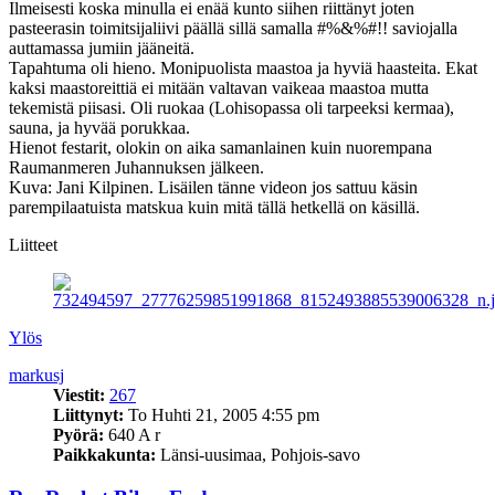
Ilmeisesti koska minulla ei enää kunto siihen riittänyt joten
pasteerasin toimitsijaliivi päällä sillä samalla #%&%#!! saviojalla
auttamassa jumiin jääneitä.
Tapahtuma oli hieno. Monipuolista maastoa ja hyviä haasteita. Ekat
kaksi maastoreittiä ei mitään valtavan vaikeaa maastoa mutta
tekemistä piisasi. Oli ruokaa (Lohisopassa oli tarpeeksi kermaa),
sauna, ja hyvää porukkaa.
Hienot festarit, olokin on aika samanlainen kuin nuorempana
Raumanmeren Juhannuksen jälkeen.
Kuva: Jani Kilpinen. Lisäilen tänne videon jos sattuu käsin
parempilaatuista matskua kuin mitä tällä hetkellä on käsillä.
Liitteet
Ylös
markusj
Viestit:
267
Liittynyt:
To Huhti 21, 2005 4:55 pm
Pyörä:
640 A r
Paikkakunta:
Länsi-uusimaa, Pohjois-savo