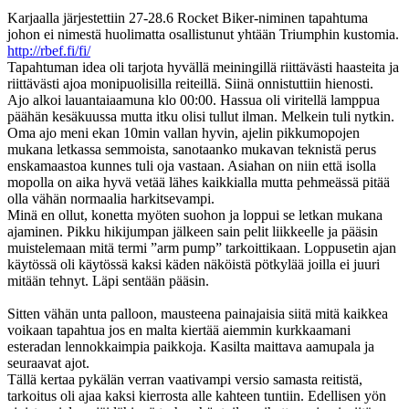
Karjaalla järjestettiin 27-28.6 Rocket Biker-niminen tapahtuma
johon ei nimestä huolimatta osallistunut yhtään Triumphin kustomia.
http://rbef.fi/fi/
Tapahtuman idea oli tarjota hyvällä meiningillä riittävästi haasteita ja
riittävästi ajoa monipuolisilla reiteillä. Siinä onnistuttiin hienosti.
Ajo alkoi lauantaiaamuna klo 00:00. Hassua oli viritellä lamppua
päähän kesäkuussa mutta itku olisi tullut ilman. Melkein tuli nytkin.
Oma ajo meni ekan 10min vallan hyvin, ajelin pikkumopojen
mukana letkassa semmoista, sanotaanko mukavan teknistä perus
enskamaastoa kunnes tuli oja vastaan. Asiahan on niin että isolla
mopolla on aika hyvä vetää lähes kaikkialla mutta pehmeässä pitää
olla vähän normaalia harkitsevampi.
Minä en ollut, konetta myöten suohon ja loppui se letkan mukana
ajaminen. Pikku hikijumpan jälkeen sain pelit liikkeelle ja pääsin
muistelemaan mitä termi ”arm pump” tarkoittikaan. Loppusetin ajan
käytössä oli käytössä kaksi käden näköistä pötkylää joilla ei juuri
mitään tehnyt. Läpi sentään pääsin.
Sitten vähän unta palloon, mausteena painajaisia siitä mitä kaikkea
voikaan tapahtua jos en malta kiertää aiemmin kurkkaamani
esteradan lennokkaimpia paikkoja. Kasilta maittava aamupala ja
seuraavat ajot.
Tällä kertaa pykälän verran vaativampi versio samasta reitistä,
tarkoitus oli ajaa kaksi kierrosta alle kahteen tuntiin. Edellisen yön