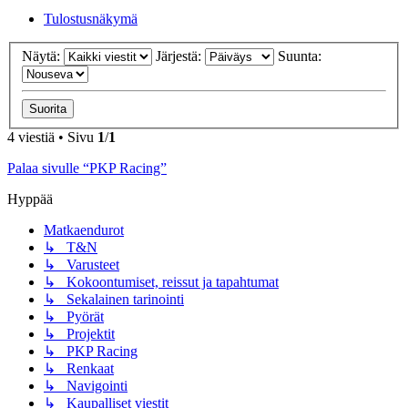
Tulostusnäkymä
Näytä:
Järjestä:
Suunta:
4 viestiä • Sivu
1
/
1
Palaa sivulle “PKP Racing”
Hyppää
Matkaendurot
↳ T&N
↳ Varusteet
↳ Kokoontumiset, reissut ja tapahtumat
↳ Sekalainen tarinointi
↳ Pyörät
↳ Projektit
↳ PKP Racing
↳ Renkaat
↳ Navigointi
↳ Kaupalliset viestit