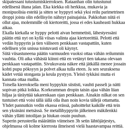
skipatessani tutustumiskierroksen. Rataanhan olin tutustunut
edellisenä iltana jalan. Eka kiekka oli herkkua, mukavia ja
monipuolisia esteitä ja sitten se hyppyri sekä yksi reilu parimetrinen
droppi joista olin edellisyön nähnyt painajaisia. Pakkohan niitä ei
ollut ajaa, molemmille oli kiertoreitti, jossa ei edes kauheasti hukkaa
aikaa.
Ekalla kiekalla se hyppy pelotti aivan hemmetisti, lähestyessäni
päätin että nyt on kyllä viisas valinta ajaa kiertoreittiä. Pelotti että
vedän hyppyrin ja tien väliseen penkkaan vastapattiin, kuten
edellisen yön unissa toistuvasti oli käynyt.
Siitä viisastuneena päätin varmuuden vuoksi ottaa vähän reilummin
vauhtia. Oli aika vähästä kiinni että en vetänyt tien takana olevaan
penkkaan vastapattiin. Sivukuvasta näkee että jätkällä menee jossain
kohti pupu pöksyyn ja polvet alkaa tulla eteen. Ja sen seuraksena
kädet vetää stongasta ja keula pystyyn. Yleisö tykkäsi mutta ei
kannata ottaa mallia.
Toisella kierroksella meni hyppykin siististi, vauhti passeli ja nätti
sopivan pitkä loikka. Korkeamman dropin taisin ajaa vähän liian
hiljaa ja täräyttää takarenkaan ojan penkkaan. Ainakin nilkat on sen
tuntuiset että voisi tällä iällä olla ihan noin kovia tällejä ottamatta.
Yhdet pannutkin vedin ekassa erässä, pahoittelut kaikille että tein
sen yksinäni metsässä. Se metallihyppyrin jälkeinen mäkilenkki
vähän yllätti intoilijan ja hiukan osuin puuhun.
Superin perusteella määrättiin viimeisen 3h setin lähtöjärjestys,
ohjelmassa oli kolme kierrosta ilmeisesti vielä haastavampaa reittiä.