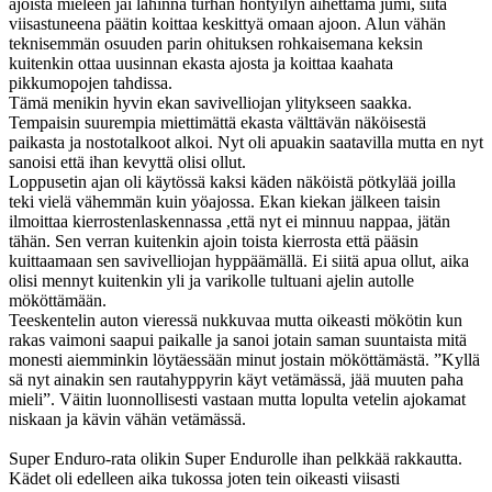
ajoista mieleen jäi lähinnä turhan höntyilyn aihettama jumi, siitä
viisastuneena päätin koittaa keskittyä omaan ajoon. Alun vähän
teknisemmän osuuden parin ohituksen rohkaisemana keksin
kuitenkin ottaa uusinnan ekasta ajosta ja koittaa kaahata
pikkumopojen tahdissa.
Tämä menikin hyvin ekan savivelliojan ylitykseen saakka.
Tempaisin suurempia miettimättä ekasta välttävän näköisestä
paikasta ja nostotalkoot alkoi. Nyt oli apuakin saatavilla mutta en nyt
sanoisi että ihan kevyttä olisi ollut.
Loppusetin ajan oli käytössä kaksi käden näköistä pötkylää joilla
teki vielä vähemmän kuin yöajossa. Ekan kiekan jälkeen taisin
ilmoittaa kierrostenlaskennassa ,että nyt ei minnuu nappaa, jätän
tähän. Sen verran kuitenkin ajoin toista kierrosta että pääsin
kuittaamaan sen savivelliojan hyppäämällä. Ei siitä apua ollut, aika
olisi mennyt kuitenkin yli ja varikolle tultuani ajelin autolle
mököttämään.
Teeskentelin auton vieressä nukkuvaa mutta oikeasti mökötin kun
rakas vaimoni saapui paikalle ja sanoi jotain saman suuntaista mitä
monesti aiemminkin löytäessään minut jostain mököttämästä. ”Kyllä
sä nyt ainakin sen rautahyppyrin käyt vetämässä, jää muuten paha
mieli”. Väitin luonnollisesti vastaan mutta lopulta vetelin ajokamat
niskaan ja kävin vähän vetämässä.
Super Enduro-rata olikin Super Endurolle ihan pelkkää rakkautta.
Kädet oli edelleen aika tukossa joten tein oikeasti viisasti