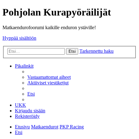
Pohjolan Kurapyöräilijät
Matkaendurofoorumi kaikille enduron ystäville!
Hyppää sisältöön
Tarkennettu haku
Etsi
Pikalinkit
Vastaamattomat aiheet
Aktiiviset viestiketjut
Etsi
UKK
Kirjaudu sisään
Rekisteröidy
Etusivu
Matkaendurot
PKP Racing
Etsi