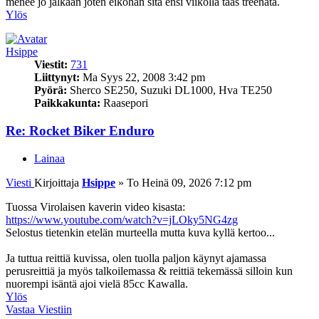
menee jo jalkaan joten eiköhän sitä ensi viikolla taas treenata.
Ylös
Hsippe
Viestit:
731
Liittynyt:
Ma Syys 22, 2008 3:42 pm
Pyörä:
Sherco SE250, Suzuki DL1000, Hva TE250
Paikkakunta:
Raasepori
Re: Rocket Biker Enduro
Lainaa
Viesti
Kirjoittaja
Hsippe
»
To Heinä 09, 2026 7:12 pm
Tuossa Virolaisen kaverin video kisasta:
https://www.youtube.com/watch?v=jLOky5NG4zg
Selostus tietenkin etelän murteella mutta kuva kyllä kertoo...
Ja tuttua reittiä kuvissa, olen tuolla paljon käynyt ajamassa
perusreittiä ja myös talkoilemassa & reittiä tekemässä silloin kun
nuorempi isäntä ajoi vielä 85cc Kawalla.
Ylös
Vastaa Viestiin