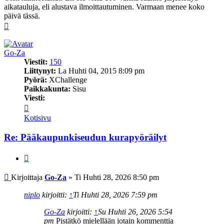
aikatauluja, eli alustava ilmoittautuminen. Varmaan menee koko
päivä tässä.
Ylös
Go-Za
Viestit:
150
Liittynyt:
La Huhti 04, 2015 8:09 pm
Pyörä:
XChallenge
Paikkakunta:
Sisu
Viesti:
Viesti
Go-
Kotisivu
Za
Re: Pääkaupunkiseudun kurapyöräilyt
Lainaa
Viesti
Kirjoittaja
Go-Za
»
Ti Huhti 28, 2026 8:50 pm
niplo
kirjoitti:
↑
Ti Huhti 28, 2026 7:59 pm
Go-Za
kirjoitti:
↑
Su Huhti 26, 2026 5:54
pm
Pistätkö mielellään jotain kommenttia