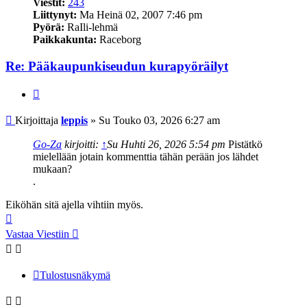
Viestit:
243
Liittynyt:
Ma Heinä 02, 2007 7:46 pm
Pyörä:
RaIli-lehmä
Paikkakunta:
Raceborg
Re: Pääkaupunkiseudun kurapyöräilyt
Lainaa
Viesti
Kirjoittaja
leppis
»
Su Touko 03, 2026 6:27 am
Go-Za
kirjoitti:
↑
Su Huhti 26, 2026 5:54 pm
Pistätkö
mielellään jotain kommenttia tähän perään jos lähdet
mukaan?
.
Eiköhän sitä ajella vihtiin myös.
Ylös
Vastaa Viestiin
Tulostusnäkymä