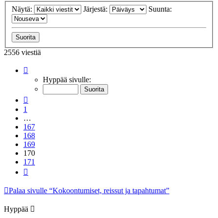
Näytä:
Järjestä:
Suunta:
2556 viestiä
Sivu
170
/
171
Hyppää sivulle:
Edellinen
1
…
167
168
169
170
171
Seuraava
Palaa sivulle “Kokoontumiset, reissut ja tapahtumat”
Hyppää