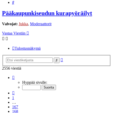
Etsi
Pääkaupunkiseudun kurapyöräilyt
Valvojat:
Jukka
,
Moderaattorit
Vastaa Viestiin
Tulostusnäkymä
Tarkennettu
Etsi
haku
2556 viestiä
Sivu
170
/
171
Hyppää sivulle:
Edellinen
1
…
167
168