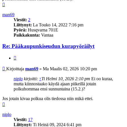
Ylös
man69
Viestit:
2
Liittynyt:
La Touko 14, 2022 7:16 pm
Pyörä:
Husqvarna 701E
Paikkakunta:
Vantaa
Re: Pääkaupunkiseudun kurapyöräilyt
Lainaa
Viesti
Kirjoittaja
man69
»
Ma Maalis 02, 2026 10:20 pm
niplo
kirjoitti:
↑
Ti Helmi 10, 2026 2:10 pm
Ei oo kuraa,
mutta kiinnostaako käydä ajaan piikeillä jotain
polkuhommaa ensi sunnuntaina (15.2.)?
Jos jotain kivaa polkua olis tiedossa niin mikä ettei.
Ylös
niplo
Viestit:
17
Liittynyt:
Ti Heinä 09, 2024 6:41 pm