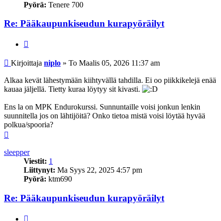
Pyörä:
Tenere 700
Re: Pääkaupunkiseudun kurapyöräilyt
Lainaa
Viesti
Kirjoittaja
niplo
»
To Maalis 05, 2026 11:37 am
Alkaa kevät lähestymään kiihtyvällä tahdilla. Ei oo piikkikelejä enää
kauaa jäljellä. Tietty kuraa löytyy sit kivasti.
Ens la on MPK Endurokurssi. Sunnuntaille voisi jonkun lenkin
suunnitella jos on lähtijöitä? Onko tietoa mistä voisi löytää hyvää
polkua/spooria?
Ylös
sleepper
Viestit:
1
Liittynyt:
Ma Syys 22, 2025 4:57 pm
Pyörä:
ktm690
Re: Pääkaupunkiseudun kurapyöräilyt
Lainaa