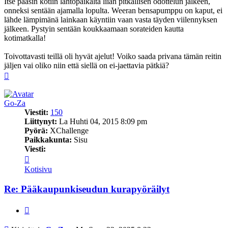
Itse pääsin kotiin lähtöpaikalta liian pitkällisen odottelun jälkeen,
onneksi sentään ajamalla lopulta. Weeran bensapumppu on kaput, ei
lähde lämpimänä lainkaan käyntiin vaan vasta täyden viilennyksen
jälkeen. Pystyin sentään koukkaamaan sorateiden kautta
kotimatkalla!
Toivottavasti teillä oli hyvät ajelut! Voiko saada privana tämän reitin
jäljen vai oliko niin että siellä on ei-jaettavia pätkiä?
Ylös
Go-Za
Viestit:
150
Liittynyt:
La Huhti 04, 2015 8:09 pm
Pyörä:
XChallenge
Paikkakunta:
Sisu
Viesti:
Viesti
Go-
Kotisivu
Za
Re: Pääkaupunkiseudun kurapyöräilyt
Lainaa
Viesti