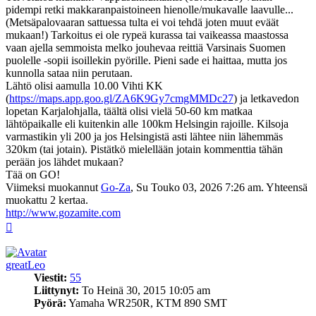
pidempi retki makkaranpaistoineen hienolle/mukavalle laavulle...
(Metsäpalovaaran sattuessa tulta ei voi tehdä joten muut eväät
mukaan!) Tarkoitus ei ole rypeä kurassa tai vaikeassa maastossa
vaan ajella semmoista melko jouhevaa reittiä Varsinais Suomen
puolelle -sopii isoillekin pyörille. Pieni sade ei haittaa, mutta jos
kunnolla sataa niin perutaan.
Lähtö olisi aamulla 10.00 Vihti KK
(
https://maps.app.goo.gl/ZA6K9Gy7cmgMMDc27
) ja letkavedon
lopetan Karjalohjalla, täältä olisi vielä 50-60 km matkaa
lähtöpaikalle eli kuitenkin alle 100km Helsingin rajoille. Kilsoja
varmastikin yli 200 ja jos Helsingistä asti lähtee niin lähemmäs
320km (tai jotain). Pistätkö mielellään jotain kommenttia tähän
perään jos lähdet mukaan?
Tää on GO!
Viimeksi muokannut
Go-Za
, Su Touko 03, 2026 7:26 am. Yhteensä
muokattu 2 kertaa.
http://www.gozamite.com
Ylös
greatLeo
Viestit:
55
Liittynyt:
To Heinä 30, 2015 10:05 am
Pyörä:
Yamaha WR250R, KTM 890 SMT