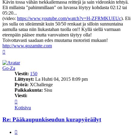
Kävin tossa vähän tsekkailemassa reittejä ja sain videonkin tehtyä.
Eli millaista "pahimmillaan" on luvassa löytyy kohdasta 02:12 tai
05:20...
(video:
https://www.youtube.com/watch?v=H-ZFRMKUEUc
). Eli
jos sulla on sileämmät kuin 50/50 renkaat ja silloin sunnuntaina
aamulla sataa niin liukastahan tuolla on!! Kyllä siellä varmaan
eteenpäin pääsee mutta varovainen täytyy olla!
Toivottavasti saadaan edes muutama motoristi mukaan!
http://www.gozamite.com
Ylös
Go-Za
Viestit:
150
Liittynyt:
La Huhti 04, 2015 8:09 pm
Pyörä:
XChallenge
Paikkakunta:
Sisu
Viesti:
Viesti
Go-
Kotisivu
Za
Re: Pääkaupunkiseudun kurapyöräilyt
Lainaa