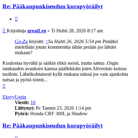
Re: Pääkaupunkiseudun kurapyöräilyt
Lainaa
Viesti
Kirjoittaja
greatLeo
»
Ti Huhti 28, 2026 8:17 am
Go-Za
kirjoitti:
↑
Su Huhti 26, 2026 5:54 pm
Pistätkö
mielellään jotain kommenttia tähän perään jos lähdet
mukaan?
Kuulostaa hyvältä ja sääkin ehkä suosii, mutta sattuu .Orgin
ratakauden avauksen kanssa päällekkäin joten Ahvenisto kutsuu
tuolloin. Lähtökohtaisesti kyllä mukana näissä jos vain ajankohta
natsaa ja pyörä toimii...
Ylös
EksyyUsein
Viestit:
10
Liittynyt:
Pe Tammi 23, 2026 1:14 pm
Pyörä:
Honda CRF 300L ja Shadow
Re: Pääkaupunkiseudun kurapyöräilyt
Lainaa