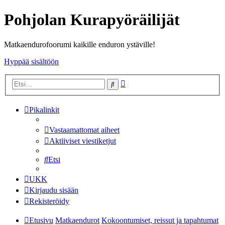
Pohjolan Kurapyöräilijät
Matkaendurofoorumi kaikille enduron ystäville!
Hyppää sisältöön
Tarkennettu
Etsi
haku
Pikalinkit
Vastaamattomat aiheet
Aktiiviset viestiketjut
Etsi
UKK
Kirjaudu sisään
Rekisteröidy
Etusivu
Matkaendurot
Kokoontumiset, reissut ja tapahtumat