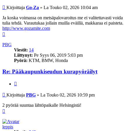
Viesti
Kirjoittaja
Go-Za
»
La Touko 02, 2026 10:04 am
Ja koska voimassa on metsäpalovaroitus me ei valitettavasti voida
tulia tehdä. Varautukaa jollain muilla eväillä, makkaraa ei paisteta.
http://www.gozamite.com
Ylös
PBG
Viestit:
14
Liittynyt:
Pe Syys 06, 2019 5:03 pm
Pyörä:
KTM, BMW, Honda
Re: Pääkaupunkiseudun kurapyöräilyt
Lainaa
Viesti
Kirjoittaja
PBG
»
La Touko 02, 2026 10:59 pm
2 pyörää suuntaa lähtöpaikalle Helsingistä!
Ylös
leppis