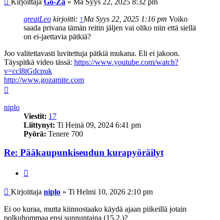
Kirjoittaja
Go-Za
»
Ma Syys 22, 2025 8:32 pm
greatLeo
kirjoitti:
↑
Ma Syys 22, 2025 1:16 pm
Voiko
saada privana tämän reitin jäljen vai oliko niin että siellä
on ei-jaettavia pätkiä?
Joo valitettavasti luvitettuja pätkiä mukana. Eli ei jakoon.
Täyspitkä video tässä:
https://www.youtube.com/watch?
v=ccl8tGdcpuk
http://www.gozamite.com
Ylös
niplo
Viestit:
17
Liittynyt:
Ti Heinä 09, 2024 6:41 pm
Pyörä:
Tenere 700
Re: Pääkaupunkiseudun kurapyöräilyt
Lainaa
Viesti
Kirjoittaja
niplo
»
Ti Helmi 10, 2026 2:10 pm
Ei oo kuraa, mutta kiinnostaako käydä ajaan piikeillä jotain
polkuhommaa ensi sunnuntaina (15.2.)?