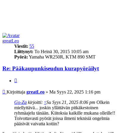
greatLeo
Viestit:
55
Liittynyt:
To Heinä 30, 2015 10:05 am
Pyörä:
Yamaha WR250R, KTM 890 SMT
Re: Pääkaupunkiseudun kurapyöräilyt
Lainaa
Viesti
Kirjoittaja
greatLeo
»
Ma Syys 22, 2025 1:16 pm
Go-Za
kirjoitti:
↑
Su Syys 21, 2025 8:06 pm
OIkein
miellyttävä... joskin yllättävän pitkäkestoinen
ryhmäajelu tänään. Kiitoksia kaikille mukana olleille!!
Toivottavasti pyörät joissa ilmeni teknisiä ongelmia
pääsivät vaivatta kotiin?