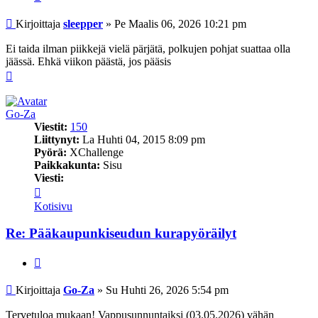
Viesti
Kirjoittaja
sleepper
»
Pe Maalis 06, 2026 10:21 pm
Ei taida ilman piikkejä vielä pärjätä, polkujen pohjat suattaa olla
jäässä. Ehkä viikon päästä, jos pääsis
Ylös
Go-Za
Viestit:
150
Liittynyt:
La Huhti 04, 2015 8:09 pm
Pyörä:
XChallenge
Paikkakunta:
Sisu
Viesti:
Viesti
Go-
Kotisivu
Za
Re: Pääkaupunkiseudun kurapyöräilyt
Lainaa
Viesti
Kirjoittaja
Go-Za
»
Su Huhti 26, 2026 5:54 pm
Tervetuloa mukaan! Vappusunnuntaiksi (03.05.2026) vähän