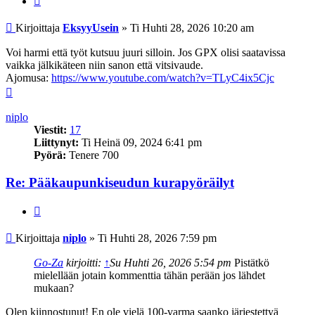
Viesti
Kirjoittaja
EksyyUsein
»
Ti Huhti 28, 2026 10:20 am
Voi harmi että työt kutsuu juuri silloin. Jos GPX olisi saatavissa
vaikka jälkikäteen niin sanon että vitsivaude.
Ajomusa:
https://www.youtube.com/watch?v=TLyC4ix5Cjc
Ylös
niplo
Viestit:
17
Liittynyt:
Ti Heinä 09, 2024 6:41 pm
Pyörä:
Tenere 700
Re: Pääkaupunkiseudun kurapyöräilyt
Lainaa
Viesti
Kirjoittaja
niplo
»
Ti Huhti 28, 2026 7:59 pm
Go-Za
kirjoitti:
↑
Su Huhti 26, 2026 5:54 pm
Pistätkö
mielellään jotain kommenttia tähän perään jos lähdet
mukaan?
Olen kiinnostunut! En ole vielä 100-varma saanko järjestettyä