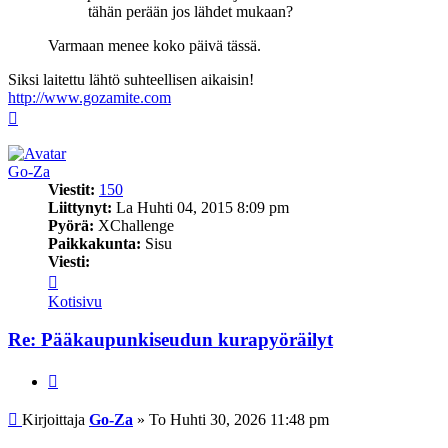
tähän perään jos lähdet mukaan?
Varmaan menee koko päivä tässä.
Siksi laitettu lähtö suhteellisen aikaisin!
http://www.gozamite.com
Ylös
Go-Za
Viestit:
150
Liittynyt:
La Huhti 04, 2015 8:09 pm
Pyörä:
XChallenge
Paikkakunta:
Sisu
Viesti:
Viesti
Go-
Kotisivu
Za
Re: Pääkaupunkiseudun kurapyöräilyt
Lainaa
Viesti
Kirjoittaja
Go-Za
»
To Huhti 30, 2026 11:48 pm