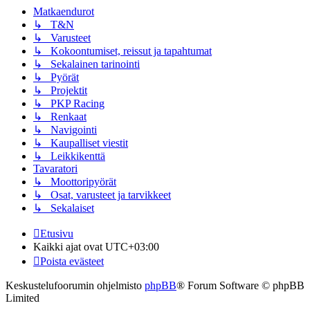
Matkaendurot
↳ T&N
↳ Varusteet
↳ Kokoontumiset, reissut ja tapahtumat
↳ Sekalainen tarinointi
↳ Pyörät
↳ Projektit
↳ PKP Racing
↳ Renkaat
↳ Navigointi
↳ Kaupalliset viestit
↳ Leikkikenttä
Tavaratori
↳ Moottoripyörät
↳ Osat, varusteet ja tarvikkeet
↳ Sekalaiset
Etusivu
Kaikki ajat ovat
UTC+03:00
Poista evästeet
Keskustelufoorumin ohjelmisto
phpBB
® Forum Software © phpBB
Limited