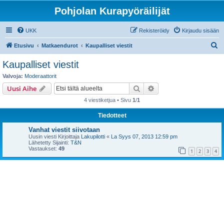
Pohjolan Kurapyöräilijät
UKK
Rekisteröidy
Kirjaudu sisään
E
Etusivu
Matkaendurot
Kaupalliset viestit
t
Kaupalliset viestit
s
Valvoja:
Moderaattorit
i
Etsi
Tarkennettu haku
Uusi Aihe
4 viestiketjua • Sivu
1
/
1
Tiedotteet
Vanhat viestit siivotaan
Uusin viesti Kirjoittaja
Lakupilotti
«
La Syys 07, 2013 12:59 pm
Lähetetty Sijainti:
T&N
Vastaukset:
49
1
2
3
4