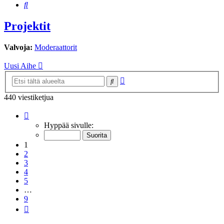
Etsi
Projektit
Valvoja:
Moderaattorit
Uusi Aihe
Tarkennettu
Etsi
haku
440 viestiketjua
Sivu
1
/
9
Hyppää sivulle:
1
2
3
4
5
…
9
Seuraava