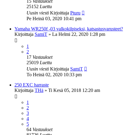
15
Vastaukset
25152
Luettu
Uusin viesti
Kirjoittaja
Pturu
Pe Heinä 03, 2020 10:41 pm
Yamaha WR250f -03 valkokilpiseksi, katsastusvarusteet?
Kirjoittaja
SamiT
»
La Helmi 22, 2020 1:28 pm
1
2
17
Vastaukset
25019
Luettu
Uusin viesti
Kirjoittaja
SamiT
To Heinä 02, 2020 10:33 pm
250 EXC harraste
Kirjoittaja
THä
»
Ti Kesä 05, 2018 12:20 am
1
2
3
4
5
64
Vastaukset
81726
Luettu