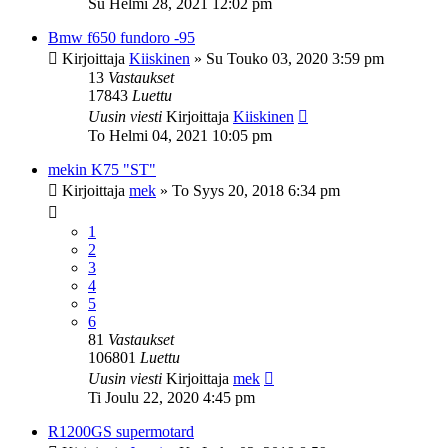
Su Helmi 28, 2021 12:02 pm
Bmw f650 fundoro -95
Kirjoittaja
Kiiskinen
»
Su Touko 03, 2020 3:59 pm
13
Vastaukset
17843
Luettu
Uusin viesti
Kirjoittaja
Kiiskinen
To Helmi 04, 2021 10:05 pm
mekin K75 "ST"
Kirjoittaja
mek
»
To Syys 20, 2018 6:34 pm
1
2
3
4
5
6
81
Vastaukset
106801
Luettu
Uusin viesti
Kirjoittaja
mek
Ti Joulu 22, 2020 4:45 pm
R1200GS supermotard