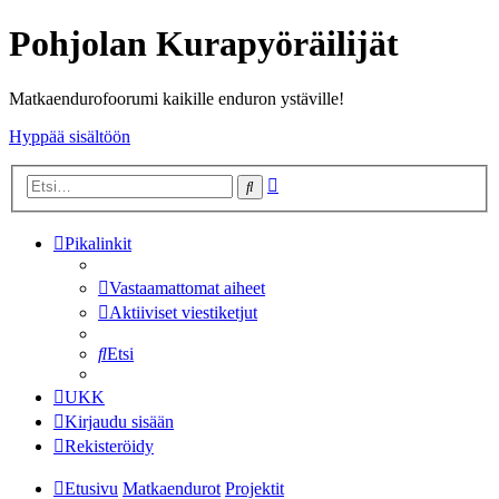
Pohjolan Kurapyöräilijät
Matkaendurofoorumi kaikille enduron ystäville!
Hyppää sisältöön
Tarkennettu
Etsi
haku
Pikalinkit
Vastaamattomat aiheet
Aktiiviset viestiketjut
Etsi
UKK
Kirjaudu sisään
Rekisteröidy
Etusivu
Matkaendurot
Projektit