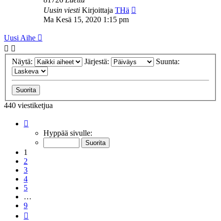
Uusin viesti
Kirjoittaja
THä
Ma Kesä 15, 2020 1:15 pm
Uusi Aihe
Näytä:
Järjestä:
Suunta:
440 viestiketjua
Sivu
1
/
9
Hyppää sivulle:
1
2
3
4
5
…
9
Seuraava