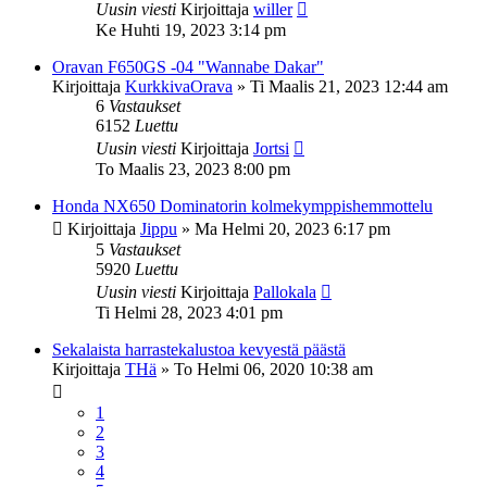
Uusin viesti
Kirjoittaja
willer
Ke Huhti 19, 2023 3:14 pm
Oravan F650GS -04 "Wannabe Dakar"
Kirjoittaja
KurkkivaOrava
»
Ti Maalis 21, 2023 12:44 am
6
Vastaukset
6152
Luettu
Uusin viesti
Kirjoittaja
Jortsi
To Maalis 23, 2023 8:00 pm
Honda NX650 Dominatorin kolmekymppishemmottelu
Kirjoittaja
Jippu
»
Ma Helmi 20, 2023 6:17 pm
5
Vastaukset
5920
Luettu
Uusin viesti
Kirjoittaja
Pallokala
Ti Helmi 28, 2023 4:01 pm
Sekalaista harrastekalustoa kevyestä päästä
Kirjoittaja
THä
»
To Helmi 06, 2020 10:38 am
1
2
3
4