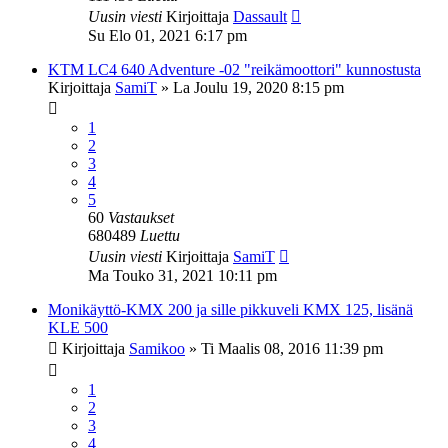
Uusin viesti
Kirjoittaja
Dassault
Su Elo 01, 2021 6:17 pm
KTM LC4 640 Adventure -02 "reikämoottori" kunnostusta
Kirjoittaja
SamiT
»
La Joulu 19, 2020 8:15 pm
1
2
3
4
5
60
Vastaukset
680489
Luettu
Uusin viesti
Kirjoittaja
SamiT
Ma Touko 31, 2021 10:11 pm
Monikäyttö-KMX 200 ja sille pikkuveli KMX 125, lisänä
KLE 500
Kirjoittaja
Samikoo
»
Ti Maalis 08, 2016 11:39 pm
1
2
3
4