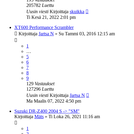
205782
Luettu
Uusin viesti
Kirjoittaja
skuikka
Ti Kesä 21, 2022 2:01 pm
XT600 Performance Scrambler
Kirjoittaja
Jartsa N
»
Su Tammi 03, 2016 12:15 am
1
…
5
6
7
8
9
129
Vastaukset
127296
Luettu
Uusin viesti
Kirjoittaja
Jartsa N
Ma Maalis 07, 2022 4:50 pm
Suzuki DR-Z400 2004 S -> "SM"
Kirjoittaja
Mäts
»
Ti Loka 26, 2021 11:16 am
1
2