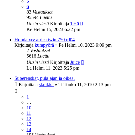
5
6
83
Vastaukset
95594
Luettu
Uusin viesti
Kirjoittaja
THä
Ke Helmi 15, 2023 6:22 pm
Honda xrv africa twin 750 rd04
Kirjoittaja
kurapyörä
»
Pe Helmi 10, 2023 9:09 pm
2
Vastaukset
5616
Luettu
Uusin viesti
Kirjoittaja
Juice
La Helmi 11, 2023 5:25 pm
Superenskat, pula-ajan ja oikea.
Kirjoittaja
skuikka
»
Ti Touko 11, 2010 2:13 pm
1
…
10
11
12
13
14
195
Vastaukset