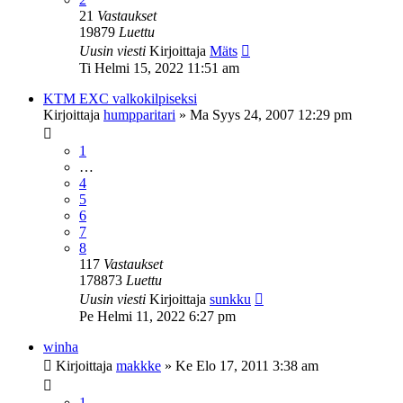
21
Vastaukset
19879
Luettu
Uusin viesti
Kirjoittaja
Mäts
Ti Helmi 15, 2022 11:51 am
KTM EXC valkokilpiseksi
Kirjoittaja
humpparitari
»
Ma Syys 24, 2007 12:29 pm
1
…
4
5
6
7
8
117
Vastaukset
178873
Luettu
Uusin viesti
Kirjoittaja
sunkku
Pe Helmi 11, 2022 6:27 pm
winha
Kirjoittaja
makkke
»
Ke Elo 17, 2011 3:38 am
1