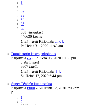
1
…
32
33
34
35
36
538
Vastaukset
446630
Luettu
Uusin viesti
Kirjoittaja
timo
Pe Heinä 31, 2020 11:48 am
Dominatorin kasvojenkohotus
Kirjoittaja
-J-
»
La Kesä 06, 2020 10:35 pm
3
Vastaukset
9907
Luettu
Uusin viesti
Kirjoittaja
-J-
Su Heinä 12, 2020 6:44 pm
Super Ténérén kunnostelua
Kirjoittaja
Pturu
»
Su Huhti 12, 2020 7:05 pm
1
2