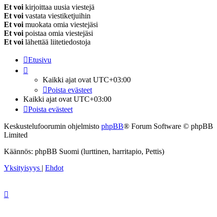
Et voi
kirjoittaa uusia viestejä
Et voi
vastata viestiketjuihin
Et voi
muokata omia viestejäsi
Et voi
poistaa omia viestejäsi
Et voi
lähettää liitetiedostoja
Etusivu
Kaikki ajat ovat
UTC+03:00
Poista evästeet
Kaikki ajat ovat
UTC+03:00
Poista evästeet
Keskustelufoorumin ohjelmisto
phpBB
® Forum Software © phpBB
Limited
Käännös: phpBB Suomi (lurttinen, harritapio, Pettis)
Yksityisyys
|
Ehdot