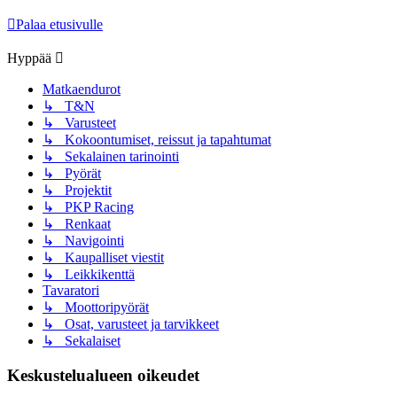
Palaa etusivulle
Hyppää
Matkaendurot
↳ T&N
↳ Varusteet
↳ Kokoontumiset, reissut ja tapahtumat
↳ Sekalainen tarinointi
↳ Pyörät
↳ Projektit
↳ PKP Racing
↳ Renkaat
↳ Navigointi
↳ Kaupalliset viestit
↳ Leikkikenttä
Tavaratori
↳ Moottoripyörät
↳ Osat, varusteet ja tarvikkeet
↳ Sekalaiset
Keskustelualueen oikeudet