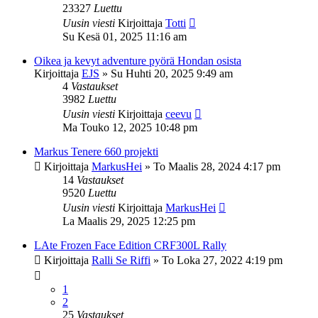
23327
Luettu
Uusin viesti
Kirjoittaja
Totti
Su Kesä 01, 2025 11:16 am
Oikea ja kevyt adventure pyörä Hondan osista
Kirjoittaja
EJS
»
Su Huhti 20, 2025 9:49 am
4
Vastaukset
3982
Luettu
Uusin viesti
Kirjoittaja
ceevu
Ma Touko 12, 2025 10:48 pm
Markus Tenere 660 projekti
Kirjoittaja
MarkusHei
»
To Maalis 28, 2024 4:17 pm
14
Vastaukset
9520
Luettu
Uusin viesti
Kirjoittaja
MarkusHei
La Maalis 29, 2025 12:25 pm
LAte Frozen Face Edition CRF300L Rally
Kirjoittaja
Ralli Se Riffi
»
To Loka 27, 2022 4:19 pm
1
2
25
Vastaukset