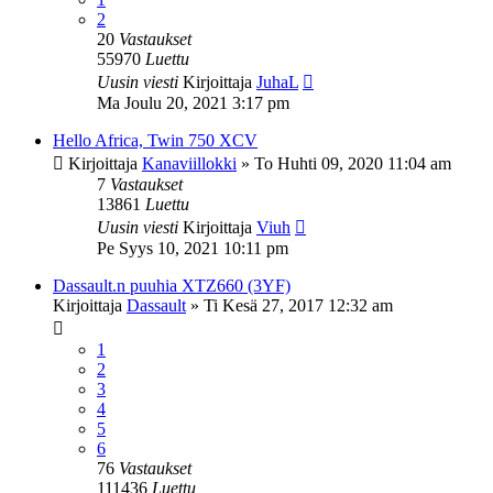
2
20
Vastaukset
55970
Luettu
Uusin viesti
Kirjoittaja
JuhaL
Ma Joulu 20, 2021 3:17 pm
Hello Africa, Twin 750 XCV
Kirjoittaja
Kanaviillokki
»
To Huhti 09, 2020 11:04 am
7
Vastaukset
13861
Luettu
Uusin viesti
Kirjoittaja
Viuh
Pe Syys 10, 2021 10:11 pm
Dassault.n puuhia XTZ660 (3YF)
Kirjoittaja
Dassault
»
Ti Kesä 27, 2017 12:32 am
1
2
3
4
5
6
76
Vastaukset
111436
Luettu