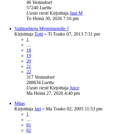
46
Vastaukset
57240
Luettu
Uusin viesti
Kirjoittaja
Jani M
To Heinä 30, 2026 7:16 pm
Vaihtoehtoja Mynetmotolle ?
Kirjoittaja
Totti
»
Ti Touko 07, 2013 7:31 pm
1
…
18
19
20
21
22
317
Vastaukset
288834
Luettu
Uusin viesti
Kirjoittaja
Juice
Ma Heinä 27, 2026 4:40 pm
Mitas
Kirjoittaja
Jari
»
Ma Touko 02, 2005 11:53 pm
1
…
81
82