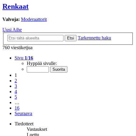
Renkaat
Valvoja:
Moderaattorit
Uusi Aihe
Tarkennettu haku
Etsi
760 viestiketjua
Sivu
1
/
16
Hyppää sivulle:
1
2
3
4
5
…
16
Seuraava
Tiedotteet
Vastaukset
Luettu