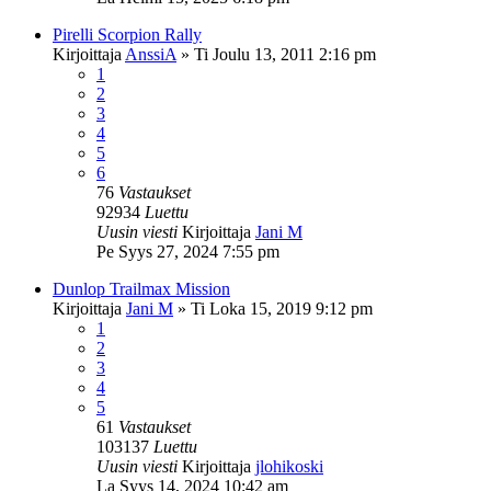
Pirelli Scorpion Rally
Kirjoittaja
AnssiA
»
Ti Joulu 13, 2011 2:16 pm
1
2
3
4
5
6
76
Vastaukset
92934
Luettu
Uusin viesti
Kirjoittaja
Jani M
Pe Syys 27, 2024 7:55 pm
Dunlop Trailmax Mission
Kirjoittaja
Jani M
»
Ti Loka 15, 2019 9:12 pm
1
2
3
4
5
61
Vastaukset
103137
Luettu
Uusin viesti
Kirjoittaja
jlohikoski
La Syys 14, 2024 10:42 am