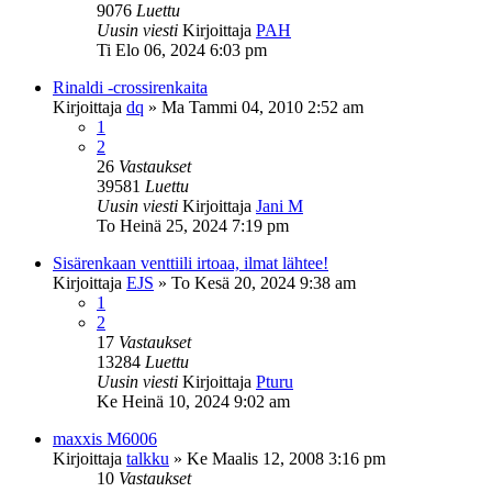
9076
Luettu
Uusin viesti
Kirjoittaja
PAH
Ti Elo 06, 2024 6:03 pm
Rinaldi -crossirenkaita
Kirjoittaja
dq
»
Ma Tammi 04, 2010 2:52 am
1
2
26
Vastaukset
39581
Luettu
Uusin viesti
Kirjoittaja
Jani M
To Heinä 25, 2024 7:19 pm
Sisärenkaan venttiili irtoaa, ilmat lähtee!
Kirjoittaja
EJS
»
To Kesä 20, 2024 9:38 am
1
2
17
Vastaukset
13284
Luettu
Uusin viesti
Kirjoittaja
Pturu
Ke Heinä 10, 2024 9:02 am
maxxis M6006
Kirjoittaja
talkku
»
Ke Maalis 12, 2008 3:16 pm
10
Vastaukset