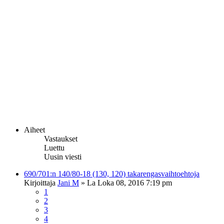
Aiheet
Vastaukset
Luettu
Uusin viesti
690/701:n 140/80-18 (130, 120) takarengasvaihtoehtoja
Kirjoittaja
Jani M
»
La Loka 08, 2016 7:19 pm
1
2
3
4