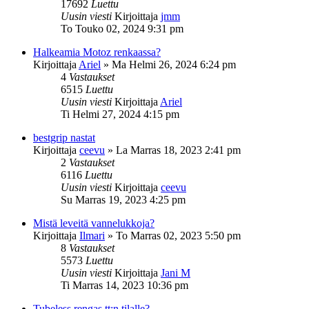
17692
Luettu
Uusin viesti
Kirjoittaja
jmm
To Touko 02, 2024 9:31 pm
Halkeamia Motoz renkaassa?
Kirjoittaja
Ariel
»
Ma Helmi 26, 2024 6:24 pm
4
Vastaukset
6515
Luettu
Uusin viesti
Kirjoittaja
Ariel
Ti Helmi 27, 2024 4:15 pm
bestgrip nastat
Kirjoittaja
ceevu
»
La Marras 18, 2023 2:41 pm
2
Vastaukset
6116
Luettu
Uusin viesti
Kirjoittaja
ceevu
Su Marras 19, 2023 4:25 pm
Mistä leveitä vannelukkoja?
Kirjoittaja
Ilmari
»
To Marras 02, 2023 5:50 pm
8
Vastaukset
5573
Luettu
Uusin viesti
Kirjoittaja
Jani M
Ti Marras 14, 2023 10:36 pm
Tubeless rengas tt:n tilalle?