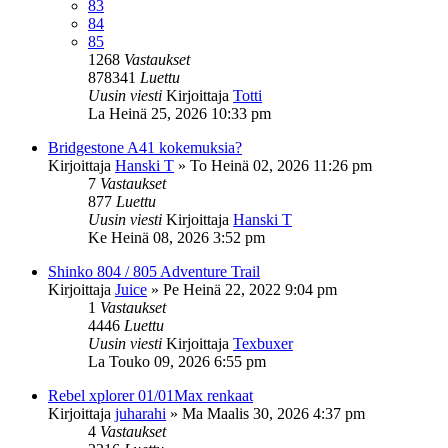
83
84
85
1268
Vastaukset
878341
Luettu
Uusin viesti
Kirjoittaja
Totti
La Heinä 25, 2026 10:33 pm
Bridgestone A41 kokemuksia?
Kirjoittaja
Hanski T
»
To Heinä 02, 2026 11:26 pm
7
Vastaukset
877
Luettu
Uusin viesti
Kirjoittaja
Hanski T
Ke Heinä 08, 2026 3:52 pm
Shinko 804 / 805 Adventure Trail
Kirjoittaja
Juice
»
Pe Heinä 22, 2022 9:04 pm
1
Vastaukset
4446
Luettu
Uusin viesti
Kirjoittaja
Texbuxer
La Touko 09, 2026 6:55 pm
Rebel xplorer 01/01Max renkaat
Kirjoittaja
juharahi
»
Ma Maalis 30, 2026 4:37 pm
4
Vastaukset