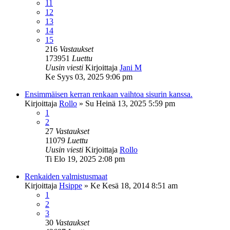
11
12
13
14
15
216
Vastaukset
173951
Luettu
Uusin viesti
Kirjoittaja
Jani M
Ke Syys 03, 2025 9:06 pm
Ensimmäisen kerran renkaan vaihtoa sisurin kanssa.
Kirjoittaja
Rollo
»
Su Heinä 13, 2025 5:59 pm
1
2
27
Vastaukset
11079
Luettu
Uusin viesti
Kirjoittaja
Rollo
Ti Elo 19, 2025 2:08 pm
Renkaiden valmistusmaat
Kirjoittaja
Hsippe
»
Ke Kesä 18, 2014 8:51 am
1
2
3
30
Vastaukset