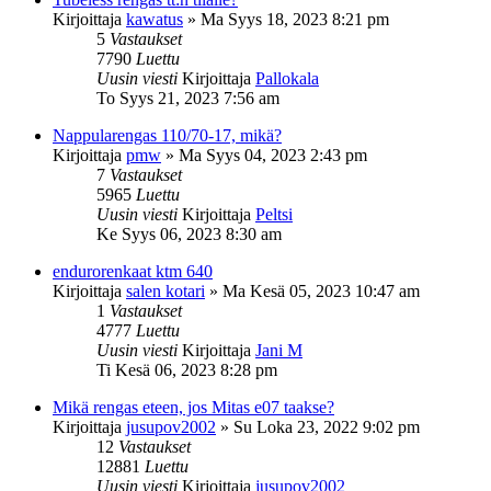
Kirjoittaja
kawatus
»
Ma Syys 18, 2023 8:21 pm
5
Vastaukset
7790
Luettu
Uusin viesti
Kirjoittaja
Pallokala
To Syys 21, 2023 7:56 am
Nappularengas 110/70-17, mikä?
Kirjoittaja
pmw
»
Ma Syys 04, 2023 2:43 pm
7
Vastaukset
5965
Luettu
Uusin viesti
Kirjoittaja
Peltsi
Ke Syys 06, 2023 8:30 am
endurorenkaat ktm 640
Kirjoittaja
salen kotari
»
Ma Kesä 05, 2023 10:47 am
1
Vastaukset
4777
Luettu
Uusin viesti
Kirjoittaja
Jani M
Ti Kesä 06, 2023 8:28 pm
Mikä rengas eteen, jos Mitas e07 taakse?
Kirjoittaja
jusupov2002
»
Su Loka 23, 2022 9:02 pm
12
Vastaukset
12881
Luettu
Uusin viesti
Kirjoittaja
jusupov2002