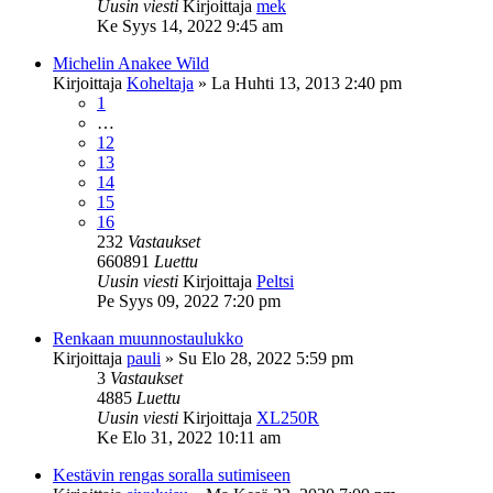
Uusin viesti
Kirjoittaja
mek
Ke Syys 14, 2022 9:45 am
Michelin Anakee Wild
Kirjoittaja
Koheltaja
»
La Huhti 13, 2013 2:40 pm
1
…
12
13
14
15
16
232
Vastaukset
660891
Luettu
Uusin viesti
Kirjoittaja
Peltsi
Pe Syys 09, 2022 7:20 pm
Renkaan muunnostaulukko
Kirjoittaja
pauli
»
Su Elo 28, 2022 5:59 pm
3
Vastaukset
4885
Luettu
Uusin viesti
Kirjoittaja
XL250R
Ke Elo 31, 2022 10:11 am
Kestävin rengas soralla sutimiseen