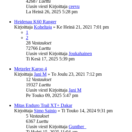
42687
Luettu
Uusin viesti
Kirjoittaja
ceevu
La Heinä 26, 2025 5:28 pm
Heidenau K60 Ranger
Kirjoittaja
Koheltaja
»
Ke Heinä 21, 2021 7:01 pm
1
2
28
Vastaukset
72766
Luettu
Uusin viesti
Kirjoittaja
Joukahainen
Ti Kesä 17, 2025 5:39 pm
Metzeler Karoo 4
Kirjoittaja
Jani M
»
To Joulu 23, 2021 7:12 pm
12
Vastaukset
19327
Luettu
Uusin viesti
Kirjoittaja
Jani M
Pe Touko 09, 2025 5:47 pm
Mitas Enduro Trail XT+ Dakar
Kirjoittaja
Simo Sainio
»
Ti Touko 14, 2024 9:31 pm
5
Vastaukset
6367
Luettu
Uusin viesti
Kirjoittaja
Gunther_
Ti Huhti 15, 2025 11:04 am