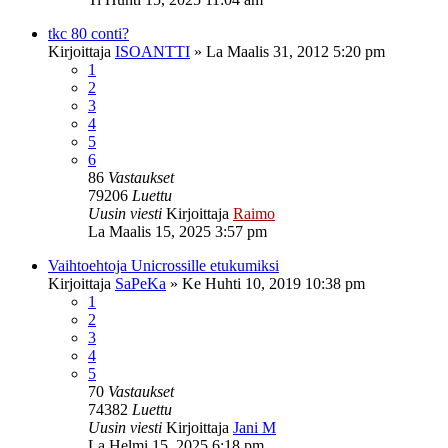
tkc 80 conti?
Kirjoittaja
ISOANTTI
»
La Maalis 31, 2012 5:20 pm
1
2
3
4
5
6
86
Vastaukset
79206
Luettu
Uusin viesti
Kirjoittaja
Raimo
La Maalis 15, 2025 3:57 pm
Vaihtoehtoja Unicrossille etukumiksi
Kirjoittaja
SaPeKa
»
Ke Huhti 10, 2019 10:38 pm
1
2
3
4
5
70
Vastaukset
74382
Luettu
Uusin viesti
Kirjoittaja
Jani M
La Helmi 15, 2025 6:18 pm