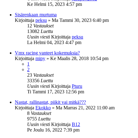
Ke Helmi 15, 2023 4:57 pm
Sisärenkaan murtuma
Kirjoittaja
peksu
»
Ma Tammi 30, 2023 6:40 pm
12
Vastaukset
13082
Luettu
Uusin viesti
Kirjoittaja
peksu
La Helmi 04, 2023 4:47 pm
Vmx racing vanteet kokemuksia?
Kirjoittaja
mipy
»
Ke Maalis 28, 2018 10:54 pm
1
2
23
Vastaukset
33356
Luettu
Uusin viesti
Kirjoittaja
Pturu
Ti Tammi 17, 2023 12:56 pm
Nastat, rallinastat, piikit vai mitkä???
Kirjoittaja
Ekokko
»
Ma Marras 21, 2022 11:00 am
8
Vastaukset
9755
Luettu
Uusin viesti
Kirjoittaja
B12
Pe Joulu 16, 2022 7:39 pm