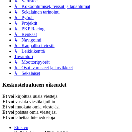
↳ Varusteet
↳ Kokoontumiset, reissut ja tapahtumat
↳ Sekalainen tarinointi
↳ Pyörät
↳ Projektit
↳ PKP Racing
↳ Renkaat
↳ Navigointi
↳ Kaupalliset viestit
↳ Leikkikenttä
Tavaratori
↳ Moottoripyörät
↳ Osat, varusteet ja tarvikkeet
↳ Sekalaiset
Keskustelualueen oikeudet
Et voi
kirjoittaa uusia viestejä
Et voi
vastata viestiketjuihin
Et voi
muokata omia viestejäsi
Et voi
poistaa omia viestejäsi
Et voi
lähettää liitetiedostoja
Etusivu