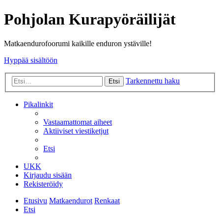
Pohjolan Kurapyöräilijät
Matkaendurofoorumi kaikille enduron ystäville!
Hyppää sisältöön
Tarkennettu haku
Etsi
Pikalinkit
Vastaamattomat aiheet
Aktiiviset viestiketjut
Etsi
UKK
Kirjaudu sisään
Rekisteröidy
Etusivu
Matkaendurot
Renkaat
Etsi