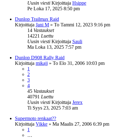
Uusin viesti
Kirjoittaja
Hsippe
Pe Loka 17, 2025 8:50 pm
Dunlop Trailmax Raid
Kirjoittaja
Jani M
»
To Tammi 12, 2023 9:16 pm
14
Vastaukset
14221
Luettu
Uusin viesti
Kirjoittaja
Sauli
Ma Loka 13, 2025 7:57 pm
Dunlop D908 Rally Raid
Kirjoittaja
mikajj
»
To Elo 31, 2006 10:03 pm
1
2
3
4
45
Vastaukset
40791
Luettu
Uusin viesti
Kirjoittaja
Jerex
Ti Syys 23, 2025 7:03 am
Supermoto renkaat??
Kirjoittaja
Vikke
»
Ma Maalis 27, 2006 6:39 pm
1
…