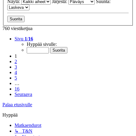
Näytä:
Järjestä:
Suunta:
760 viestiketjua
Sivu
1
/
16
Hyppää sivulle:
1
2
3
4
5
…
16
Seuraava
Palaa etusivulle
Hyppää
Matkaendurot
↳ T&N