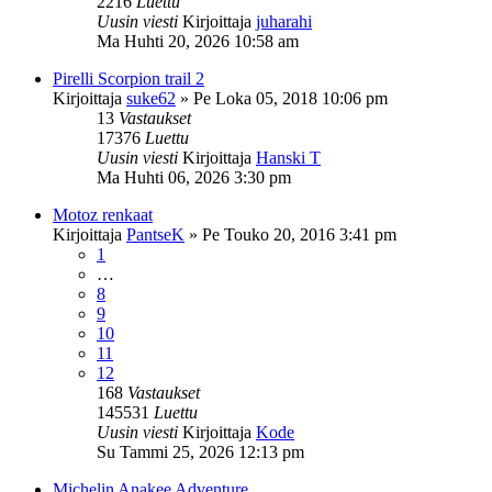
2216
Luettu
Uusin viesti
Kirjoittaja
juharahi
Ma Huhti 20, 2026 10:58 am
Pirelli Scorpion trail 2
Kirjoittaja
suke62
»
Pe Loka 05, 2018 10:06 pm
13
Vastaukset
17376
Luettu
Uusin viesti
Kirjoittaja
Hanski T
Ma Huhti 06, 2026 3:30 pm
Motoz renkaat
Kirjoittaja
PantseK
»
Pe Touko 20, 2016 3:41 pm
1
…
8
9
10
11
12
168
Vastaukset
145531
Luettu
Uusin viesti
Kirjoittaja
Kode
Su Tammi 25, 2026 12:13 pm
Michelin Anakee Adventure