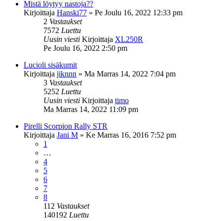
Mistä löytyy nastoja??
Kirjoittaja
Hanski77
»
Pe Joulu 16, 2022 12:33 pm
2
Vastaukset
7572
Luettu
Uusin viesti
Kirjoittaja
XL250R
Pe Joulu 16, 2022 2:50 pm
Lucioli sisäkumit
Kirjoittaja
jiknnn
»
Ma Marras 14, 2022 7:04 pm
3
Vastaukset
5252
Luettu
Uusin viesti
Kirjoittaja
timo
Ma Marras 14, 2022 11:09 pm
Pirelli Scorpion Rally STR
Kirjoittaja
Jani M
»
Ke Marras 16, 2016 7:52 pm
1
…
4
5
6
7
8
112
Vastaukset
140192
Luettu