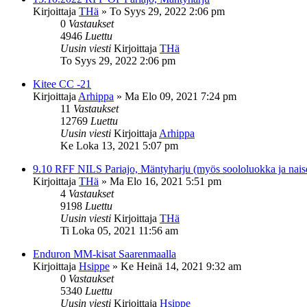
Kirjoittaja
THä
»
To Syys 29, 2022 2:06 pm
0
Vastaukset
4946
Luettu
Uusin viesti
Kirjoittaja
THä
To Syys 29, 2022 2:06 pm
Kitee CC -21
Kirjoittaja
Arhippa
»
Ma Elo 09, 2021 7:24 pm
11
Vastaukset
12769
Luettu
Uusin viesti
Kirjoittaja
Arhippa
Ke Loka 13, 2021 5:07 pm
9.10 RFF NILS Pariajo, Mäntyharju (myös soololuokka ja nais
Kirjoittaja
THä
»
Ma Elo 16, 2021 5:51 pm
4
Vastaukset
9198
Luettu
Uusin viesti
Kirjoittaja
THä
Ti Loka 05, 2021 11:56 am
Enduron MM-kisat Saarenmaalla
Kirjoittaja
Hsippe
»
Ke Heinä 14, 2021 9:32 am
0
Vastaukset
5340
Luettu
Uusin viesti
Kirjoittaja
Hsippe