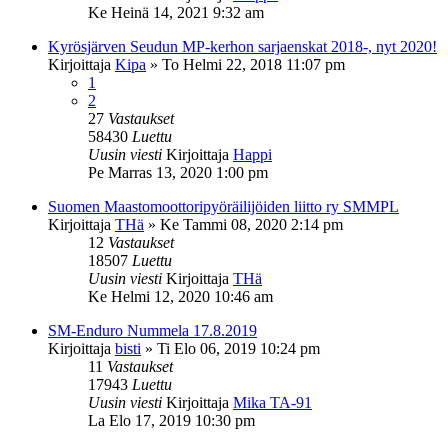
Ke Heinä 14, 2021 9:32 am
Kyrösjärven Seudun MP-kerhon sarjaenskat 2018-, nyt 2020!
Kirjoittaja
Kipa
»
To Helmi 22, 2018 11:07 pm
1
2
27
Vastaukset
58430
Luettu
Uusin viesti
Kirjoittaja
Happi
Pe Marras 13, 2020 1:00 pm
Suomen Maastomoottoripyöräilijöiden liitto ry SMMPL
Kirjoittaja
THä
»
Ke Tammi 08, 2020 2:14 pm
12
Vastaukset
18507
Luettu
Uusin viesti
Kirjoittaja
THä
Ke Helmi 12, 2020 10:46 am
SM-Enduro Nummela 17.8.2019
Kirjoittaja
bisti
»
Ti Elo 06, 2019 10:24 pm
11
Vastaukset
17943
Luettu
Uusin viesti
Kirjoittaja
Mika TA-91
La Elo 17, 2019 10:30 pm