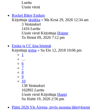
Luettu
Uusin viesti
Rocket Biker Enduro
Kirjoittaja
skuikka
»
Ma Kesä 29, 2026 12:34 am
3
Vastaukset
1416
Luettu
Uusin viesti
Kirjoittaja
Hsippe
To Heinä 09, 2026 7:12 pm
Enska ja CC kisa höpinät
Kirjoittaja
tertsu
»
Su Elo 12, 2018 10:06 pm
1
…
6
7
8
9
10
138
Vastaukset
162892
Luettu
Uusin viesti
Kirjoittaja
Happi
Su Huhti 19, 2026 2:56 pm
Päitsi 2026 Yle Areena, myös suorana lähetyksenä