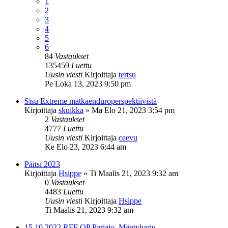
1
2
3
4
5
6
84
Vastaukset
135459
Luettu
Uusin viesti
Kirjoittaja
tertsu
Pe Loka 13, 2023 9:50 pm
Sisu Extreme matkaenduroperspektiivistä
Kirjoittaja
skuikka
»
Ma Elo 21, 2023 3:54 pm
2
Vastaukset
4777
Luettu
Uusin viesti
Kirjoittaja
ceevu
Ke Elo 23, 2023 6:44 am
Päitsi 2023
Kirjoittaja
Hsippe
»
Ti Maalis 21, 2023 9:32 am
0
Vastaukset
4483
Luettu
Uusin viesti
Kirjoittaja
Hsippe
Ti Maalis 21, 2023 9:32 am
15.10.2022 RFF OP Pariajo, Mäntyharju