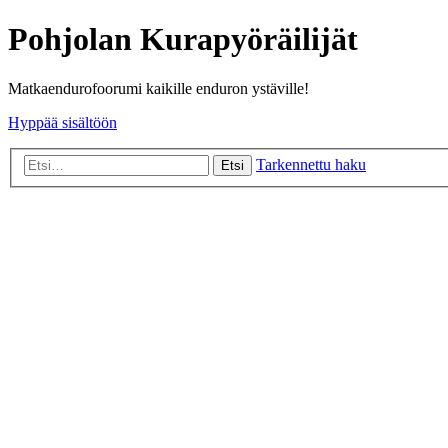
Pohjolan Kurapyöräilijät
Matkaendurofoorumi kaikille enduron ystäville!
Hyppää sisältöön
Tarkennettu haku
Etsi