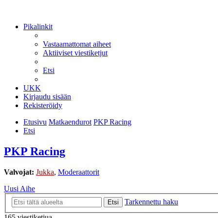
Pikalinkit
Vastaamattomat aiheet
Aktiiviset viestiketjut
Etsi
UKK
Kirjaudu sisään
Rekisteröidy
Etusivu
Matkaendurot
PKP Racing
Etsi
PKP Racing
Valvojat:
Jukka
,
Moderaattorit
Uusi Aihe
Tarkennettu haku
Etsi
165 viestiketjua