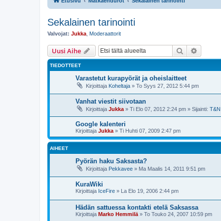
Etusivu
Matkaendurot
Sekalainen tarinointi
Sekalainen tarinointi
Valvojat:
Jukka
,
Moderaattorit
Etsi
Tarken
Uusi Aihe
TIEDOTTEET
Varastetut kurapyörät ja oheislaitteet
Kirjoittaja
Koheltaja
»
To Syys 27, 2012 5:44 pm
Vanhat viestit siivotaan
Kirjoittaja
Jukka
»
Ti Elo 07, 2012 2:24 pm
» Sijainti:
T&N
Google kalenteri
Kirjoittaja
Jukka
»
Ti Huhti 07, 2009 2:47 pm
AIHEET
Pyörän haku Saksasta?
Kirjoittaja
Pekkavee
»
Ma Maalis 14, 2011 9:51 pm
KuraWiki
Kirjoittaja
IceFire
»
La Elo 19, 2006 2:44 pm
Hädän sattuessa kontakti etelä Saksassa
Kirjoittaja
Marko Hemmilä
»
To Touko 24, 2007 10:59 pm