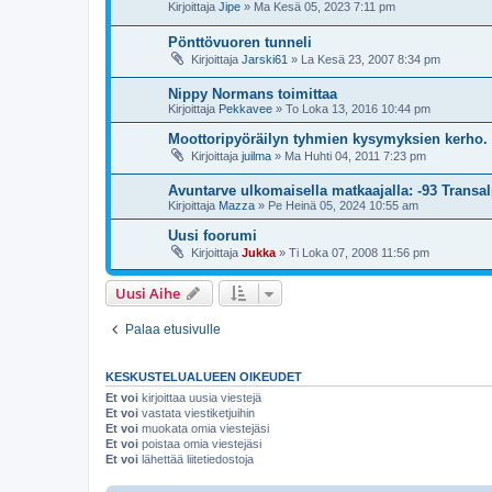
Kirjoittaja
Jipe
»
Ma Kesä 05, 2023 7:11 pm
Pönttövuoren tunneli
Kirjoittaja
Jarski61
»
La Kesä 23, 2007 8:34 pm
Nippy Normans toimittaa
Kirjoittaja
Pekkavee
»
To Loka 13, 2016 10:44 pm
Moottoripyöräilyn tyhmien kysymyksien kerho.
Kirjoittaja
juilma
»
Ma Huhti 04, 2011 7:23 pm
Avuntarve ulkomaisella matkaajalla: -93 Transal
Kirjoittaja
Mazza
»
Pe Heinä 05, 2024 10:55 am
Uusi foorumi
Kirjoittaja
Jukka
»
Ti Loka 07, 2008 11:56 pm
Uusi Aihe
Palaa etusivulle
KESKUSTELUALUEEN OIKEUDET
Et voi
kirjoittaa uusia viestejä
Et voi
vastata viestiketjuihin
Et voi
muokata omia viestejäsi
Et voi
poistaa omia viestejäsi
Et voi
lähettää liitetiedostoja