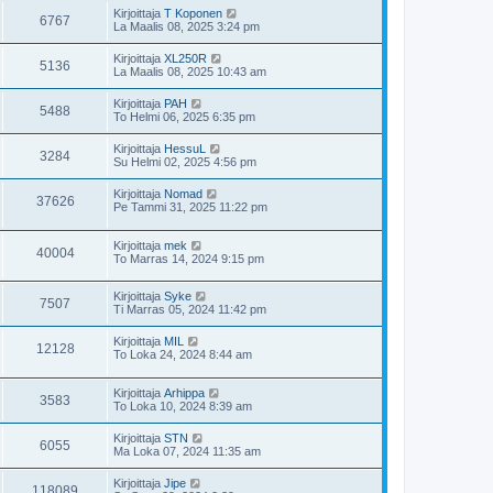
Kirjoittaja
T Koponen
6767
La Maalis 08, 2025 3:24 pm
Kirjoittaja
XL250R
5136
La Maalis 08, 2025 10:43 am
Kirjoittaja
PAH
5488
To Helmi 06, 2025 6:35 pm
Kirjoittaja
HessuL
3284
Su Helmi 02, 2025 4:56 pm
Kirjoittaja
Nomad
37626
Pe Tammi 31, 2025 11:22 pm
Kirjoittaja
mek
40004
To Marras 14, 2024 9:15 pm
Kirjoittaja
Syke
7507
Ti Marras 05, 2024 11:42 pm
Kirjoittaja
MIL
12128
To Loka 24, 2024 8:44 am
Kirjoittaja
Arhippa
3583
To Loka 10, 2024 8:39 am
Kirjoittaja
STN
6055
Ma Loka 07, 2024 11:35 am
Kirjoittaja
Jipe
118089