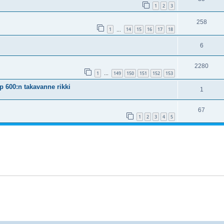
1
2
3
258
1
14
15
16
17
18
…
6
2280
1
149
150
151
152
153
…
p 600:n takavanne rikki
1
67
1
2
3
4
5