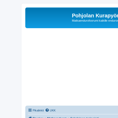
Pohjolan Kurapyörä
Matkaendurofoorumi kaikille enduron 
Pikalinkit
UKK