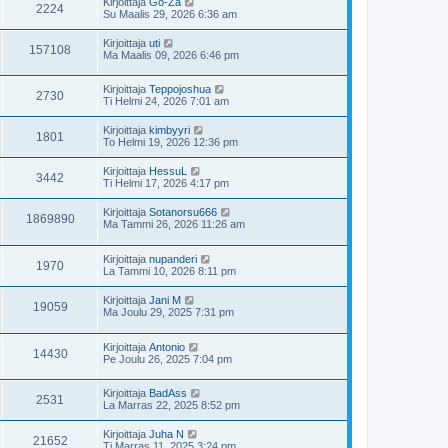
Kirjoittaja
Go-Za
2224
Su Maalis 29, 2026 6:36 am
Kirjoittaja
uti
157108
Ma Maalis 09, 2026 6:46 pm
Kirjoittaja
Teppojoshua
2730
Ti Helmi 24, 2026 7:01 am
Kirjoittaja
kimbyyri
1801
To Helmi 19, 2026 12:36 pm
Kirjoittaja
HessuL
3442
Ti Helmi 17, 2026 4:17 pm
Kirjoittaja
Sotanorsu666
1869890
Ma Tammi 26, 2026 11:26 am
Kirjoittaja
nupanderi
1970
La Tammi 10, 2026 8:11 pm
Kirjoittaja
Jani M
19059
Ma Joulu 29, 2025 7:31 pm
Kirjoittaja
Antonio
14430
Pe Joulu 26, 2025 7:04 pm
Kirjoittaja
BadAss
2531
La Marras 22, 2025 8:52 pm
Kirjoittaja
Juha N
21652
Ti Marras 11, 2025 3:24 pm