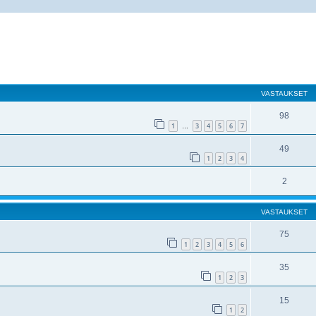
nettu haku
VASTAUKSET
98
1
3
4
5
6
7
…
49
1
2
3
4
2
VASTAUKSET
75
1
2
3
4
5
6
35
1
2
3
15
1
2