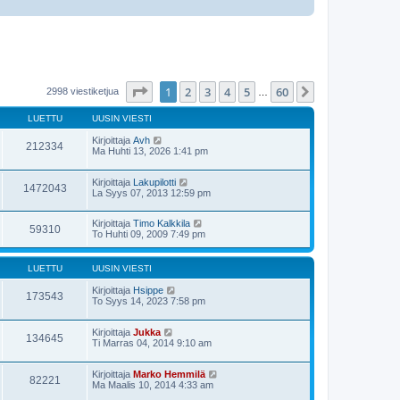
Sivu
1
/
60
1
2
3
4
5
60
Seuraava
2998 viestiketjua
…
LUETTU
UUSIN VIESTI
Kirjoittaja
Avh
212334
Ma Huhti 13, 2026 1:41 pm
Kirjoittaja
Lakupilotti
1472043
La Syys 07, 2013 12:59 pm
Kirjoittaja
Timo Kalkkila
59310
To Huhti 09, 2009 7:49 pm
LUETTU
UUSIN VIESTI
Kirjoittaja
Hsippe
173543
To Syys 14, 2023 7:58 pm
Kirjoittaja
Jukka
134645
Ti Marras 04, 2014 9:10 am
Kirjoittaja
Marko Hemmilä
82221
Ma Maalis 10, 2014 4:33 am