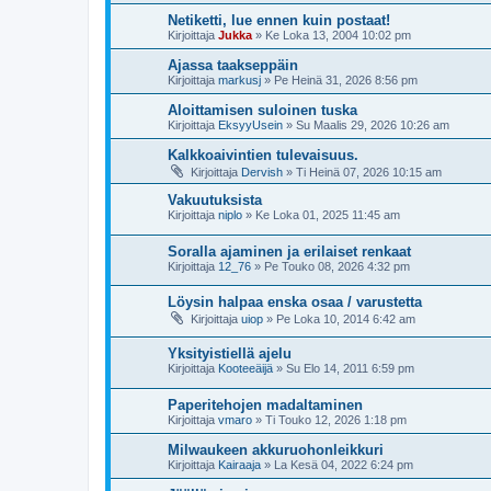
Netiketti, lue ennen kuin postaat!
Kirjoittaja
Jukka
»
Ke Loka 13, 2004 10:02 pm
Ajassa taakseppäin
Kirjoittaja
markusj
»
Pe Heinä 31, 2026 8:56 pm
Aloittamisen suloinen tuska
Kirjoittaja
EksyyUsein
»
Su Maalis 29, 2026 10:26 am
Kalkkoaivintien tulevaisuus.
Kirjoittaja
Dervish
»
Ti Heinä 07, 2026 10:15 am
Vakuutuksista
Kirjoittaja
niplo
»
Ke Loka 01, 2025 11:45 am
Soralla ajaminen ja erilaiset renkaat
Kirjoittaja
12_76
»
Pe Touko 08, 2026 4:32 pm
Löysin halpaa enska osaa / varustetta
Kirjoittaja
uiop
»
Pe Loka 10, 2014 6:42 am
Yksityistiellä ajelu
Kirjoittaja
Kooteeäijä
»
Su Elo 14, 2011 6:59 pm
Paperitehojen madaltaminen
Kirjoittaja
vmaro
»
Ti Touko 12, 2026 1:18 pm
Milwaukeen akkuruohonleikkuri
Kirjoittaja
Kairaaja
»
La Kesä 04, 2022 6:24 pm