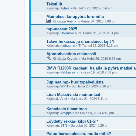
Tekstiilit
Kirjoittaja
Jutale
»
Pe Helmi 28, 2025 6:14 am
Mainokset kurapyörä forumilla
Kirjoittaja
Ariel
»
Ti Maalis 04, 2025 7:08 pm
mp-messut 2025
Kirjoittaja
Holomolo
»
Pe Tammi 31, 2025 8:31 pm
Talavi hukassa, ja uhanalaiset lajit ?
Kirjoittaja
mchuurre
»
Ti Tammi 28, 2025 9:16 am
Ajomotivaatiota etsimässä.
Kirjoittaja
Kyytsis
»
Ma Huhti 29, 2019 9:18 pm
BMW R1200R kardaani hajalla ja pyörä matkall
Kirjoittaja
Pekkavee
»
Ti Kesä 19, 2018 2:58 pm
Jupinaa mp- huoltopalveluista
Kirjoittaja
WPH
»
Su Heinä 28, 2024 9:26 pm
Liian Massiivista mainontaa!
Kirjoittaja
Ariel
»
Ma Loka 21, 2024 5:11 pm
Kanadasta tilaaminen
Kirjoittaja
Arhippa
»
Ke Loka 09, 2024 6:42 pm
Löydetty rekkari kilpi 61-SI*
Kirjoittaja
STN
»
Su Loka 06, 2024 3:29 pm
Paluu harrastukseen. mutta millä?