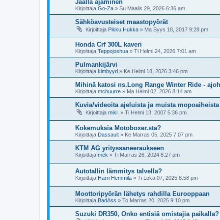
Jäällä ajaminen
Kirjoittaja
Go-Za
»
Su Maalis 29, 2026 6:36 am
Sähköavusteiset maastopyörät
Kirjoittaja
Pikku Hukka
»
Ma Syys 18, 2017 9:28 pm
Honda Crf 300L kaveri
Kirjoittaja
Teppojoshua
»
Ti Helmi 24, 2026 7:01 am
Pulmankijärvi
Kirjoittaja
kimbyyri
»
Ke Helmi 18, 2026 3:46 pm
Mihinä katosi ns.Long Range Winter Ride - aj
Kirjoittaja
mchuurre
»
Ma Helmi 02, 2026 8:14 am
Kuvia/videoita ajeluista ja muista mopoaiheista
Kirjoittaja
miki.
»
Ti Helmi 13, 2007 5:36 pm
Kokemuksia Motoboxer.sta?
Kirjoittaja
Dassault
»
Ke Marras 05, 2025 7:07 pm
KTM AG yrityssaneeraukseen
Kirjoittaja
mek
»
Ti Marras 26, 2024 8:27 pm
Autotallin lämmitys talvella?
Kirjoittaja
Harri Hemmilä
»
Ti Loka 07, 2025 8:58 pm
Moottoripyörän lähetys rahdilla Eurooppaan
Kirjoittaja
BadAss
»
To Marras 20, 2025 9:10 pm
Suzuki DR350, Onko entisiä omistajia paikalla?