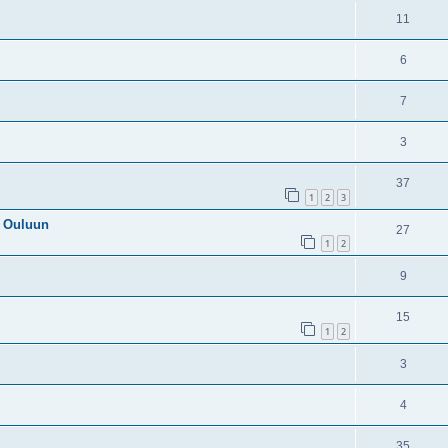
11
6
7
3
37
1
2
3
a Ouluun
27
1
2
9
15
1
2
3
4
35