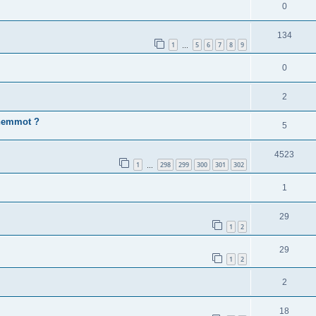
0
134
1
5
6
7
8
9
…
0
2
ohemmot ?
5
4523
1
298
299
300
301
302
…
1
29
1
2
29
1
2
2
18