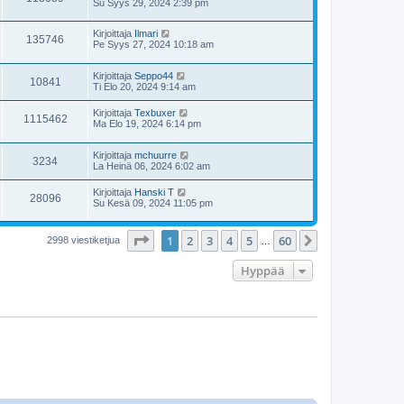
Su Syys 29, 2024 2:39 pm
Kirjoittaja
Ilmari
135746
Pe Syys 27, 2024 10:18 am
Kirjoittaja
Seppo44
10841
Ti Elo 20, 2024 9:14 am
Kirjoittaja
Texbuxer
1115462
Ma Elo 19, 2024 6:14 pm
Kirjoittaja
mchuurre
3234
La Heinä 06, 2024 6:02 am
Kirjoittaja
Hanski T
28096
Su Kesä 09, 2024 11:05 pm
Sivu
1
/
60
1
2
3
4
5
60
Seuraava
2998 viestiketjua
…
Hyppää