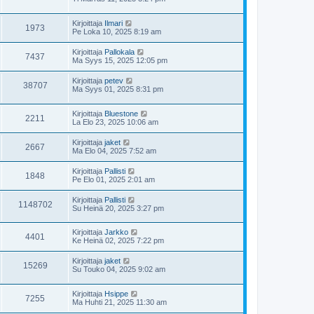
Kirjoittaja
Ilmari
1973
Pe Loka 10, 2025 8:19 am
Kirjoittaja
Pallokala
7437
Ma Syys 15, 2025 12:05 pm
Kirjoittaja
petev
38707
Ma Syys 01, 2025 8:31 pm
Kirjoittaja
Bluestone
2211
La Elo 23, 2025 10:06 am
Kirjoittaja
jaket
2667
Ma Elo 04, 2025 7:52 am
Kirjoittaja
Pallisti
1848
Pe Elo 01, 2025 2:01 am
Kirjoittaja
Pallisti
1148702
Su Heinä 20, 2025 3:27 pm
Kirjoittaja
Jarkko
4401
Ke Heinä 02, 2025 7:22 pm
Kirjoittaja
jaket
15269
Su Touko 04, 2025 9:02 am
Kirjoittaja
Hsippe
7255
Ma Huhti 21, 2025 11:30 am