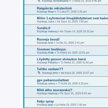
Kirjoittaja
osmodraama
»
Ti Kesä 23, 2015 6:46 am
Ratapärrän rekisteröinti
Kirjoittaja
Ilmari
»
Ti Loka 07, 2025 2:20 pm
Mihin 1-sylinteriset ilmajäähdytteiset ovat kad
Kirjoittaja
Juice
»
Ke Syys 10, 2025 7:59 pm
Soralle.fi
Kirjoittaja
markusj
»
Ke Touko 14, 2025 10:32 pm
Ruuveja tiessä!
Kirjoittaja
Ariel
»
To Elo 21, 2025 2:41 pm
Sivutuen kestävyys.
Kirjoittaja
Rollo
»
To Heinä 10, 2025 12:01 pm
Löydetty gessun alulaukun kansi
Kirjoittaja
Patukka
»
To Heinä 31, 2025 11:50 pm
Tulitko vastaan??
Kirjoittaja
timo
»
Ma Kesä 20, 2005 10:57 am
gps paikannuslaitteet
Kirjoittaja
ceevu
»
Ti Huhti 29, 2025 9:16 pm
Mikä akku seuraavaksi?
Kirjoittaja
markusj
»
Pe Syys 01, 2023 8:03 am
Ketju spray
Kirjoittaja
jarip
»
La Huhti 19, 2025 7:46 am