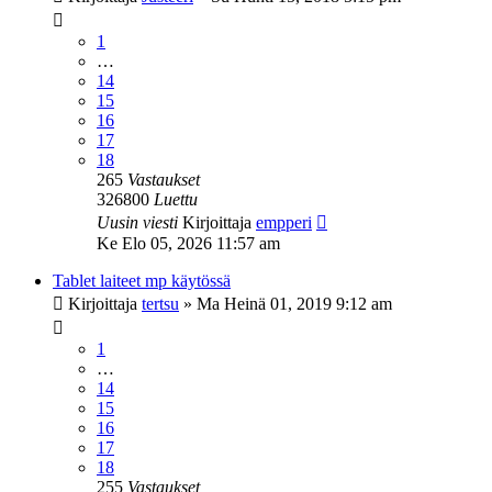
1
…
14
15
16
17
18
265
Vastaukset
326800
Luettu
Uusin viesti
Kirjoittaja
empperi
Ke Elo 05, 2026 11:57 am
Tablet laiteet mp käytössä
Kirjoittaja
tertsu
»
Ma Heinä 01, 2019 9:12 am
1
…
14
15
16
17
18
255
Vastaukset