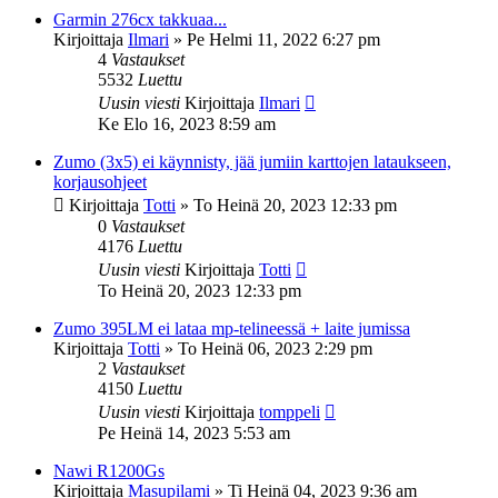
Garmin 276cx takkuaa...
Kirjoittaja
Ilmari
»
Pe Helmi 11, 2022 6:27 pm
4
Vastaukset
5532
Luettu
Uusin viesti
Kirjoittaja
Ilmari
Ke Elo 16, 2023 8:59 am
Zumo (3x5) ei käynnisty, jää jumiin karttojen lataukseen,
korjausohjeet
Kirjoittaja
Totti
»
To Heinä 20, 2023 12:33 pm
0
Vastaukset
4176
Luettu
Uusin viesti
Kirjoittaja
Totti
To Heinä 20, 2023 12:33 pm
Zumo 395LM ei lataa mp-telineessä + laite jumissa
Kirjoittaja
Totti
»
To Heinä 06, 2023 2:29 pm
2
Vastaukset
4150
Luettu
Uusin viesti
Kirjoittaja
tomppeli
Pe Heinä 14, 2023 5:53 am
Nawi R1200Gs
Kirjoittaja
Masupilami
»
Ti Heinä 04, 2023 9:36 am