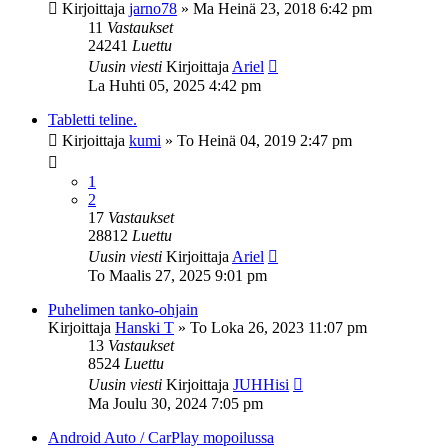
Kirjoittaja
jarno78
»
Ma Heinä 23, 2018 6:42 pm
11
Vastaukset
24241
Luettu
Uusin viesti
Kirjoittaja
Ariel
La Huhti 05, 2025 4:42 pm
Tabletti teline.
Kirjoittaja
kumi
»
To Heinä 04, 2019 2:47 pm
1
2
17
Vastaukset
28812
Luettu
Uusin viesti
Kirjoittaja
Ariel
To Maalis 27, 2025 9:01 pm
Puhelimen tanko-ohjain
Kirjoittaja
Hanski T
»
To Loka 26, 2023 11:07 pm
13
Vastaukset
8524
Luettu
Uusin viesti
Kirjoittaja
JUHHisi
Ma Joulu 30, 2024 7:05 pm
Android Auto / CarPlay mopoilussa