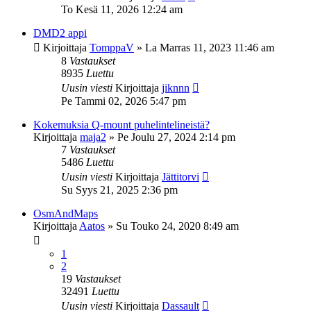
To Kesä 11, 2026 12:24 am
DMD2 appi
Kirjoittaja
TomppaV
»
La Marras 11, 2023 11:46 am
8
Vastaukset
8935
Luettu
Uusin viesti
Kirjoittaja
jiknnn
Pe Tammi 02, 2026 5:47 pm
Kokemuksia Q-mount puhelintelineistä?
Kirjoittaja
maja2
»
Pe Joulu 27, 2024 2:14 pm
7
Vastaukset
5486
Luettu
Uusin viesti
Kirjoittaja
Jättitorvi
Su Syys 21, 2025 2:36 pm
OsmAndMaps
Kirjoittaja
Aatos
»
Su Touko 24, 2020 8:49 am
1
2
19
Vastaukset
32491
Luettu
Uusin viesti
Kirjoittaja
Dassault