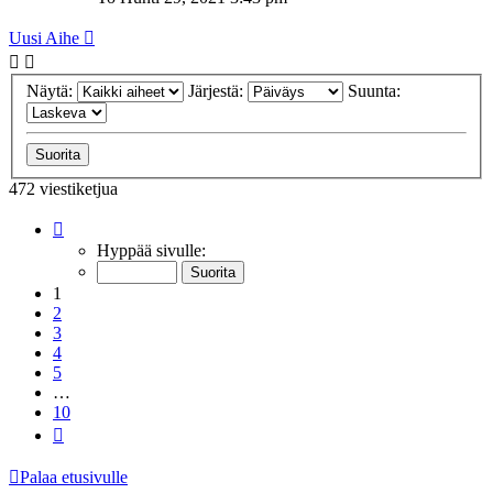
Uusi Aihe
Näytä:
Järjestä:
Suunta:
472 viestiketjua
Sivu
1
/
10
Hyppää sivulle:
1
2
3
4
5
…
10
Seuraava
Palaa etusivulle