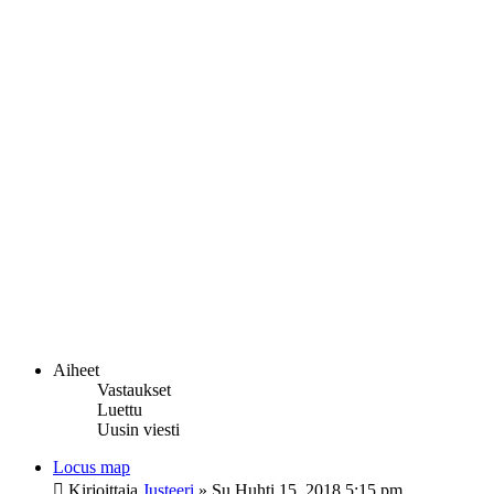
Aiheet
Vastaukset
Luettu
Uusin viesti
Locus map
Kirjoittaja
Justeeri
»
Su Huhti 15, 2018 5:15 pm