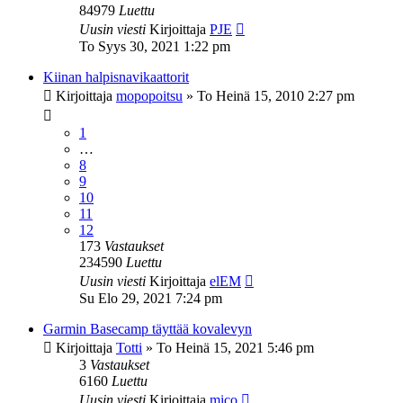
84979
Luettu
Uusin viesti
Kirjoittaja
PJE
To Syys 30, 2021 1:22 pm
Kiinan halpisnavikaattorit
Kirjoittaja
mopopoitsu
»
To Heinä 15, 2010 2:27 pm
1
…
8
9
10
11
12
173
Vastaukset
234590
Luettu
Uusin viesti
Kirjoittaja
elEM
Su Elo 29, 2021 7:24 pm
Garmin Basecamp täyttää kovalevyn
Kirjoittaja
Totti
»
To Heinä 15, 2021 5:46 pm
3
Vastaukset
6160
Luettu
Uusin viesti
Kirjoittaja
mico