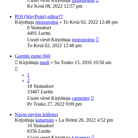
Uusin viesti
Kirjoittaja
mopopoitsu
Ke Kesä 08, 2022 12:57 pm
POI (WayPoint) editor??
Kirjoittaja
mopopoitsu
»
To Kesä 02, 2022 12:48 pm
0
Vastaukset
4491
Luettu
Uusin viesti
Kirjoittaja
mopopoitsu
To Kesä 02, 2022 12:48 pm
Garmin zumo 660
Kirjoittaja
pauli
»
Su Touko 15, 2016 10:50 am
1
2
18
Vastaukset
33407
Luettu
Uusin viesti
Kirjoittaja
carpenter
Pe Touko 27, 2022 9:09 pm
Navin näytön kiillotus
Kirjoittaja
katuensio
»
La Helmi 26, 2022 4:52 pm
10
Vastaukset
8356
Luettu
Uusin viesti
Kirjoittaja
katuensio