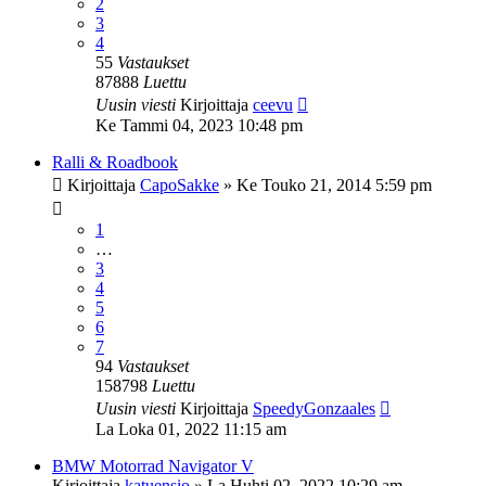
2
3
4
55
Vastaukset
87888
Luettu
Uusin viesti
Kirjoittaja
ceevu
Ke Tammi 04, 2023 10:48 pm
Ralli & Roadbook
Kirjoittaja
CapoSakke
»
Ke Touko 21, 2014 5:59 pm
1
…
3
4
5
6
7
94
Vastaukset
158798
Luettu
Uusin viesti
Kirjoittaja
SpeedyGonzaales
La Loka 01, 2022 11:15 am
BMW Motorrad Navigator V
Kirjoittaja
katuensio
»
La Huhti 02, 2022 10:29 am