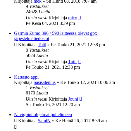
Kirjoittaja
mek
»
Su Huhti 08, 2018 7:07 am
9
Vastaukset
24628
Luettu
Uusin viesti
Kirjoittaja
mico
Pe Kesä 04, 2021 3:39 pm
Garmin Zumo 396 / 590 laitteessa olevat gpx-
järjestelmätiedostot
Kirjoittaja
Totti
»
Pe Touko 21, 2021 12:38 pm
0
Vastaukset
5024
Luettu
Uusin viesti
Kirjoittaja
Totti
Pe Touko 21, 2021 12:38 pm
Kartasto appi
Kirjoittaja
pasisalenius
»
Ke Touko 12, 2021 10:06 am
1
Vastaukset
6170
Luettu
Uusin viesti
Kirjoittaja
Jouni
Su Touko 16, 2021 12:20 am
Navigointiohjelmat puhelimeen
Kirjoittaja
SamiN
»
Ke Heinä 26, 2017 8:39 am