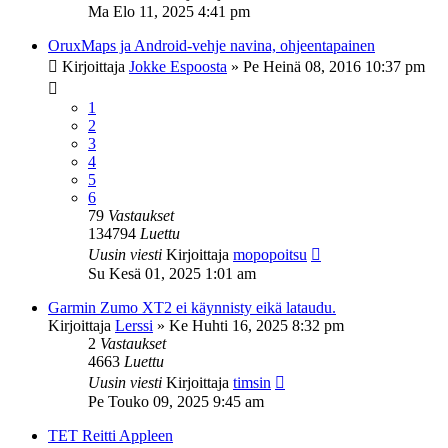
Ma Elo 11, 2025 4:41 pm
OruxMaps ja Android-vehje navina, ohjeentapainen
Kirjoittaja
Jokke Espoosta
»
Pe Heinä 08, 2016 10:37 pm
1
2
3
4
5
6
79
Vastaukset
134794
Luettu
Uusin viesti
Kirjoittaja
mopopoitsu
Su Kesä 01, 2025 1:01 am
Garmin Zumo XT2 ei käynnisty eikä lataudu.
Kirjoittaja
Lerssi
»
Ke Huhti 16, 2025 8:32 pm
2
Vastaukset
4663
Luettu
Uusin viesti
Kirjoittaja
timsin
Pe Touko 09, 2025 9:45 am
TET Reitti Appleen