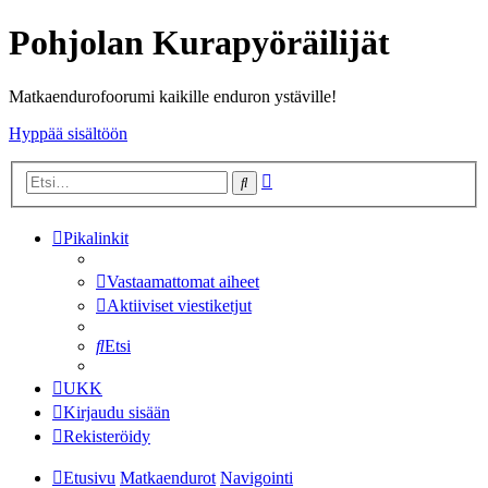
Pohjolan Kurapyöräilijät
Matkaendurofoorumi kaikille enduron ystäville!
Hyppää sisältöön
Tarkennettu
Etsi
haku
Pikalinkit
Vastaamattomat aiheet
Aktiiviset viestiketjut
Etsi
UKK
Kirjaudu sisään
Rekisteröidy
Etusivu
Matkaendurot
Navigointi