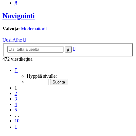
Etsi
Navigointi
Valvoja:
Moderaattorit
Uusi Aihe
Tarkennettu
Etsi
haku
472 viestiketjua
Sivu
1
/
10
Hyppää sivulle:
1
2
3
4
5
…
10
Seuraava