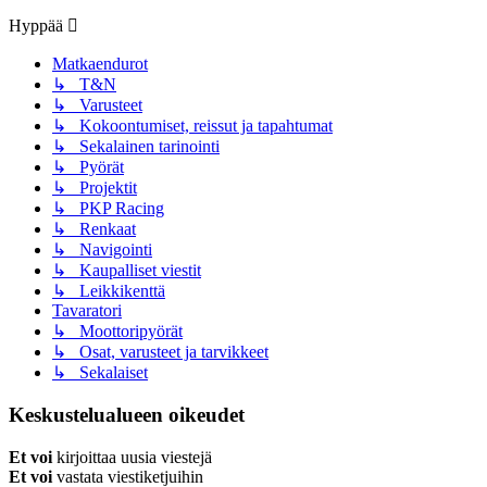
Hyppää
Matkaendurot
↳ T&N
↳ Varusteet
↳ Kokoontumiset, reissut ja tapahtumat
↳ Sekalainen tarinointi
↳ Pyörät
↳ Projektit
↳ PKP Racing
↳ Renkaat
↳ Navigointi
↳ Kaupalliset viestit
↳ Leikkikenttä
Tavaratori
↳ Moottoripyörät
↳ Osat, varusteet ja tarvikkeet
↳ Sekalaiset
Keskustelualueen oikeudet
Et voi
kirjoittaa uusia viestejä
Et voi
vastata viestiketjuihin