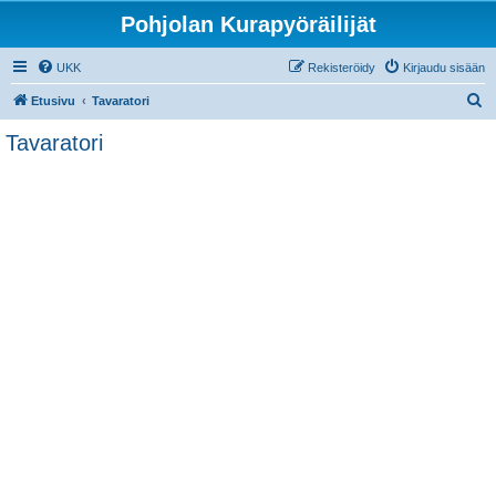
Pohjolan Kurapyöräilijät
UKK
Rekisteröidy
Kirjaudu sisään
E
Etusivu
Tavaratori
t
Tavaratori
s
i