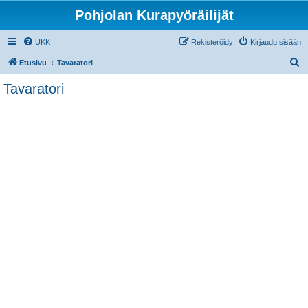
Pohjolan Kurapyöräilijät
UKK
Rekisteröidy
Kirjaudu sisään
E
Etusivu
Tavaratori
t
Tavaratori
s
i