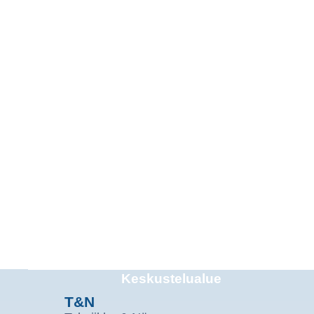
Keskustelualue
T&N