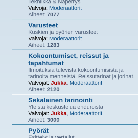
Tekniikka & Näperrys
Valvoja:
Moderaattorit
Aiheet:
7077
Varusteet
Kuskien ja pyörien varusteet
Valvoja:
Moderaattorit
Aiheet:
1283
Kokoontumiset, reissut ja
tapahtumat
Ilmoituksia tulevista kokoontumisista ja
tarinoita menneistä. Reissutarinat ja jorinat.
Valvojat:
Jukka
,
Moderaattorit
Aiheet:
2120
Sekalainen tarinointi
Yleistä keskustelua enduroista
Valvojat:
Jukka
,
Moderaattorit
Aiheet:
3000
Pyörät
Esittelyt ja vertailut