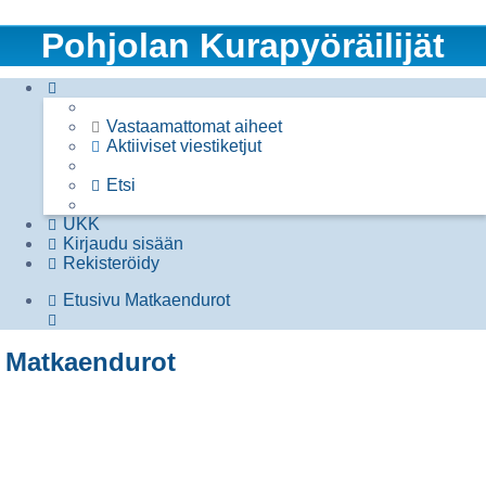
Pohjolan Kurapyöräilijät
Vastaamattomat aiheet
Aktiiviset viestiketjut
Etsi
UKK
Kirjaudu sisään
Rekisteröidy
Etusivu
Matkaendurot
Etsi
Matkaendurot