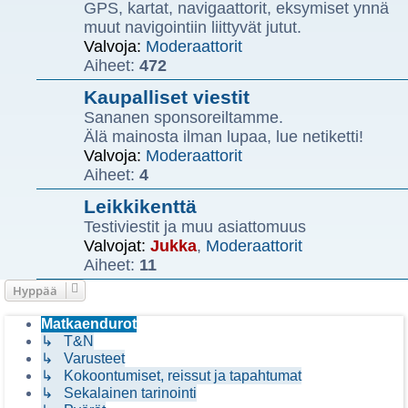
GPS, kartat, navigaattorit, eksymiset ynnä
muut navigointiin liittyvät jutut.
Valvoja:
Moderaattorit
Aiheet:
472
Kaupalliset viestit
Sananen sponsoreiltamme.
Älä mainosta ilman lupaa, lue netiketti!
Valvoja:
Moderaattorit
Aiheet:
4
Leikkikenttä
Testiviestit ja muu asiattomuus
Valvojat:
Jukka
,
Moderaattorit
Aiheet:
11
Hyppää
Matkaendurot
↳ T&N
↳ Varusteet
↳ Kokoontumiset, reissut ja tapahtumat
↳ Sekalainen tarinointi