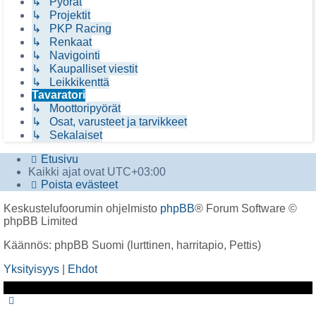
↳ Pyörät
↳ Projektit
↳ PKP Racing
↳ Renkaat
↳ Navigointi
↳ Kaupalliset viestit
↳ Leikkikenttä
Tavaratori
↳ Moottoripyörät
↳ Osat, varusteet ja tarvikkeet
↳ Sekalaiset
Etusivu
Kaikki ajat ovat
UTC+03:00
Poista evästeet
Keskustelufoorumin ohjelmisto
phpBB
® Forum Software ©
phpBB Limited
Käännös: phpBB Suomi (lurttinen, harritapio, Pettis)
Yksityisyys
|
Ehdot