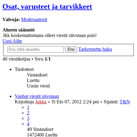
Osat, varusteet ja tarvikkeet
Valvoja:
Moderaattorit
Alueen säännöt
3kk koskemattomana olleet viestit siivotaan pois!
Uusi Aihe
Tarkennettu haku
Etsi
40 viestiketjua • Sivu
1
/
1
Tiedotteet
Vastaukset
Luettu
Uusin viesti
Vanhat viestit siivotaan
Kirjoittaja
Jukka
»
Ti Elo 07, 2012 2:24 pm
» Sijainti:
T&N
1
2
3
4
49
Vastaukset
1472400
Luettu