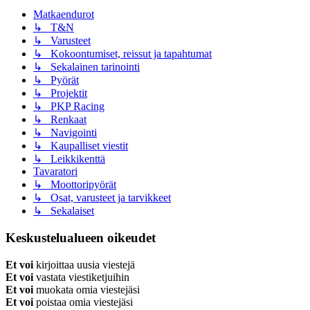
Matkaendurot
↳ T&N
↳ Varusteet
↳ Kokoontumiset, reissut ja tapahtumat
↳ Sekalainen tarinointi
↳ Pyörät
↳ Projektit
↳ PKP Racing
↳ Renkaat
↳ Navigointi
↳ Kaupalliset viestit
↳ Leikkikenttä
Tavaratori
↳ Moottoripyörät
↳ Osat, varusteet ja tarvikkeet
↳ Sekalaiset
Keskustelualueen oikeudet
Et voi
kirjoittaa uusia viestejä
Et voi
vastata viestiketjuihin
Et voi
muokata omia viestejäsi
Et voi
poistaa omia viestejäsi