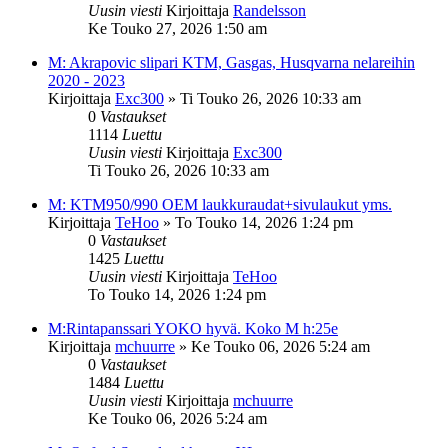
Uusin viesti
Kirjoittaja
Randelsson
Ke Touko 27, 2026 1:50 am
M: Akrapovic slipari KTM, Gasgas, Husqvarna nelareihin
2020 - 2023
Kirjoittaja
Exc300
»
Ti Touko 26, 2026 10:33 am
0
Vastaukset
1114
Luettu
Uusin viesti
Kirjoittaja
Exc300
Ti Touko 26, 2026 10:33 am
M: KTM950/990 OEM laukkuraudat+sivulaukut yms.
Kirjoittaja
TeHoo
»
To Touko 14, 2026 1:24 pm
0
Vastaukset
1425
Luettu
Uusin viesti
Kirjoittaja
TeHoo
To Touko 14, 2026 1:24 pm
M:Rintapanssari YOKO hyvä. Koko M h:25e
Kirjoittaja
mchuurre
»
Ke Touko 06, 2026 5:24 am
0
Vastaukset
1484
Luettu
Uusin viesti
Kirjoittaja
mchuurre
Ke Touko 06, 2026 5:24 am