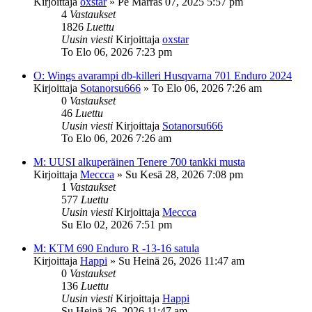
Kirjoittaja
oxstar
»
Pe Marras 07, 2025 5:57 pm
4
Vastaukset
1826
Luettu
Uusin viesti
Kirjoittaja
oxstar
To Elo 06, 2026 7:23 pm
O: Wings avarampi db-killeri Husqvarna 701 Enduro 2024
Kirjoittaja
Sotanorsu666
»
To Elo 06, 2026 7:26 am
0
Vastaukset
46
Luettu
Uusin viesti
Kirjoittaja
Sotanorsu666
To Elo 06, 2026 7:26 am
M: UUSI alkuperäinen Tenere 700 tankki musta
Kirjoittaja
Meccca
»
Su Kesä 28, 2026 7:08 pm
1
Vastaukset
577
Luettu
Uusin viesti
Kirjoittaja
Meccca
Su Elo 02, 2026 7:51 pm
M: KTM 690 Enduro R -13-16 satula
Kirjoittaja
Happi
»
Su Heinä 26, 2026 11:47 am
0
Vastaukset
136
Luettu
Uusin viesti
Kirjoittaja
Happi
Su Heinä 26, 2026 11:47 am