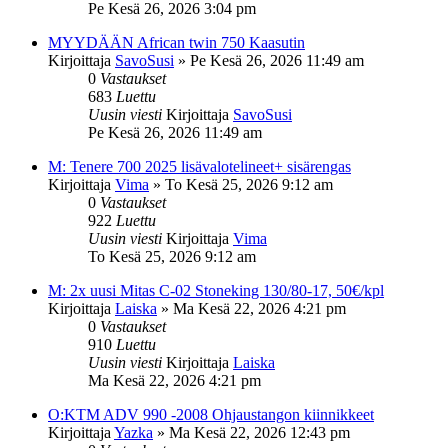
Pe Kesä 26, 2026 3:04 pm
MYYDÄÄN African twin 750 Kaasutin
Kirjoittaja
SavoSusi
»
Pe Kesä 26, 2026 11:49 am
0
Vastaukset
683
Luettu
Uusin viesti
Kirjoittaja
SavoSusi
Pe Kesä 26, 2026 11:49 am
M: Tenere 700 2025 lisävalotelineet+ sisärengas
Kirjoittaja
Vima
»
To Kesä 25, 2026 9:12 am
0
Vastaukset
922
Luettu
Uusin viesti
Kirjoittaja
Vima
To Kesä 25, 2026 9:12 am
M: 2x uusi Mitas C-02 Stoneking 130/80-17, 50€/kpl
Kirjoittaja
Laiska
»
Ma Kesä 22, 2026 4:21 pm
0
Vastaukset
910
Luettu
Uusin viesti
Kirjoittaja
Laiska
Ma Kesä 22, 2026 4:21 pm
O:KTM ADV 990 -2008 Ohjaustangon kiinnikkeet
Kirjoittaja
Yazka
»
Ma Kesä 22, 2026 12:43 pm