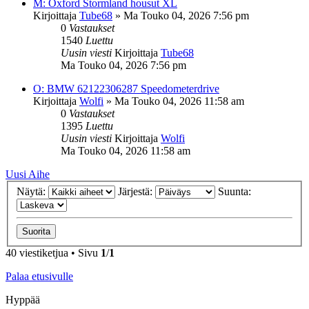
M: Oxford Stormland housut XL
Kirjoittaja
Tube68
»
Ma Touko 04, 2026 7:56 pm
0
Vastaukset
1540
Luettu
Uusin viesti
Kirjoittaja
Tube68
Ma Touko 04, 2026 7:56 pm
O: BMW 62122306287 Speedometerdrive
Kirjoittaja
Wolfi
»
Ma Touko 04, 2026 11:58 am
0
Vastaukset
1395
Luettu
Uusin viesti
Kirjoittaja
Wolfi
Ma Touko 04, 2026 11:58 am
Uusi Aihe
Näytä:
Järjestä:
Suunta:
40 viestiketjua • Sivu
1
/
1
Palaa etusivulle
Hyppää