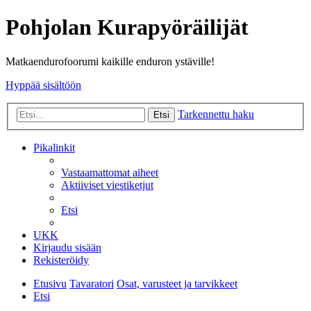
Pohjolan Kurapyöräilijät
Matkaendurofoorumi kaikille enduron ystäville!
Hyppää sisältöön
Tarkennettu haku
Etsi
Pikalinkit
Vastaamattomat aiheet
Aktiiviset viestiketjut
Etsi
UKK
Kirjaudu sisään
Rekisteröidy
Etusivu
Tavaratori
Osat, varusteet ja tarvikkeet
Etsi