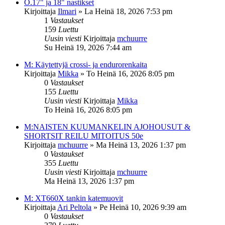
O.17" ja 18" nastikset
Kirjoittaja
Ilmari
»
La Heinä 18, 2026 7:53 pm
1
Vastaukset
159
Luettu
Uusin viesti
Kirjoittaja
mchuurre
Su Heinä 19, 2026 7:44 am
M: Käytettyjä crossi- ja endurorenkaita
Kirjoittaja
Mikka
»
To Heinä 16, 2026 8:05 pm
0
Vastaukset
155
Luettu
Uusin viesti
Kirjoittaja
Mikka
To Heinä 16, 2026 8:05 pm
M:NAISTEN KUUMANKELIN AJOHOUSUT &
SHORTSIT REILU MITOITUS 50e
Kirjoittaja
mchuurre
»
Ma Heinä 13, 2026 1:37 pm
0
Vastaukset
355
Luettu
Uusin viesti
Kirjoittaja
mchuurre
Ma Heinä 13, 2026 1:37 pm
M: XT660X tankin katemuovit
Kirjoittaja
Ari Peltola
»
Pe Heinä 10, 2026 9:39 am
0
Vastaukset