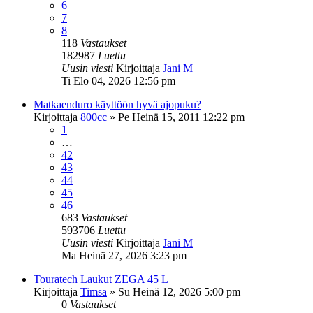
6
7
8
118
Vastaukset
182987
Luettu
Uusin viesti
Kirjoittaja
Jani M
Ti Elo 04, 2026 12:56 pm
Matkaenduro käyttöön hyvä ajopuku?
Kirjoittaja
800cc
»
Pe Heinä 15, 2011 12:22 pm
1
…
42
43
44
45
46
683
Vastaukset
593706
Luettu
Uusin viesti
Kirjoittaja
Jani M
Ma Heinä 27, 2026 3:23 pm
Touratech Laukut ZEGA 45 L
Kirjoittaja
Timsa
»
Su Heinä 12, 2026 5:00 pm
0
Vastaukset