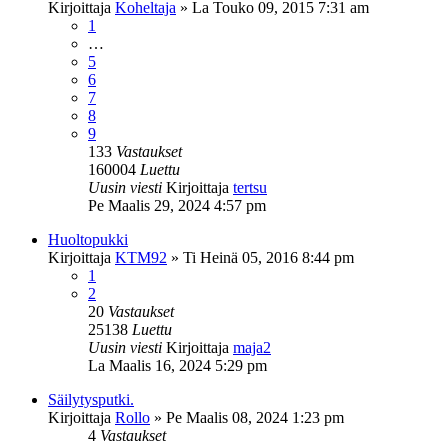
Kirjoittaja
Koheltaja
»
La Touko 09, 2015 7:31 am
1
…
5
6
7
8
9
133
Vastaukset
160004
Luettu
Uusin viesti
Kirjoittaja
tertsu
Pe Maalis 29, 2024 4:57 pm
Huoltopukki
Kirjoittaja
KTM92
»
Ti Heinä 05, 2016 8:44 pm
1
2
20
Vastaukset
25138
Luettu
Uusin viesti
Kirjoittaja
maja2
La Maalis 16, 2024 5:29 pm
Säilytysputki.
Kirjoittaja
Rollo
»
Pe Maalis 08, 2024 1:23 pm
4
Vastaukset