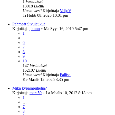
1
Vastaukset
13018
Luettu
Uusin viesti
Kirjoittaja
VeijoV
Ti Huhti 08, 2025 10:01 pm
Pehmeät Sivulaukut
Kirjoittaja
jiknnn
»
Ma Syys 16, 2019 5:47 pm
1
…
6
7
8
9
10
147
Vastaukset
152107
Luettu
Uusin viesti
Kirjoittaja
Pallisti
Ke Maalis 12, 2025 3:35 pm
Mikä kypäräpuhelin?
Kirjoittaja
mara50
»
La Maalis 10, 2012 8:18 pm
1
…
7
8