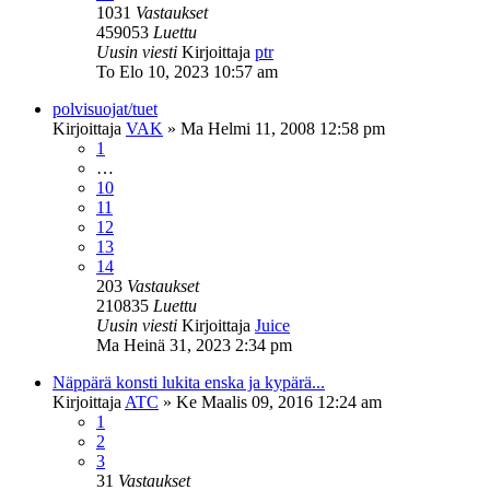
1031
Vastaukset
459053
Luettu
Uusin viesti
Kirjoittaja
ptr
To Elo 10, 2023 10:57 am
polvisuojat/tuet
Kirjoittaja
VAK
»
Ma Helmi 11, 2008 12:58 pm
1
…
10
11
12
13
14
203
Vastaukset
210835
Luettu
Uusin viesti
Kirjoittaja
Juice
Ma Heinä 31, 2023 2:34 pm
Näppärä konsti lukita enska ja kypärä...
Kirjoittaja
ATC
»
Ke Maalis 09, 2016 12:24 am
1
2
3
31
Vastaukset