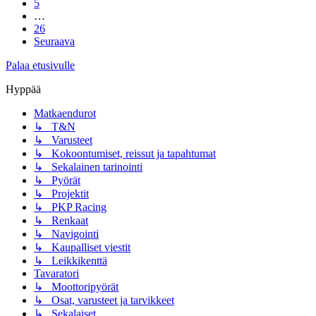
5
…
26
Seuraava
Palaa etusivulle
Hyppää
Matkaendurot
↳ T&N
↳ Varusteet
↳ Kokoontumiset, reissut ja tapahtumat
↳ Sekalainen tarinointi
↳ Pyörät
↳ Projektit
↳ PKP Racing
↳ Renkaat
↳ Navigointi
↳ Kaupalliset viestit
↳ Leikkikenttä
Tavaratori
↳ Moottoripyörät
↳ Osat, varusteet ja tarvikkeet
↳ Sekalaiset