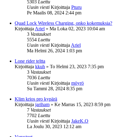
5303
Luettu
Uusin viesti
Kirjoittaja
Pturu
Pe Maalis 08, 2024 2:44 pm
Quad Lock Wireless Charging, onko kokemuksia?
Kirjoittaja
Ariel
»
Ma Loka 02, 2023 10:04 am
3
Vastaukset
5554
Luettu
Uusin viesti
Kirjoittaja
Ariel
Ma Helmi 26, 2024 1:03 pm
Lone rider teltta
Kirjoittaja
kkuh
»
To Helmi 23, 2023 7:35 pm
3
Vastaukset
7036
Luettu
Uusin viesti
Kirjoittaja
möyrö
Su Tammi 28, 2024 8:35 pm
Klim krios pro kypärä
Kirjoittaja
jariham
»
Ke Marras 15, 2023 8:59 pm
7
Vastaukset
7702
Luettu
Uusin viesti
Kirjoittaja
JakeK.O
La Joulu 30, 2023 12:12 am
Varusteet