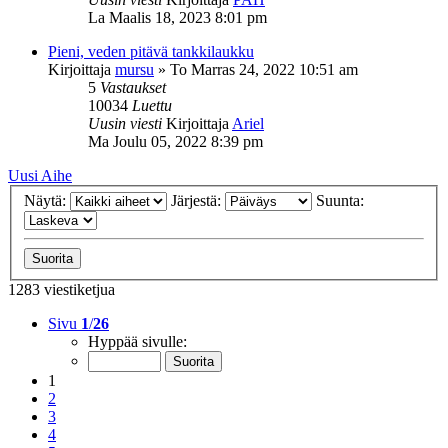
La Maalis 18, 2023 8:01 pm
Pieni, veden pitävä tankkilaukku
Kirjoittaja
mursu
»
To Marras 24, 2022 10:51 am
5
Vastaukset
10034
Luettu
Uusin viesti
Kirjoittaja
Ariel
Ma Joulu 05, 2022 8:39 pm
Uusi Aihe
Näytä:
Järjestä:
Suunta:
1283 viestiketjua
Sivu
1
/
26
Hyppää sivulle:
1
2
3
4