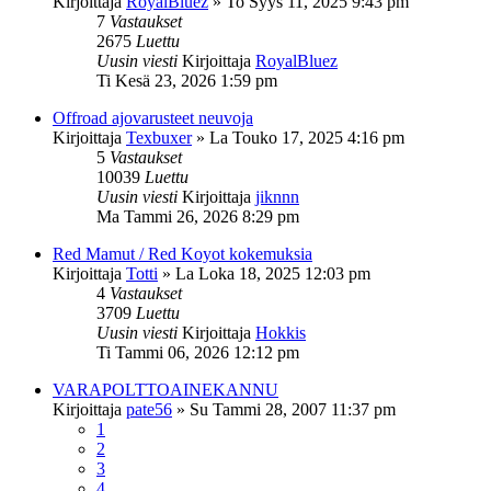
Kirjoittaja
RoyalBluez
»
To Syys 11, 2025 9:43 pm
7
Vastaukset
2675
Luettu
Uusin viesti
Kirjoittaja
RoyalBluez
Ti Kesä 23, 2026 1:59 pm
Offroad ajovarusteet neuvoja
Kirjoittaja
Texbuxer
»
La Touko 17, 2025 4:16 pm
5
Vastaukset
10039
Luettu
Uusin viesti
Kirjoittaja
jiknnn
Ma Tammi 26, 2026 8:29 pm
Red Mamut / Red Koyot kokemuksia
Kirjoittaja
Totti
»
La Loka 18, 2025 12:03 pm
4
Vastaukset
3709
Luettu
Uusin viesti
Kirjoittaja
Hokkis
Ti Tammi 06, 2026 12:12 pm
VARAPOLTTOAINEKANNU
Kirjoittaja
pate56
»
Su Tammi 28, 2007 11:37 pm
1
2
3
4