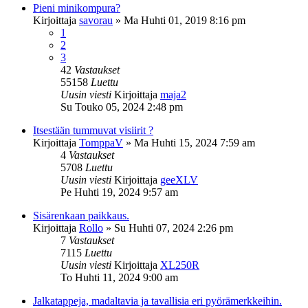
Pieni minikompura?
Kirjoittaja
savorau
»
Ma Huhti 01, 2019 8:16 pm
1
2
3
42
Vastaukset
55158
Luettu
Uusin viesti
Kirjoittaja
maja2
Su Touko 05, 2024 2:48 pm
Itsestään tummuvat visiirit ?
Kirjoittaja
TomppaV
»
Ma Huhti 15, 2024 7:59 am
4
Vastaukset
5708
Luettu
Uusin viesti
Kirjoittaja
geeXLV
Pe Huhti 19, 2024 9:57 am
Sisärenkaan paikkaus.
Kirjoittaja
Rollo
»
Su Huhti 07, 2024 2:26 pm
7
Vastaukset
7115
Luettu
Uusin viesti
Kirjoittaja
XL250R
To Huhti 11, 2024 9:00 am
Jalkatappeja, madaltavia ja tavallisia eri pyörämerkkeihin.