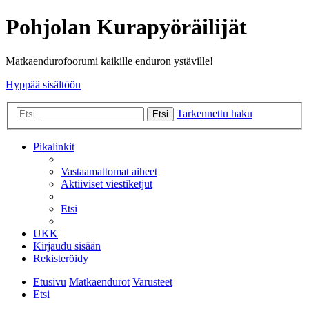
Pohjolan Kurapyöräilijät
Matkaendurofoorumi kaikille enduron ystäville!
Hyppää sisältöön
Tarkennettu haku
Etsi
Pikalinkit
Vastaamattomat aiheet
Aktiiviset viestiketjut
Etsi
UKK
Kirjaudu sisään
Rekisteröidy
Etusivu
Matkaendurot
Varusteet
Etsi