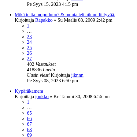
Pe Syys 15, 2023 4:15 pm
Mikä teltta mopoiluun? & muuta telttailuun liittyvää.
Kirjoittaja
Rapakko
»
Su Maalis 08, 2009 2:42 pm
1
…
23
24
25
26
27
402
Vastaukset
418836
Luettu
Uusin viesti
Kirjoittaja
jiknnn
Pe Syys 08, 2023 6:50 pm
Kypäräkamera
Kirjoittaja
jonkko
»
Ke Tammi 30, 2008 6:56 pm
1
…
65
66
67
68
69