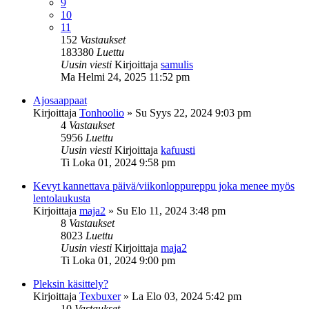
9
10
11
152
Vastaukset
183380
Luettu
Uusin viesti
Kirjoittaja
samulis
Ma Helmi 24, 2025 11:52 pm
Ajosaappaat
Kirjoittaja
Tonhoolio
»
Su Syys 22, 2024 9:03 pm
4
Vastaukset
5956
Luettu
Uusin viesti
Kirjoittaja
kafuusti
Ti Loka 01, 2024 9:58 pm
Kevyt kannettava päivä/viikonloppureppu joka menee myös
lentolaukusta
Kirjoittaja
maja2
»
Su Elo 11, 2024 3:48 pm
8
Vastaukset
8023
Luettu
Uusin viesti
Kirjoittaja
maja2
Ti Loka 01, 2024 9:00 pm
Pleksin käsittely?
Kirjoittaja
Texbuxer
»
La Elo 03, 2024 5:42 pm
10
Vastaukset