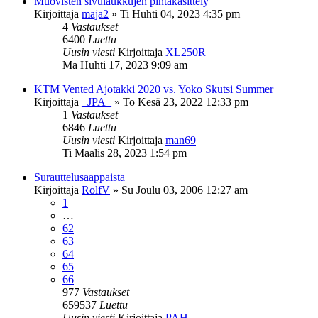
Muovisten sivulaukkujen pintakäsittely
Kirjoittaja
maja2
»
Ti Huhti 04, 2023 4:35 pm
4
Vastaukset
6400
Luettu
Uusin viesti
Kirjoittaja
XL250R
Ma Huhti 17, 2023 9:09 am
KTM Vented Ajotakki 2020 vs. Yoko Skutsi Summer
Kirjoittaja
_JPA_
»
To Kesä 23, 2022 12:33 pm
1
Vastaukset
6846
Luettu
Uusin viesti
Kirjoittaja
man69
Ti Maalis 28, 2023 1:54 pm
Surauttelusaappaista
Kirjoittaja
RolfV
»
Su Joulu 03, 2006 12:27 am
1
…
62
63
64
65
66
977
Vastaukset
659537
Luettu
Uusin viesti
Kirjoittaja
PAH