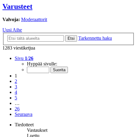
Varusteet
Valvoja:
Moderaattorit
Uusi Aihe
Tarkennettu haku
Etsi
1283 viestiketjua
Sivu
1
/
26
Hyppää sivulle:
1
2
3
4
5
…
26
Seuraava
Tiedotteet
Vastaukset
Luettu