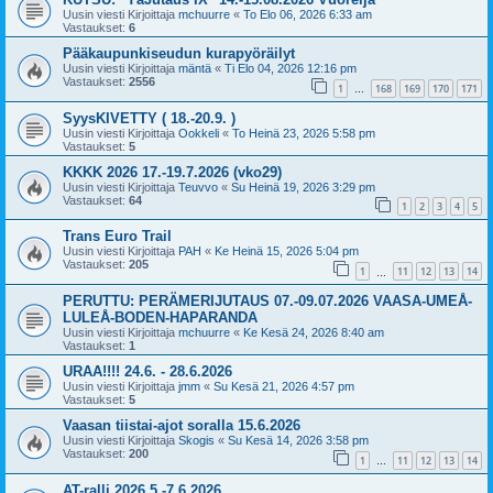
Uusin viesti Kirjoittaja
mchuurre
«
To Elo 06, 2026 6:33 am
Vastaukset:
6
Pääkaupunkiseudun kurapyöräilyt
Uusin viesti Kirjoittaja
mäntä
«
Ti Elo 04, 2026 12:16 pm
Vastaukset:
2556
1
168
169
170
171
…
SyysKIVETTY ( 18.-20.9. )
Uusin viesti Kirjoittaja
Ookkeli
«
To Heinä 23, 2026 5:58 pm
Vastaukset:
5
KKKK 2026 17.-19.7.2026 (vko29)
Uusin viesti Kirjoittaja
Teuvvo
«
Su Heinä 19, 2026 3:29 pm
Vastaukset:
64
1
2
3
4
5
Trans Euro Trail
Uusin viesti Kirjoittaja
PAH
«
Ke Heinä 15, 2026 5:04 pm
Vastaukset:
205
1
11
12
13
14
…
PERUTTU: PERÄMERIJUTAUS 07.-09.07.2026 VAASA-UMEÅ-
LULEÅ-BODEN-HAPARANDA
Uusin viesti Kirjoittaja
mchuurre
«
Ke Kesä 24, 2026 8:40 am
Vastaukset:
1
URAA!!!! 24.6. - 28.6.2026
Uusin viesti Kirjoittaja
jmm
«
Su Kesä 21, 2026 4:57 pm
Vastaukset:
5
Vaasan tiistai-ajot soralla 15.6.2026
Uusin viesti Kirjoittaja
Skogis
«
Su Kesä 14, 2026 3:58 pm
Vastaukset:
200
1
11
12
13
14
…
AT-ralli 2026 5.-7.6.2026