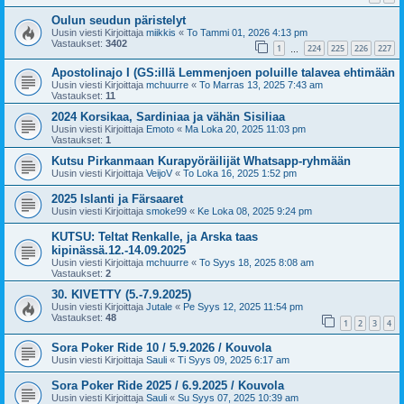
Oulun seudun päristelyt
Uusin viesti Kirjoittaja
miikkis
«
To Tammi 01, 2026 4:13 pm
Vastaukset:
3402
1
224
225
226
227
…
Apostolinajo I (GS:illä Lemmenjoen poluille talavea ehtimään
Uusin viesti Kirjoittaja
mchuurre
«
To Marras 13, 2025 7:43 am
Vastaukset:
11
2024 Korsikaa, Sardiniaa ja vähän Sisiliaa
Uusin viesti Kirjoittaja
Emoto
«
Ma Loka 20, 2025 11:03 pm
Vastaukset:
1
Kutsu Pirkanmaan Kurapyöräilijät Whatsapp-ryhmään
Uusin viesti Kirjoittaja
VeijoV
«
To Loka 16, 2025 1:52 pm
2025 Islanti ja Färsaaret
Uusin viesti Kirjoittaja
smoke99
«
Ke Loka 08, 2025 9:24 pm
KUTSU: Teltat Renkalle, ja Arska taas
kipinässä.12.-14.09.2025
Uusin viesti Kirjoittaja
mchuurre
«
To Syys 18, 2025 8:08 am
Vastaukset:
2
30. KIVETTY (5.-7.9.2025)
Uusin viesti Kirjoittaja
Jutale
«
Pe Syys 12, 2025 11:54 pm
Vastaukset:
48
1
2
3
4
Sora Poker Ride 10 / 5.9.2026 / Kouvola
Uusin viesti Kirjoittaja
Sauli
«
Ti Syys 09, 2025 6:17 am
Sora Poker Ride 2025 / 6.9.2025 / Kouvola
Uusin viesti Kirjoittaja
Sauli
«
Su Syys 07, 2025 10:39 am