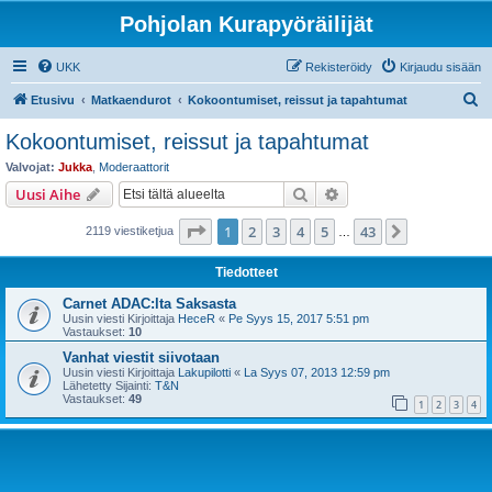
Pohjolan Kurapyöräilijät
UKK
Rekisteröidy
Kirjaudu sisään
E
Etusivu
Matkaendurot
Kokoontumiset, reissut ja tapahtumat
t
Kokoontumiset, reissut ja tapahtumat
s
Valvojat:
Jukka
,
Moderaattorit
i
Etsi
Tarkennettu haku
Uusi Aihe
Sivu
1
/
43
1
2
3
4
5
43
Seuraava
2119 viestiketjua
…
Tiedotteet
Carnet ADAC:lta Saksasta
Uusin viesti Kirjoittaja
HeceR
«
Pe Syys 15, 2017 5:51 pm
Vastaukset:
10
Vanhat viestit siivotaan
Uusin viesti Kirjoittaja
Lakupilotti
«
La Syys 07, 2013 12:59 pm
Lähetetty Sijainti:
T&N
Vastaukset:
49
1
2
3
4