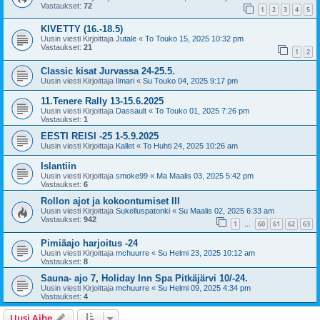
Vastaukset:
72
1
2
3
4
5
KIVETTY (16.-18.5)
Uusin viesti Kirjoittaja
Jutale
«
To Touko 15, 2025 10:32 pm
Vastaukset:
21
1
2
Classic kisat Jurvassa 24-25.5.
Uusin viesti Kirjoittaja
Ilmari
«
Su Touko 04, 2025 9:17 pm
11.Tenere Rally 13-15.6.2025
Uusin viesti Kirjoittaja
Dassault
«
To Touko 01, 2025 7:26 pm
Vastaukset:
1
EESTI REISI -25 1-5.9.2025
Uusin viesti Kirjoittaja
Kallet
«
To Huhti 24, 2025 10:26 am
Islantiin
Uusin viesti Kirjoittaja
smoke99
«
Ma Maalis 03, 2025 5:42 pm
Vastaukset:
6
Rollon ajot ja kokoontumiset III
Uusin viesti Kirjoittaja
Sukelluspatonki
«
Su Maalis 02, 2025 6:33 am
Vastaukset:
942
1
60
61
62
63
…
Pimiäajo harjoitus -24
Uusin viesti Kirjoittaja
mchuurre
«
Su Helmi 23, 2025 10:12 am
Vastaukset:
8
Sauna- ajo 7, Holiday Inn Spa Pitkäjärvi 10/-24.
Uusin viesti Kirjoittaja
mchuurre
«
Su Helmi 09, 2025 4:34 pm
Vastaukset:
4
Uusi Aihe