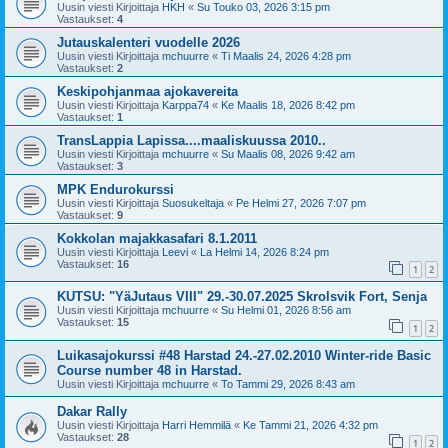
Uusin viesti Kirjoittaja
HKH
«
Su Touko 03, 2026 3:15 pm
Vastaukset:
4
Jutauskalenteri vuodelle 2026
Uusin viesti Kirjoittaja
mchuurre
«
Ti Maalis 24, 2026 4:28 pm
Vastaukset:
2
Keskipohjanmaa ajokavereita
Uusin viesti Kirjoittaja
Karppa74
«
Ke Maalis 18, 2026 8:42 pm
Vastaukset:
1
TransLappia Lapissa....maaliskuussa 2010..
Uusin viesti Kirjoittaja
mchuurre
«
Su Maalis 08, 2026 9:42 am
Vastaukset:
3
MPK Endurokurssi
Uusin viesti Kirjoittaja
Suosukeltaja
«
Pe Helmi 27, 2026 7:07 pm
Vastaukset:
9
Kokkolan majakkasafari 8.1.2011
Uusin viesti Kirjoittaja
Leevi
«
La Helmi 14, 2026 8:24 pm
Vastaukset:
16
1
2
KUTSU: "YäJutaus VIII" 29.-30.07.2025 Skrolsvik Fort, Senja
Uusin viesti Kirjoittaja
mchuurre
«
Su Helmi 01, 2026 8:56 am
Vastaukset:
15
1
2
Luikasajokurssi #48 Harstad 24.-27.02.2010 Winter-ride Basic
Course number 48 in Harstad.
Uusin viesti Kirjoittaja
mchuurre
«
To Tammi 29, 2026 8:43 am
Dakar Rally
Uusin viesti Kirjoittaja
Harri Hemmilä
«
Ke Tammi 21, 2026 4:32 pm
Vastaukset:
28
1
2