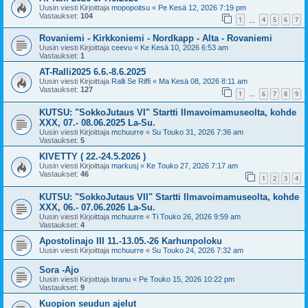
Uusin viesti Kirjoittaja
mopopoitsu
«
Pe Kesä 12, 2026 7:19 pm
Vastaukset:
104
1
4
5
6
7
…
Rovaniemi - Kirkkoniemi - Nordkapp - Alta - Rovaniemi
Uusin viesti Kirjoittaja
ceevu
«
Ke Kesä 10, 2026 6:53 am
Vastaukset:
1
AT-Ralli2025 6.6.-8.6.2025
Uusin viesti Kirjoittaja
Ralli Se Riffi
«
Ma Kesä 08, 2026 8:11 am
Vastaukset:
127
1
6
7
8
9
…
KUTSU: "SokkoJutaus VI" Startti Ilmavoimamuseolta, kohde
XXX, 07.- 08.06.2025 La-Su.
Uusin viesti Kirjoittaja
mchuurre
«
Su Touko 31, 2026 7:36 am
Vastaukset:
5
KIVETTY ( 22.-24.5.2026 )
Uusin viesti Kirjoittaja
markusj
«
Ke Touko 27, 2026 7:17 am
Vastaukset:
46
1
2
3
4
KUTSU: "SokkoJutaus VII" Startti Ilmavoimamuseolta, kohde
XXX, 06.- 07.06.2026 La-Su.
Uusin viesti Kirjoittaja
mchuurre
«
Ti Touko 26, 2026 9:59 am
Vastaukset:
4
Apostolinajo III 11.-13.05.-26 Karhunpoloku
Uusin viesti Kirjoittaja
mchuurre
«
Su Touko 24, 2026 7:32 am
Sora -Ajo
Uusin viesti Kirjoittaja
branu
«
Pe Touko 15, 2026 10:22 pm
Vastaukset:
9
Kuopion seudun ajelut