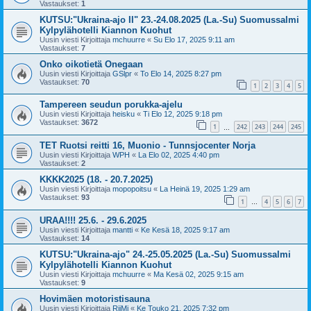
Vastaukset:
1
KUTSU:"Ukraina-ajo II" 23.-24.08.2025 (La.-Su) Suomussalmi
Kylpylähotelli Kiannon Kuohut
Uusin viesti Kirjoittaja
mchuurre
«
Su Elo 17, 2025 9:11 am
Vastaukset:
7
Onko oikotietä Onegaan
Uusin viesti Kirjoittaja
GSlpr
«
To Elo 14, 2025 8:27 pm
Vastaukset:
70
1
2
3
4
5
Tampereen seudun porukka-ajelu
Uusin viesti Kirjoittaja
heisku
«
Ti Elo 12, 2025 9:18 pm
Vastaukset:
3672
1
242
243
244
245
…
TET Ruotsi reitti 16, Muonio - Tunnsjocenter Norja
Uusin viesti Kirjoittaja
WPH
«
La Elo 02, 2025 4:40 pm
Vastaukset:
2
KKKK2025 (18. - 20.7.2025)
Uusin viesti Kirjoittaja
mopopoitsu
«
La Heinä 19, 2025 1:29 am
Vastaukset:
93
1
4
5
6
7
…
URAA!!!! 25.6. - 29.6.2025
Uusin viesti Kirjoittaja
mantti
«
Ke Kesä 18, 2025 9:17 am
Vastaukset:
14
KUTSU:"Ukraina-ajo" 24.-25.05.2025 (La.-Su) Suomussalmi
Kylpylähotelli Kiannon Kuohut
Uusin viesti Kirjoittaja
mchuurre
«
Ma Kesä 02, 2025 9:15 am
Vastaukset:
9
Hovimäen motoristisauna
Uusin viesti Kirjoittaja
RiiMi
«
Ke Touko 21, 2025 7:32 pm