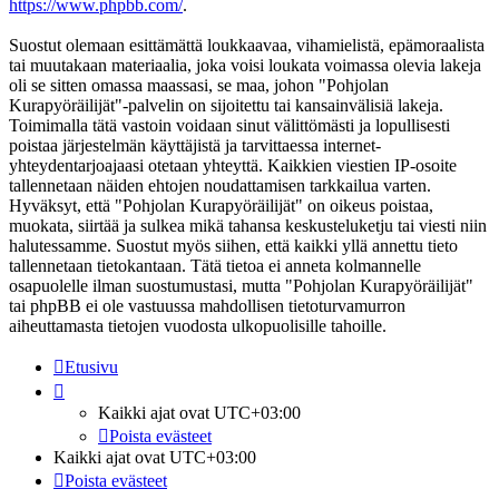
https://www.phpbb.com/
.
Suostut olemaan esittämättä loukkaavaa, vihamielistä, epämoraalista
tai muutakaan materiaalia, joka voisi loukata voimassa olevia lakeja
oli se sitten omassa maassasi, se maa, johon "Pohjolan
Kurapyöräilijät"-palvelin on sijoitettu tai kansainvälisiä lakeja.
Toimimalla tätä vastoin voidaan sinut välittömästi ja lopullisesti
poistaa järjestelmän käyttäjistä ja tarvittaessa internet-
yhteydentarjoajaasi otetaan yhteyttä. Kaikkien viestien IP-osoite
tallennetaan näiden ehtojen noudattamisen tarkkailua varten.
Hyväksyt, että "Pohjolan Kurapyöräilijät" on oikeus poistaa,
muokata, siirtää ja sulkea mikä tahansa keskusteluketju tai viesti niin
halutessamme. Suostut myös siihen, että kaikki yllä annettu tieto
tallennetaan tietokantaan. Tätä tietoa ei anneta kolmannelle
osapuolelle ilman suostumustasi, mutta "Pohjolan Kurapyöräilijät"
tai phpBB ei ole vastuussa mahdollisen tietoturvamurron
aiheuttamasta tietojen vuodosta ulkopuolisille tahoille.
Etusivu
Kaikki ajat ovat
UTC+03:00
Poista evästeet
Kaikki ajat ovat
UTC+03:00
Poista evästeet