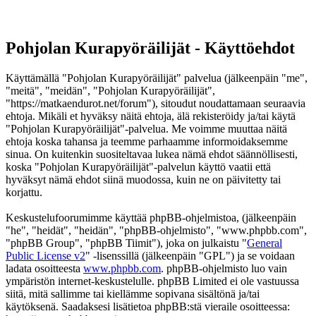
Pohjolan Kurapyöräilijät - Käyttöehdot
Käyttämällä "Pohjolan Kurapyöräilijät" palvelua (jälkeenpäin "me",
"meitä", "meidän", "Pohjolan Kurapyöräilijät",
"https://matkaendurot.net/forum"), sitoudut noudattamaan seuraavia
ehtoja. Mikäli et hyväksy näitä ehtoja, älä rekisteröidy ja/tai käytä
"Pohjolan Kurapyöräilijät"-palvelua. Me voimme muuttaa näitä
ehtoja koska tahansa ja teemme parhaamme informoidaksemme
sinua. On kuitenkin suositeltavaa lukea nämä ehdot säännöllisesti,
koska "Pohjolan Kurapyöräilijät"-palvelun käyttö vaatii että
hyväksyt nämä ehdot siinä muodossa, kuin ne on päivitetty tai
korjattu.
Keskustelufoorumimme käyttää phpBB-ohjelmistoa, (jälkeenpäin
"he", "heidät", "heidän", "phpBB-ohjelmisto", "www.phpbb.com",
"phpBB Group", "phpBB Tiimit"), joka on julkaistu "
General
Public License v2
" -lisenssillä (jälkeenpäin "GPL") ja se voidaan
ladata osoitteesta
www.phpbb.com
. phpBB-ohjelmisto luo vain
ympäristön internet-keskustelulle. phpBB Limited ei ole vastuussa
siitä, mitä sallimme tai kiellämme sopivana sisältönä ja/tai
käytöksenä. Saadaksesi lisätietoa phpBB:stä vieraile osoitteessa: