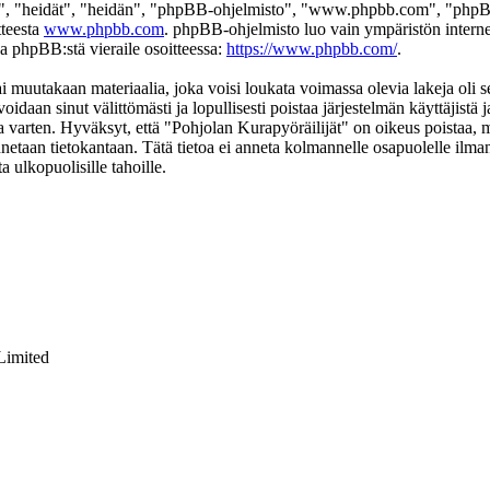
", "heidät", "heidän", "phpBB-ohjelmisto", "www.phpbb.com", "phpBB
tteesta
www.phpbb.com
. phpBB-ohjelmisto luo vain ympäristön interne
oa phpBB:stä vieraile osoitteessa:
https://www.phpbb.com/
.
i muutakaan materiaalia, joka voisi loukata voimassa olevia lakeja oli 
voidaan sinut välittömästi ja lopullisesti poistaa järjestelmän käyttäjistä
 varten. Hyväksyt, että "Pohjolan Kurapyöräilijät" on oikeus poistaa, mu
ennetaan tietokantaan. Tätä tietoa ei anneta kolmannelle osapuolelle ilm
 ulkopuolisille tahoille.
Limited