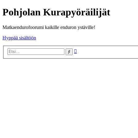
Pohjolan Kurapyöräilijät
Matkaendurofoorumi kaikille enduron ystäville!
Hyppää sisältöön
Tarkennettu
Etsi
haku