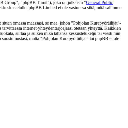
 Group", "phpBB Tiimit"), joka on julkaistu "
General Public
t-keskustelulle. phpBB Limited ei ole vastuussa siitä, mitä sallimme
se sitten omassa maassasi, se maa, johon "Pohjolan Kurapyöräilijät"-
 ja tarvittaessa internet-yhteydentarjoajaasi otetaan yhteyttä. Kaikkien
okata, siirtää ja sulkea mikä tahansa keskusteluketju tai viesti niin
an suostumustasi, mutta "Pohjolan Kurapyöräilijät" tai phpBB ei ole