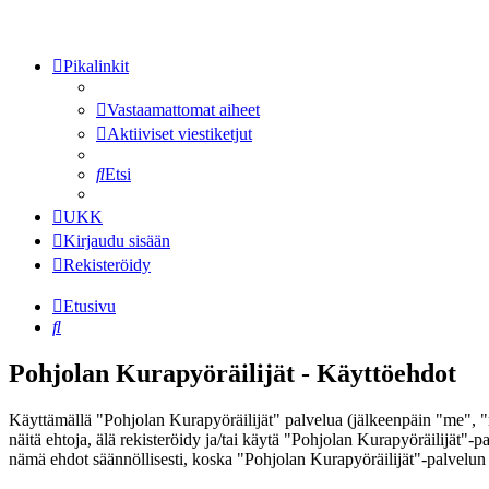
Pikalinkit
Vastaamattomat aiheet
Aktiiviset viestiketjut
Etsi
UKK
Kirjaudu sisään
Rekisteröidy
Etusivu
Etsi
Pohjolan Kurapyöräilijät - Käyttöehdot
Käyttämällä "Pohjolan Kurapyöräilijät" palvelua (jälkeenpäin "me", "
näitä ehtoja, älä rekisteröidy ja/tai käytä "Pohjolan Kurapyöräilijä
nämä ehdot säännöllisesti, koska "Pohjolan Kurapyöräilijät"-palvelun k