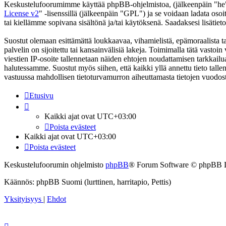
Keskustelufoorumimme käyttää phpBB-ohjelmistoa, (jälkeenpäin "he
License v2
" -lisenssillä (jälkeenpäin "GPL") ja se voidaan ladata osoi
tai kiellämme sopivana sisältönä ja/tai käytöksenä. Saadaksesi lisätiet
Suostut olemaan esittämättä loukkaavaa, vihamielistä, epämoraalista ta
palvelin on sijoitettu tai kansainvälisiä lakeja. Toimimalla tätä vastoin 
viestien IP-osoite tallennetaan näiden ehtojen noudattamisen tarkkailua
halutessamme. Suostut myös siihen, että kaikki yllä annettu tieto tall
vastuussa mahdollisen tietoturvamurron aiheuttamasta tietojen vuodosta
Etusivu
Kaikki ajat ovat
UTC+03:00
Poista evästeet
Kaikki ajat ovat
UTC+03:00
Poista evästeet
Keskustelufoorumin ohjelmisto
phpBB
® Forum Software © phpBB 
Käännös: phpBB Suomi (lurttinen, harritapio, Pettis)
Yksityisyys
|
Ehdot