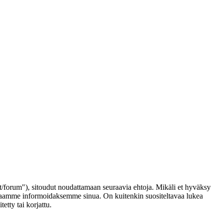
t/forum"), sitoudut noudattamaan seuraavia ehtoja. Mikäli et hyväksy
arhaamme informoidaksemme sinua. On kuitenkin suositeltavaa lukea
tty tai korjattu.