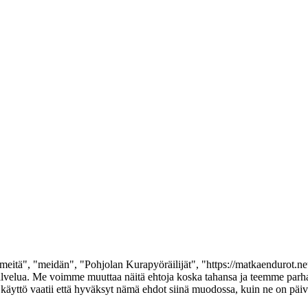
meitä", "meidän", "Pohjolan Kurapyöräilijät", "https://matkaendurot.ne
t"-palvelua. Me voimme muuttaa näitä ehtoja koska tahansa ja teemme p
äyttö vaatii että hyväksyt nämä ehdot siinä muodossa, kuin ne on päivite