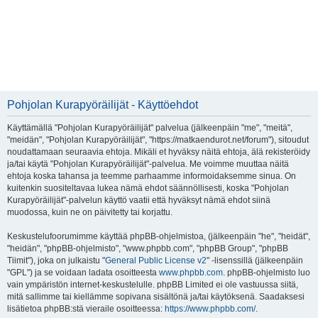
Pohjolan Kurapyöräilijät - Käyttöehdot
Käyttämällä "Pohjolan Kurapyöräilijät" palvelua (jälkeenpäin "me", "meitä",
"meidän", "Pohjolan Kurapyöräilijät", "https://matkaendurot.net/forum"), sitoudut
noudattamaan seuraavia ehtoja. Mikäli et hyväksy näitä ehtoja, älä rekisteröidy
ja/tai käytä "Pohjolan Kurapyöräilijät"-palvelua. Me voimme muuttaa näitä
ehtoja koska tahansa ja teemme parhaamme informoidaksemme sinua. On
kuitenkin suositeltavaa lukea nämä ehdot säännöllisesti, koska "Pohjolan
Kurapyöräilijät"-palvelun käyttö vaatii että hyväksyt nämä ehdot siinä
muodossa, kuin ne on päivitetty tai korjattu.
Keskustelufoorumimme käyttää phpBB-ohjelmistoa, (jälkeenpäin "he", "heidät",
"heidän", "phpBB-ohjelmisto", "www.phpbb.com", "phpBB Group", "phpBB
Tiimit"), joka on julkaistu "
General Public License v2
" -lisenssillä (jälkeenpäin
"GPL") ja se voidaan ladata osoitteesta
www.phpbb.com
. phpBB-ohjelmisto luo
vain ympäristön internet-keskustelulle. phpBB Limited ei ole vastuussa siitä,
mitä sallimme tai kiellämme sopivana sisältönä ja/tai käytöksenä. Saadaksesi
lisätietoa phpBB:stä vieraile osoitteessa:
https://www.phpbb.com/
.