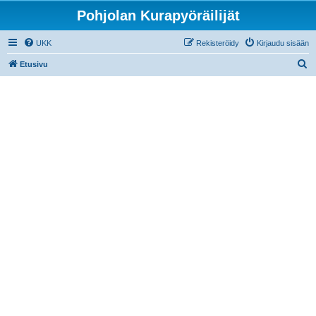
Pohjolan Kurapyöräilijät
UKK
Rekisteröidy
Kirjaudu sisään
E
Etusivu
t
s
i