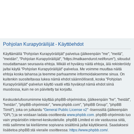
Pohjolan Kurapyöräilijät - Käyttöehdot
Käyttämällä "Pohjolan Kurapyöräilijät" palvelua (jälkeenpäin "me", "meitä",
"meidän", "Pohjolan Kurapyöräilijät", "https://matkaendurot.net/forum"), sitoudut
noudattamaan seuraavia ehtoja. Mikäli et hyväksy näitä ehtoja, älä rekisteröidy
ja/tai käytä "Pohjolan Kurapyöräilijät"-palvelua. Me voimme muuttaa näitä
ehtoja koska tahansa ja teemme parhaamme informoidaksemme sinua. On
kuitenkin suositeltavaa lukea nämä ehdot säännöllisesti, koska "Pohjolan
Kurapyöräilijät"-palvelun käyttö vaatii että hyväksyt nämä ehdot siinä
muodossa, kuin ne on päivitetty tai korjattu.
Keskustelufoorumimme käyttää phpBB-ohjelmistoa, (jälkeenpäin "he", "heidät",
"heidän", "phpBB-ohjelmisto", "www.phpbb.com", "phpBB Group", "phpBB
Tiimit"), joka on julkaistu "
General Public License v2
" -lisenssillä (jälkeenpäin
"GPL") ja se voidaan ladata osoitteesta
www.phpbb.com
. phpBB-ohjelmisto luo
vain ympäristön internet-keskustelulle. phpBB Limited ei ole vastuussa siitä,
mitä sallimme tai kiellämme sopivana sisältönä ja/tai käytöksenä. Saadaksesi
lisätietoa phpBB:stä vieraile osoitteessa:
https://www.phpbb.com/
.