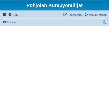
Pohjolan Kurapyöräilijät
UKK
Rekisteröidy
Kirjaudu sisään
E
Etusivu
t
s
i