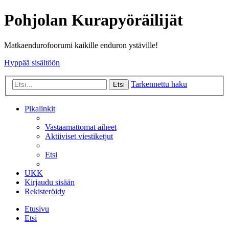
Pohjolan Kurapyöräilijät
Matkaendurofoorumi kaikille enduron ystäville!
Hyppää sisältöön
Tarkennettu haku
Etsi
Pikalinkit
Vastaamattomat aiheet
Aktiiviset viestiketjut
Etsi
UKK
Kirjaudu sisään
Rekisteröidy
Etusivu
Etsi