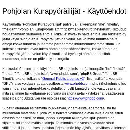
Pohjolan Kurapyöräilijät - Käyttöehdot
Käyttämällä "Pohjolan Kurapyöräilijät" palvelua (jälkeenpäin "me", "meitä",
"meidän", "Pohjolan Kurapyöräilijät", "https://matkaendurot.net/forum"), sitoudut
noudattamaan seuraavia ehtoja. Mikäli et hyväksy näitä ehtoja, älä rekisteröidy
ja/tai käytä "Pohjolan Kurapyöräilijät"-palvelua. Me voimme muuttaa näitä
ehtoja koska tahansa ja teemme parhaamme informoidaksemme sinua. On
kuitenkin suositeltavaa lukea nämä ehdot säännöllisesti, koska "Pohjolan
Kurapyöräilijät"-palvelun käyttö vaatii että hyväksyt nämä ehdot siinä
muodossa, kuin ne on päivitetty tai korjattu.
Keskustelufoorumimme käyttää phpBB-ohjelmistoa, (jälkeenpäin "he", "heidät",
"heidän", "phpBB-ohjelmisto", "www.phpbb.com", "phpBB Group", "phpBB
Tiimit"), joka on julkaistu "
General Public License v2
" -lisenssillä (jälkeenpäin
"GPL") ja se voidaan ladata osoitteesta
www.phpbb.com
. phpBB-ohjelmisto luo
vain ympäristön internet-keskustelulle. phpBB Limited ei ole vastuussa siitä,
mitä sallimme tai kiellämme sopivana sisältönä ja/tai käytöksenä. Saadaksesi
lisätietoa phpBB:stä vieraile osoitteessa:
https://www.phpbb.com/
.
Suostut olemaan esittämättä loukkaavaa, vihamielistä, epämoraalista tai
muutakaan materiaalia, joka voisi loukata voimassa olevia lakeja oli se sitten
omassa maassasi, se maa, johon "Pohjolan Kurapyöräilijät"-palvelin on
sijoitettu tai kansainvälisiä lakeja. Toimimalla tätä vastoin voidaan sinut
välittömästi ja lopullisesti poistaa järjestelmän käyttäjistä ja tarvittaessa internet-