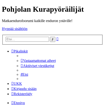
Pohjolan Kurapyöräilijät
Matkaendurofoorumi kaikille enduron ystäville!
Hyppää sisältöön
Tarkennettu
Etsi
haku
Pikalinkit
Vastaamattomat aiheet
Aktiiviset viestiketjut
Etsi
UKK
Kirjaudu sisään
Rekisteröidy
Etusivu