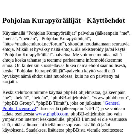
Pohjolan Kurapyöräilijät - Käyttöehdot
Käyttämällä "Pohjolan Kurapyöräilijät" palvelua (jälkeenpäin "me",
"meitä", "meidän", "Pohjolan Kurapyöräilijät",
"https://matkaendurot.net/forum"), sitoudut noudattamaan seuraavia
ehtoja. Mikäli et hyväksy näitä ehtoja, älä rekisteröidy ja/tai käytä
"Pohjolan Kurapyöräilijät"-palvelua. Me voimme muuttaa näitä
ehtoja koska tahansa ja teemme parhaamme informoidaksemme
sinua. On kuitenkin suositeltavaa lukea nämä ehdot säännöllisesti,
koska "Pohjolan Kurapyöräilijät"-palvelun käyttö vaatii että
hyväksyt nämä ehdot siinä muodossa, kuin ne on päivitetty tai
korjattu.
Keskustelufoorumimme käyttää phpBB-ohjelmistoa, (jälkeenpäin
"he", "heidät", "heidän", "phpBB-ohjelmisto", "www.phpbb.com",
"phpBB Group", "phpBB Tiimit"), joka on julkaistu "
General
Public License v2
" -lisenssillä (jälkeenpäin "GPL") ja se voidaan
ladata osoitteesta
www.phpbb.com
. phpBB-ohjelmisto luo vain
ympäristön internet-keskustelulle. phpBB Limited ei ole vastuussa
siitä, mitä sallimme tai kiellämme sopivana sisältönä ja/tai
käytöksenä. Saadaksesi lisätietoa phpBB:stä vieraile osoitteessa: