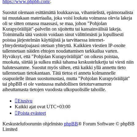
https://www.phpbb.com/
.
Suostut olemaan esittämättä loukkaavaa, vihamielistä, epämoraalista
tai muutakaan materiaalia, joka voisi loukata voimassa olevia lakeja
oli se sitten omassa maassasi, se maa, johon "Pohjolan
Kurapyöräilijät"-palvelin on sijoitettu tai kansainvälisiä lakeja.
Toimimalla tätä vastoin voidaan sinut välittömästi ja lopullisesti
poistaa järjestelmän käyttäjistä ja tarvittaessa internet-
yhteydentarjoajaasi otetaan yhteyttä. Kaikkien viestien IP-osoite
tallennetaan näiden ehtojen noudattamisen tarkkailua varten.
Hyväksyt, että "Pohjolan Kurapyöräilijät" on oikeus poistaa,
muokata, siirtää ja sulkea mikä tahansa keskusteluketju tai viesti niin
halutessamme. Suostut myös siihen, että kaikki yllä annettu tieto
tallennetaan tietokantaan. Tätä tietoa ei anneta kolmannelle
osapuolelle ilman suostumustasi, mutta "Pohjolan Kurapyöräilijät"
tai phpBB ei ole vastuussa mahdollisen tietoturvamurron
aiheuttamasta tietojen vuodosta ulkopuolisille tahoille.
Etusivu
Kaikki ajat ovat
UTC+03:00
Poista evästeet
Keskustelufoorumin ohjelmisto
phpBB
® Forum Software © phpBB
Limited