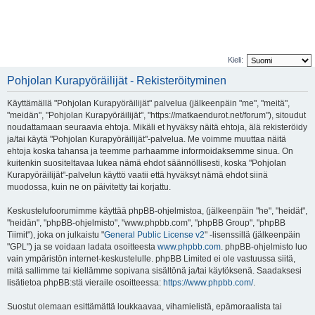
Kieli:
Pohjolan Kurapyöräilijät - Rekisteröityminen
Käyttämällä "Pohjolan Kurapyöräilijät" palvelua (jälkeenpäin "me", "meitä",
"meidän", "Pohjolan Kurapyöräilijät", "https://matkaendurot.net/forum"), sitoudut
noudattamaan seuraavia ehtoja. Mikäli et hyväksy näitä ehtoja, älä rekisteröidy
ja/tai käytä "Pohjolan Kurapyöräilijät"-palvelua. Me voimme muuttaa näitä
ehtoja koska tahansa ja teemme parhaamme informoidaksemme sinua. On
kuitenkin suositeltavaa lukea nämä ehdot säännöllisesti, koska "Pohjolan
Kurapyöräilijät"-palvelun käyttö vaatii että hyväksyt nämä ehdot siinä
muodossa, kuin ne on päivitetty tai korjattu.
Keskustelufoorumimme käyttää phpBB-ohjelmistoa, (jälkeenpäin "he", "heidät",
"heidän", "phpBB-ohjelmisto", "www.phpbb.com", "phpBB Group", "phpBB
Tiimit"), joka on julkaistu "
General Public License v2
" -lisenssillä (jälkeenpäin
"GPL") ja se voidaan ladata osoitteesta
www.phpbb.com
. phpBB-ohjelmisto luo
vain ympäristön internet-keskustelulle. phpBB Limited ei ole vastuussa siitä,
mitä sallimme tai kiellämme sopivana sisältönä ja/tai käytöksenä. Saadaksesi
lisätietoa phpBB:stä vieraile osoitteessa:
https://www.phpbb.com/
.
Suostut olemaan esittämättä loukkaavaa, vihamielistä, epämoraalista tai