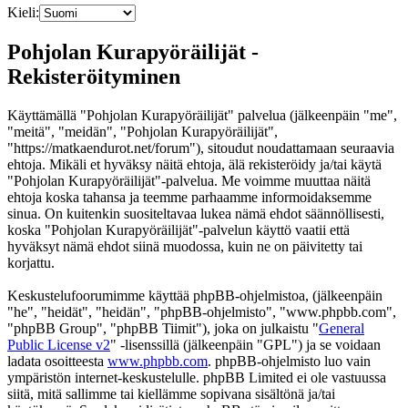
Kieli:
Pohjolan Kurapyöräilijät -
Rekisteröityminen
Käyttämällä "Pohjolan Kurapyöräilijät" palvelua (jälkeenpäin "me",
"meitä", "meidän", "Pohjolan Kurapyöräilijät",
"https://matkaendurot.net/forum"), sitoudut noudattamaan seuraavia
ehtoja. Mikäli et hyväksy näitä ehtoja, älä rekisteröidy ja/tai käytä
"Pohjolan Kurapyöräilijät"-palvelua. Me voimme muuttaa näitä
ehtoja koska tahansa ja teemme parhaamme informoidaksemme
sinua. On kuitenkin suositeltavaa lukea nämä ehdot säännöllisesti,
koska "Pohjolan Kurapyöräilijät"-palvelun käyttö vaatii että
hyväksyt nämä ehdot siinä muodossa, kuin ne on päivitetty tai
korjattu.
Keskustelufoorumimme käyttää phpBB-ohjelmistoa, (jälkeenpäin
"he", "heidät", "heidän", "phpBB-ohjelmisto", "www.phpbb.com",
"phpBB Group", "phpBB Tiimit"), joka on julkaistu "
General
Public License v2
" -lisenssillä (jälkeenpäin "GPL") ja se voidaan
ladata osoitteesta
www.phpbb.com
. phpBB-ohjelmisto luo vain
ympäristön internet-keskustelulle. phpBB Limited ei ole vastuussa
siitä, mitä sallimme tai kiellämme sopivana sisältönä ja/tai