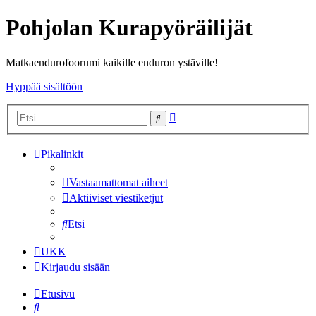
Pohjolan Kurapyöräilijät
Matkaendurofoorumi kaikille enduron ystäville!
Hyppää sisältöön
Tarkennettu
Etsi
haku
Pikalinkit
Vastaamattomat aiheet
Aktiiviset viestiketjut
Etsi
UKK
Kirjaudu sisään
Etusivu
Etsi