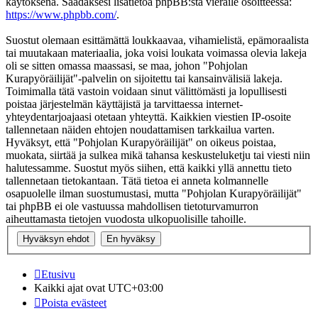
käytöksenä. Saadaksesi lisätietoa phpBB:stä vieraile osoitteessa:
https://www.phpbb.com/
.
Suostut olemaan esittämättä loukkaavaa, vihamielistä, epämoraalista
tai muutakaan materiaalia, joka voisi loukata voimassa olevia lakeja
oli se sitten omassa maassasi, se maa, johon "Pohjolan
Kurapyöräilijät"-palvelin on sijoitettu tai kansainvälisiä lakeja.
Toimimalla tätä vastoin voidaan sinut välittömästi ja lopullisesti
poistaa järjestelmän käyttäjistä ja tarvittaessa internet-
yhteydentarjoajaasi otetaan yhteyttä. Kaikkien viestien IP-osoite
tallennetaan näiden ehtojen noudattamisen tarkkailua varten.
Hyväksyt, että "Pohjolan Kurapyöräilijät" on oikeus poistaa,
muokata, siirtää ja sulkea mikä tahansa keskusteluketju tai viesti niin
halutessamme. Suostut myös siihen, että kaikki yllä annettu tieto
tallennetaan tietokantaan. Tätä tietoa ei anneta kolmannelle
osapuolelle ilman suostumustasi, mutta "Pohjolan Kurapyöräilijät"
tai phpBB ei ole vastuussa mahdollisen tietoturvamurron
aiheuttamasta tietojen vuodosta ulkopuolisille tahoille.
Etusivu
Kaikki ajat ovat
UTC+03:00
Poista evästeet