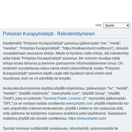
Kieli:
Pohjolan Kurapyöräilijät - Rekisteröityminen
Käyttämällä "Pohjolan Kurapyöräilijät" palvelua (jälkeenpäin "me", "meitä",
"meidän", "Pohjolan Kurapyöräilijät", "https://matkaendurot.net/forum"), sitoudut
noudattamaan seuraavia ehtoja. Mikäli et hyväksy näitä ehtoja, älä rekisteröidy
ja/tai käytä "Pohjolan Kurapyöräilijät"-palvelua. Me voimme muuttaa näitä
ehtoja koska tahansa ja teemme parhaamme informoidaksemme sinua. On
kuitenkin suositeltavaa lukea nämä ehdot säännöllisesti, koska "Pohjolan
Kurapyöräilijät"-palvelun käyttö vaatii että hyväksyt nämä ehdot siinä
muodossa, kuin ne on päivitetty tai korjattu.
Keskustelufoorumimme käyttää phpBB-ohjelmistoa, (jälkeenpäin "he", "heidät",
"heidän", "phpBB-ohjelmisto", "www.phpbb.com", "phpBB Group", "phpBB
Tiimit"), joka on julkaistu "
General Public License v2
" -lisenssillä (jälkeenpäin
"GPL") ja se voidaan ladata osoitteesta
www.phpbb.com
. phpBB-ohjelmisto luo
vain ympäristön internet-keskustelulle. phpBB Limited ei ole vastuussa siitä,
mitä sallimme tai kiellämme sopivana sisältönä ja/tai käytöksenä. Saadaksesi
lisätietoa phpBB:stä vieraile osoitteessa:
https://www.phpbb.com/
.
Suostut olemaan esittämättä loukkaavaa, vihamielistä, epämoraalista tai