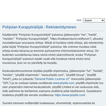
Kieli:
Pohjolan Kurapyöräilijät - Rekisteröityminen
Käyttämällä "Pohjolan Kurapyöräilijät" palvelua (jälkeenpäin "me", "meitä",
"meidän", "Pohjolan Kurapyöräilijät", "https://matkaendurot.net/forum"), sitoudut
noudattamaan seuraavia ehtoja. Mikäli et hyväksy näitä ehtoja, älä rekisteröidy
ja/tai käytä "Pohjolan Kurapyöräilijät"-palvelua. Me voimme muuttaa näitä
ehtoja koska tahansa ja teemme parhaamme informoidaksemme sinua. On
kuitenkin suositeltavaa lukea nämä ehdot säännöllisesti, koska "Pohjolan
Kurapyöräilijät"-palvelun käyttö vaatii että hyväksyt nämä ehdot siinä
muodossa, kuin ne on päivitetty tai korjattu.
Keskustelufoorumimme käyttää phpBB-ohjelmistoa, (jälkeenpäin "he", "heidät",
"heidän", "phpBB-ohjelmisto", "www.phpbb.com", "phpBB Group", "phpBB
Tiimit"), joka on julkaistu "
General Public License v2
" -lisenssillä (jälkeenpäin
"GPL") ja se voidaan ladata osoitteesta
www.phpbb.com
. phpBB-ohjelmisto luo
vain ympäristön internet-keskustelulle. phpBB Limited ei ole vastuussa siitä,
mitä sallimme tai kiellämme sopivana sisältönä ja/tai käytöksenä. Saadaksesi
lisätietoa phpBB:stä vieraile osoitteessa:
https://www.phpbb.com/
.
Suostut olemaan esittämättä loukkaavaa, vihamielistä, epämoraalista tai