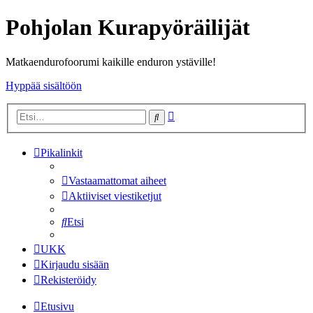
Pohjolan Kurapyöräilijät
Matkaendurofoorumi kaikille enduron ystäville!
Hyppää sisältöön
Tarkennettu
Etsi
haku
Pikalinkit
Vastaamattomat aiheet
Aktiiviset viestiketjut
Etsi
UKK
Kirjaudu sisään
Rekisteröidy
Etusivu