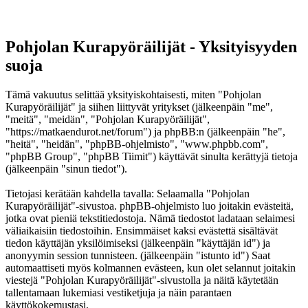
Pohjolan Kurapyöräilijät - Yksityisyyden
suoja
Tämä vakuutus selittää yksityiskohtaisesti, miten "Pohjolan
Kurapyöräilijät" ja siihen liittyvät yritykset (jälkeenpäin "me",
"meitä", "meidän", "Pohjolan Kurapyöräilijät",
"https://matkaendurot.net/forum") ja phpBB:n (jälkeenpäin "he",
"heitä", "heidän", "phpBB-ohjelmisto", "www.phpbb.com",
"phpBB Group", "phpBB Tiimit") käyttävät sinulta kerättyjä tietoja
(jälkeenpäin "sinun tiedot").
Tietojasi kerätään kahdella tavalla: Selaamalla "Pohjolan
Kurapyöräilijät"-sivustoa. phpBB-ohjelmisto luo joitakin evästeitä,
jotka ovat pieniä tekstitiedostoja. Nämä tiedostot ladataan selaimesi
väliaikaisiin tiedostoihin. Ensimmäiset kaksi evästettä sisältävät
tiedon käyttäjän yksilöimiseksi (jälkeenpäin "käyttäjän id") ja
anonyymin session tunnisteen. (jälkeenpäin "istunto id") Saat
automaattiseti myös kolmannen evästeen, kun olet selannut joitakin
viestejä "Pohjolan Kurapyöräilijät"-sivustolla ja näitä käytetään
tallentamaan lukemiasi vestiketjuja ja näin parantaen
käyttökokemustasi.