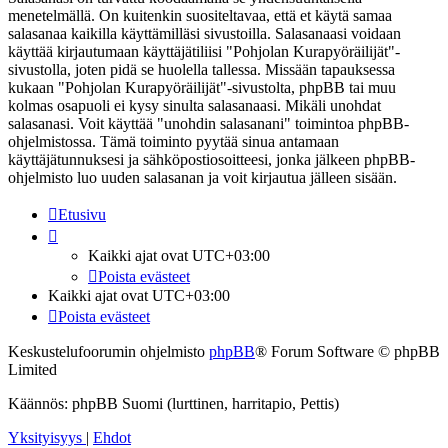
menetelmällä. On kuitenkin suositeltavaa, että et käytä samaa
salasanaa kaikilla käyttämilläsi sivustoilla. Salasanaasi voidaan
käyttää kirjautumaan käyttäjätiliisi "Pohjolan Kurapyöräilijät"-
sivustolla, joten pidä se huolella tallessa. Missään tapauksessa
kukaan "Pohjolan Kurapyöräilijät"-sivustolta, phpBB tai muu
kolmas osapuoli ei kysy sinulta salasanaasi. Mikäli unohdat
salasanasi. Voit käyttää "unohdin salasanani" toimintoa phpBB-
ohjelmistossa. Tämä toiminto pyytää sinua antamaan
käyttäjätunnuksesi ja sähköpostiosoitteesi, jonka jälkeen phpBB-
ohjelmisto luo uuden salasanan ja voit kirjautua jälleen sisään.
Etusivu
Kaikki ajat ovat
UTC+03:00
Poista evästeet
Kaikki ajat ovat
UTC+03:00
Poista evästeet
Keskustelufoorumin ohjelmisto
phpBB
® Forum Software © phpBB
Limited
Käännös: phpBB Suomi (lurttinen, harritapio, Pettis)
Yksityisyys
|
Ehdot