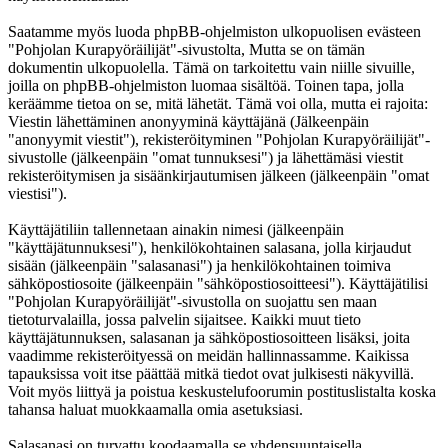
Saatamme myös luoda phpBB-ohjelmiston ulkopuolisen evästeen
"Pohjolan Kurapyöräilijät"-sivustolta, Mutta se on tämän
dokumentin ulkopuolella. Tämä on tarkoitettu vain niille sivuille,
joilla on phpBB-ohjelmiston luomaa sisältöä. Toinen tapa, jolla
keräämme tietoa on se, mitä lähetät. Tämä voi olla, mutta ei rajoita:
Viestin lähettäminen anonyyminä käyttäjänä (Jälkeenpäin
"anonyymit viestit"), rekisteröityminen "Pohjolan Kurapyöräilijät"-
sivustolle (jälkeenpäin "omat tunnuksesi") ja lähettämäsi viestit
rekisteröitymisen ja sisäänkirjautumisen jälkeen (jälkeenpäin "omat
viestisi").
Käyttäjätiliin tallennetaan ainakin nimesi (jälkeenpäin
"käyttäjätunnuksesi"), henkilökohtainen salasana, jolla kirjaudut
sisään (jälkeenpäin "salasanasi") ja henkilökohtainen toimiva
sähköpostiosoite (jälkeenpäin "sähköpostiosoitteesi"). Käyttäjätilisi
"Pohjolan Kurapyöräilijät"-sivustolla on suojattu sen maan
tietoturvalailla, jossa palvelin sijaitsee. Kaikki muut tieto
käyttäjätunnuksen, salasanan ja sähköpostiosoitteen lisäksi, joita
vaadimme rekisteröityessä on meidän hallinnassamme. Kaikissa
tapauksissa voit itse päättää mitkä tiedot ovat julkisesti näkyvillä.
Voit myös liittyä ja poistua keskustelufoorumin postituslistalta koska
tahansa haluat muokkaamalla omia asetuksiasi.
Salasanasi on turvattu koodaamalla se yhdensuuntaisella