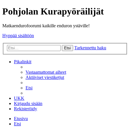
Pohjolan Kurapyöräilijät
Matkaendurofoorumi kaikille enduron ystäville!
Hyppää sisältöön
Tarkennettu haku
Etsi
Pikalinkit
Vastaamattomat aiheet
Aktiiviset viestiketjut
Etsi
UKK
Kirjaudu sisään
Rekisteröidy
Etusivu
Etsi