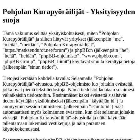
Pohjolan Kurapyöräilijät - Yksityisyyden
suoja
Tämä vakuutus selittää yksityiskohtaisesti, miten "Pohjolan
Kurapyöräilijät" ja siihen liittyvät yritykset (jälkeenpäin "me",
"meitä", "meidän", "Pohjolan Kurapyöräilijät",
"https://matkaendurot.net/forum") ja phpBB:n (jälkeenpäin "he",
"heitä", "heidän", "phpBB-ohjelmisto", "www.phpbb.com",
"phpBB Group", "phpBB Tiimit") käyttävät sinulta kerättyjä tietoja
(jälkeenpäin "sinun tiedot").
Tietojasi kerätään kahdella tavalla: Selaamalla "Pohjolan
Kurapyöräilijät"-sivustoa. phpBB-ohjelmisto luo joitakin evästeitä,
jotka ovat pieniä tekstitiedostoja. Nämä tiedostot ladataan selaimesi
väliaikaisiin tiedostoihin. Ensimmäiset kaksi evästettä sisältävät
tiedon käyttäjän yksilöimiseksi (jälkeenpäin "käyttäjän id") ja
anonyymin session tunnisteen. (jälkeenpäin "istunto id") Saat
automaattiseti myös kolmannen evästeen, kun olet selannut joitakin
viestejä "Pohjolan Kurapyöräilijät"-sivustolla ja näitä käytetään
tallentamaan lukemiasi vestiketjuja ja näin parantaen
käyttökokemustasi.