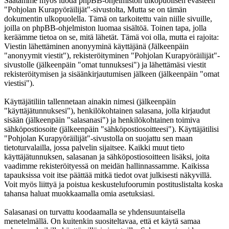
Saatamme myös luoda phpBB-ohjelmiston ulkopuolisen evästeen
"Pohjolan Kurapyöräilijät"-sivustolta, Mutta se on tämän
dokumentin ulkopuolella. Tämä on tarkoitettu vain niille sivuille,
joilla on phpBB-ohjelmiston luomaa sisältöä. Toinen tapa, jolla
keräämme tietoa on se, mitä lähetät. Tämä voi olla, mutta ei rajoita:
Viestin lähettäminen anonyyminä käyttäjänä (Jälkeenpäin
"anonyymit viestit"), rekisteröityminen "Pohjolan Kurapyöräilijät"-
sivustolle (jälkeenpäin "omat tunnuksesi") ja lähettämäsi viestit
rekisteröitymisen ja sisäänkirjautumisen jälkeen (jälkeenpäin "omat
viestisi").
Käyttäjätiliin tallennetaan ainakin nimesi (jälkeenpäin
"käyttäjätunnuksesi"), henkilökohtainen salasana, jolla kirjaudut
sisään (jälkeenpäin "salasanasi") ja henkilökohtainen toimiva
sähköpostiosoite (jälkeenpäin "sähköpostiosoitteesi"). Käyttäjätilisi
"Pohjolan Kurapyöräilijät"-sivustolla on suojattu sen maan
tietoturvalailla, jossa palvelin sijaitsee. Kaikki muut tieto
käyttäjätunnuksen, salasanan ja sähköpostiosoitteen lisäksi, joita
vaadimme rekisteröityessä on meidän hallinnassamme. Kaikissa
tapauksissa voit itse päättää mitkä tiedot ovat julkisesti näkyvillä.
Voit myös liittyä ja poistua keskustelufoorumin postituslistalta koska
tahansa haluat muokkaamalla omia asetuksiasi.
Salasanasi on turvattu koodaamalla se yhdensuuntaisella
menetelmällä. On kuitenkin suositeltavaa, että et käytä samaa