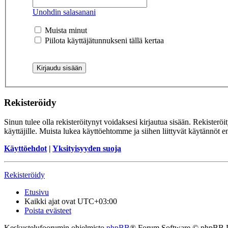
Unohdin salasanani
Muista minut
Piilota käyttäjätunnukseni tällä kertaa
Rekisteröidy
Sinun tulee olla rekisteröitynyt voidaksesi kirjautua sisään. Rekisteröi
käyttäjille. Muista lukea käyttöehtomme ja siihen liittyvät käytännöt
Käyttöehdot
|
Yksityisyyden suoja
Rekisteröidy
Etusivu
Kaikki ajat ovat
UTC+03:00
Poista evästeet
Keskustelufoorumin ohjelmisto
phpBB
® Forum Software © phpBB 