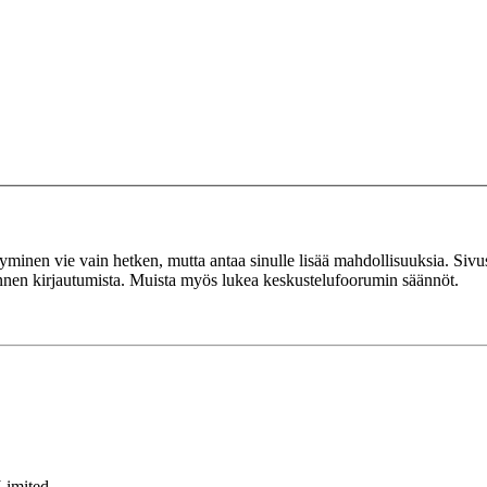
tyminen vie vain hetken, mutta antaa sinulle lisää mahdollisuuksia. Sivus
 ennen kirjautumista. Muista myös lukea keskustelufoorumin säännöt.
Limited