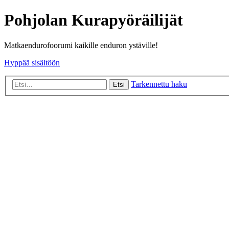
Pohjolan Kurapyöräilijät
Matkaendurofoorumi kaikille enduron ystäville!
Hyppää sisältöön
Tarkennettu haku
Etsi