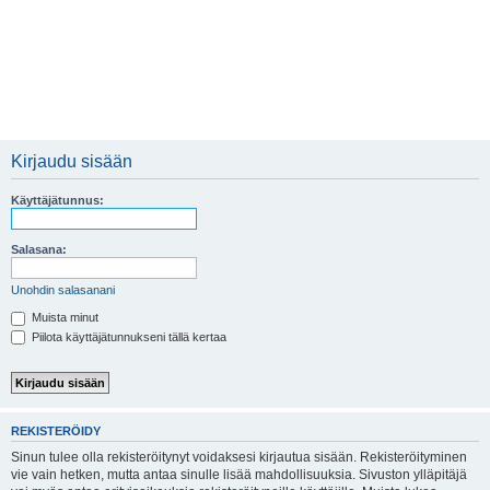
Kirjaudu sisään
Käyttäjätunnus:
Salasana:
Unohdin salasanani
Muista minut
Piilota käyttäjätunnukseni tällä kertaa
REKISTERÖIDY
Sinun tulee olla rekisteröitynyt voidaksesi kirjautua sisään. Rekisteröityminen
vie vain hetken, mutta antaa sinulle lisää mahdollisuuksia. Sivuston ylläpitäjä