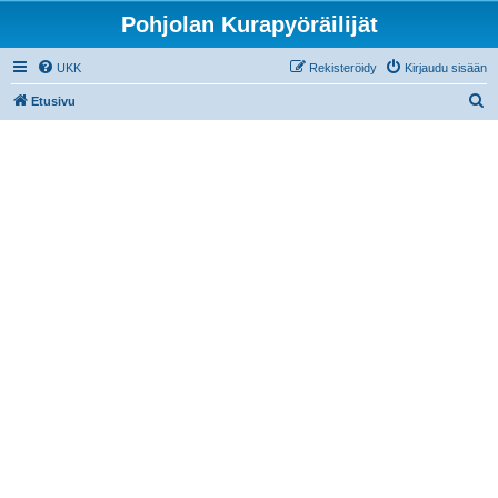
Pohjolan Kurapyöräilijät
UKK
Rekisteröidy
Kirjaudu sisään
E
Etusivu
t
s
i