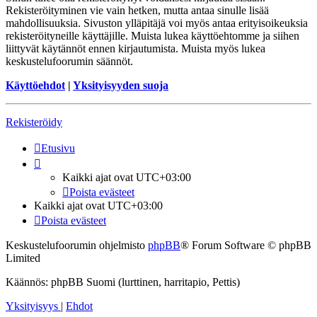
Rekisteröityminen vie vain hetken, mutta antaa sinulle lisää
mahdollisuuksia. Sivuston ylläpitäjä voi myös antaa erityisoikeuksia
rekisteröityneille käyttäjille. Muista lukea käyttöehtomme ja siihen
liittyvät käytännöt ennen kirjautumista. Muista myös lukea
keskustelufoorumin säännöt.
Käyttöehdot
|
Yksityisyyden suoja
Rekisteröidy
Etusivu
Kaikki ajat ovat
UTC+03:00
Poista evästeet
Kaikki ajat ovat
UTC+03:00
Poista evästeet
Keskustelufoorumin ohjelmisto
phpBB
® Forum Software © phpBB
Limited
Käännös: phpBB Suomi (lurttinen, harritapio, Pettis)
Yksityisyys
|
Ehdot