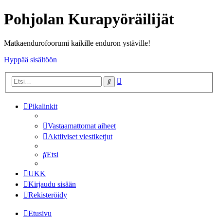
Pohjolan Kurapyöräilijät
Matkaendurofoorumi kaikille enduron ystäville!
Hyppää sisältöön
Tarkennettu
Etsi
haku
Pikalinkit
Vastaamattomat aiheet
Aktiiviset viestiketjut
Etsi
UKK
Kirjaudu sisään
Rekisteröidy
Etusivu