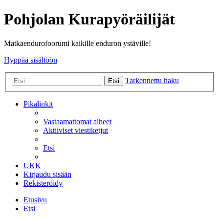
Pohjolan Kurapyöräilijät
Matkaendurofoorumi kaikille enduron ystäville!
Hyppää sisältöön
Tarkennettu haku
Etsi
Pikalinkit
Vastaamattomat aiheet
Aktiiviset viestiketjut
Etsi
UKK
Kirjaudu sisään
Rekisteröidy
Etusivu
Etsi