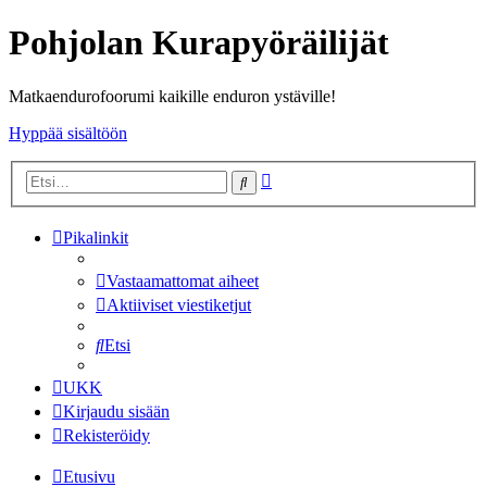
Pohjolan Kurapyöräilijät
Matkaendurofoorumi kaikille enduron ystäville!
Hyppää sisältöön
Tarkennettu
Etsi
haku
Pikalinkit
Vastaamattomat aiheet
Aktiiviset viestiketjut
Etsi
UKK
Kirjaudu sisään
Rekisteröidy
Etusivu