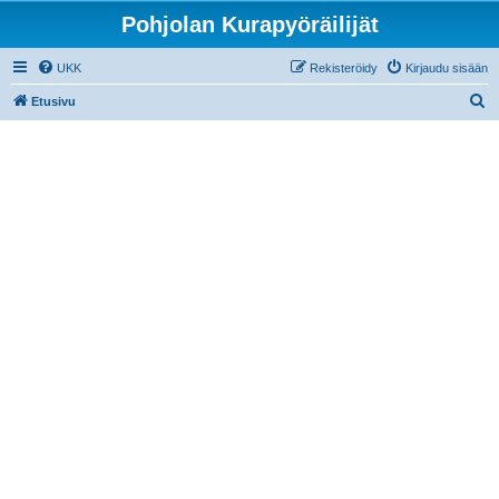
Pohjolan Kurapyöräilijät
UKK
Rekisteröidy
Kirjaudu sisään
E
Etusivu
t
s
i