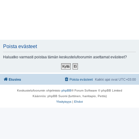
Poista evästeet
Haluatko varmasti poistaa tämän keskustelufoorumin asettamat evästeet?
Etusivu
Poista evästeet
Kaikki ajat ovat
UTC+03:00
Keskustelufoorumin ohjelmisto
phpBB
® Forum Software © phpBB Limited
Käännös: phpBB Suomi (lurttinen, harritapio, Pettis)
Yksityisyys
|
Ehdot