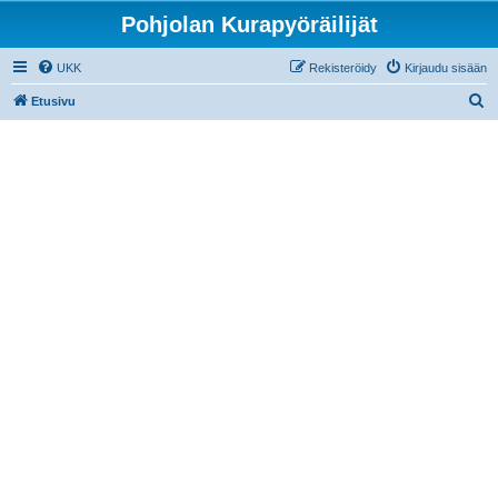
Pohjolan Kurapyöräilijät
UKK
Rekisteröidy
Kirjaudu sisään
E
Etusivu
t
s
i