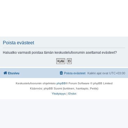
Poista evästeet
Haluatko varmasti poistaa tämän keskustelufoorumin asettamat evästeet?
Etusivu
Poista evästeet
Kaikki ajat ovat
UTC+03:00
Keskustelufoorumin ohjelmisto
phpBB
® Forum Software © phpBB Limited
Käännös: phpBB Suomi (lurttinen, harritapio, Pettis)
Yksityisyys
|
Ehdot