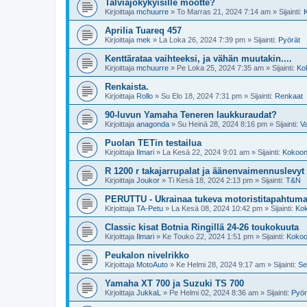
Talviajokykyisille möötte?
Kirjoittaja
mchuurre
»
To Marras 21, 2024 7:14 am
» Sijainti:
K
Aprilia Tuareq 457
Kirjoittaja
mek
»
La Loka 26, 2024 7:39 pm
» Sijainti:
Pyörät
Kenttärataa vaihteeksi, ja vähän muutakin....
Kirjoittaja
mchuurre
»
Pe Loka 25, 2024 7:35 am
» Sijainti:
Kok
Renkaista.
Kirjoittaja
Rollo
»
Su Elo 18, 2024 7:31 pm
» Sijainti:
Renkaat
90-luvun Yamaha Teneren laukkuraudat?
Kirjoittaja
anagonda
»
Su Heinä 28, 2024 8:16 pm
» Sijainti:
V
Puolan TETin testailua
Kirjoittaja
Ilmari
»
La Kesä 22, 2024 9:01 am
» Sijainti:
Kokoont
R 1200 r takajarrupalat ja äänenvaimennuslevyt
Kirjoittaja
Joukor
»
Ti Kesä 18, 2024 2:13 pm
» Sijainti:
T&N
PERUTTU - Ukrainaa tukeva motoristitapahtuma 
Kirjoittaja
TA-Petu
»
La Kesä 08, 2024 10:42 pm
» Sijainti:
Kok
Classic kisat Botnia Ringillä 24-26 toukokuuta
Kirjoittaja
Ilmari
»
Ke Touko 22, 2024 1:51 pm
» Sijainti:
Kokoon
Peukalon nivelrikko
Kirjoittaja
MotoAuto
»
Ke Helmi 28, 2024 9:17 am
» Sijainti:
Se
Yamaha XT 700 ja Suzuki TS 700
Kirjoittaja
JukkaL
»
Pe Helmi 02, 2024 8:36 am
» Sijainti:
Pyör