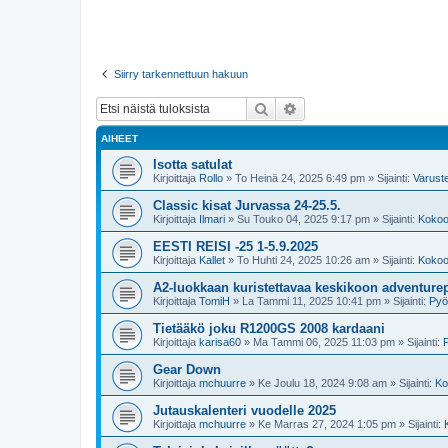
Siirry tarkennettuun hakuun
Etsi
Tarkennettu haku
AIHEET
Isotta satulat
Kirjoittaja
Rollo
»
To Heinä 24, 2025 6:49 pm
» Sijainti:
Varust
Classic kisat Jurvassa 24-25.5.
Kirjoittaja
Ilmari
»
Su Touko 04, 2025 9:17 pm
» Sijainti:
Kokoon
EESTI REISI -25 1-5.9.2025
Kirjoittaja
Kallet
»
To Huhti 24, 2025 10:26 am
» Sijainti:
Kokoon
A2-luokkaan kuristettavaa keskikoon adventure
Kirjoittaja
TomiH
»
La Tammi 11, 2025 10:41 pm
» Sijainti:
Pyö
Tietääkö joku R1200GS 2008 kardaani
Kirjoittaja
karisa60
»
Ma Tammi 06, 2025 11:03 pm
» Sijainti:
Gear Down
Kirjoittaja
mchuurre
»
Ke Joulu 18, 2024 9:08 am
» Sijainti:
Ko
Jutauskalenteri vuodelle 2025
Kirjoittaja
mchuurre
»
Ke Marras 27, 2024 1:05 pm
» Sijainti: