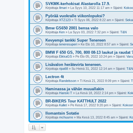
SVKMK-kerhokisat Alastarolla 17.9.
Kirjoittaja
Ilmari
»
La Syys 10, 2022 11:17 am
» Sijainti:
Kokoon
Pyörää vuokralle viikonlopuksi?
Kirjoittaja
XTZ123
»
Ti Syys 06, 2022 8:22 am
» Sijainti:
Sekal
Bmw GS650 2001 bensa valo
Kirjoittaja
Ken
»
La Syys 03, 2022 7:32 pm
» Sijainti:
T&N
Kevyempi tankki Super Tenereen
Kirjoittaja
teneresuperi
»
Ke Elo 10, 2022 8:57 am
» Sijainti:
Se
BMW F 650 GS, 700, 800 08-13 laukut ja raudat 
Kirjoittaja
EikkaGS
»
Pe Elo 05, 2022 10:24 pm
» Sijainti:
Varu
Lisävalon herätevirta tenereen.
Kirjoittaja
ripa68
»
Su Heinä 31, 2022 12:14 am
» Sijainti:
T&N
Lectron 4t
Kirjoittaja
Randelsson
»
Ti Kesä 21, 2022 8:09 pm
» Sijainti:
Haminassa ja vähän muuallakin
Kirjoittaja
Hanski T
»
La Kesä 18, 2022 2:14 pm
» Sijainti:
Kok
BR-BIKERS Tour KATTHULT 2022
Kirjoittaja
Kallet
»
Pe Kesä 17, 2022 9:20 pm
» Sijainti:
Kokoont
Ilomantsin Sotatie
Kirjoittaja
mchuurre
»
Ma Kesä 13, 2022 8:45 am
» Sijainti:
Ko