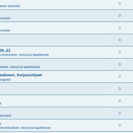
0
inen tarinointi
0
rusteet
0
rusteet
0
9.-23
0
oontumiset, reissut ja tapahtumat
0
iset, reissut ja tapahtumat
taukseen, korjausohjeet
0
vigointi
0
0
N
0
arusteet
y
0
okoontumiset, reissut ja tapahtumat