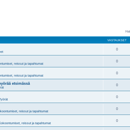
Hak
VASTAUKSET
0
eet
0
tumiset, reissut ja tapahtumat
0
tumiset, reissut ja tapahtumat
pyörää etsimässä
0
rät
0
Pyörät
0
koontumiset, reissut ja tapahtumat
0
Kokoontumiset, reissut ja tapahtumat