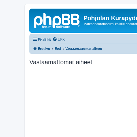
Pohjolan Kurapyörä
Matkaendurofoorumi kaikille enduron 
Pikalinkit
UKK
Etusivu
Etsi
Vastaamattomat aiheet
Vastaamattomat aiheet