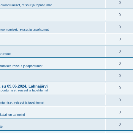
0
okoontumiset, reissut ja tapahtumat
0
0
oontumiset, reissut ja tapahtumat
0
0
arusteet
0
umiset, reissut ja tapahtumat
0
su 09.06.2024, Lahnajärvi
0
oontumiset, reissut ja tapahtumat
0
tumiset, reissut ja tapahtumat
0
kalainen tarinointi
0
ät