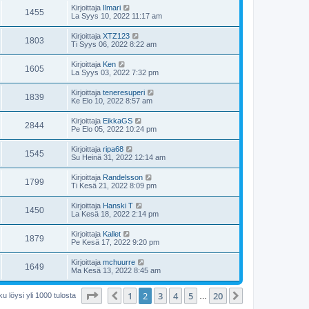
Kirjoittaja
Ilmari
1455
La Syys 10, 2022 11:17 am
Kirjoittaja
XTZ123
1803
Ti Syys 06, 2022 8:22 am
Kirjoittaja
Ken
1605
La Syys 03, 2022 7:32 pm
Kirjoittaja
teneresuperi
1839
Ke Elo 10, 2022 8:57 am
Kirjoittaja
EikkaGS
2844
Pe Elo 05, 2022 10:24 pm
Kirjoittaja
ripa68
1545
Su Heinä 31, 2022 12:14 am
Kirjoittaja
Randelsson
1799
Ti Kesä 21, 2022 8:09 pm
Kirjoittaja
Hanski T
1450
La Kesä 18, 2022 2:14 pm
Kirjoittaja
Kallet
1879
Pe Kesä 17, 2022 9:20 pm
Kirjoittaja
mchuurre
1649
Ma Kesä 13, 2022 8:45 am
Sivu
2
/
20
1
2
3
4
5
20
Edellinen
Seuraava
u löysi yli 1000 tulosta
…