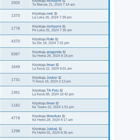
Kirjoittaja
mchuurre
2005
To Marras 21, 2024 7:14 am
Kirjoittaja
mek
1370
La Loka 26, 2024 7:39 pm
Kirjoittaja
mchuurre
1778
Pe Loka 25, 2024 7:35 am
Kirjoittaja
Rollo
4370
Su Elo 18, 2024 7:31 pm
Kirjoittaja
anagonda
8387
Su Heinä 28, 2024 8:16 pm
Kirjoittaja
Ilmari
1649
La Kesä 22, 2024 9:01 am
Kirjoittaja
Joukor
1731
Ti Kesä 18, 2024 2:13 pm
Kirjoittaja
TA-Petu
1361
La Kesä 08, 2024 10:42 pm
Kirjoittaja
Ilmari
1182
Ke Touko 22, 2024 1:51 pm
Kirjoittaja
MotoAuto
4779
Ke Helmi 28, 2024 9:17 am
Kirjoittaja
JukkaL
1298
Pe Helmi 02, 2024 8:36 am