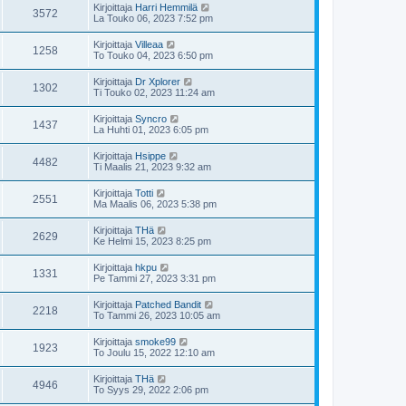
Kirjoittaja
Harri Hemmilä
3572
La Touko 06, 2023 7:52 pm
Kirjoittaja
Villeaa
1258
To Touko 04, 2023 6:50 pm
Kirjoittaja
Dr Xplorer
1302
Ti Touko 02, 2023 11:24 am
Kirjoittaja
Syncro
1437
La Huhti 01, 2023 6:05 pm
Kirjoittaja
Hsippe
4482
Ti Maalis 21, 2023 9:32 am
Kirjoittaja
Totti
2551
Ma Maalis 06, 2023 5:38 pm
Kirjoittaja
THä
2629
Ke Helmi 15, 2023 8:25 pm
Kirjoittaja
hkpu
1331
Pe Tammi 27, 2023 3:31 pm
Kirjoittaja
Patched Bandit
2218
To Tammi 26, 2023 10:05 am
Kirjoittaja
smoke99
1923
To Joulu 15, 2022 12:10 am
Kirjoittaja
THä
4946
To Syys 29, 2022 2:06 pm