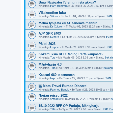
Bmw Navigator IV ei tunnista akkua?
Kirjoittaja
Harri Hemmilä
»
La Touko 06, 2023 7:52 pm
» Sijain
Vikakoodien luku
Kirjoittaja
Villeaa
»
To Touko 04, 2023 6:50 pm
» Sijainti:
T&N
Melua tyhjästä eli 4T äänenvaimennin
Kirjoittaja
Dr Xplorer
»
Ti Touko 02, 2023 11:24 am
» Sijainti:
AJP SPR 240X
Kirjoittaja
Syncro
»
La Huhti 01, 2023 6:05 pm
» Sijainti:
Pyörä
Päitsi 2023
Kirjoittaja
Hsippe
»
Ti Maalis 21, 2023 9:32 am
» Sijainti:
PKP 
Kokemuksia RED Racing Parts kaupasta?
Kirjoittaja
Totti
»
Ma Maalis 06, 2023 5:38 pm
» Sijainti:
Sekalai
Mäntyharju 4.3
Kirjoittaja
THä
»
Ke Helmi 15, 2023 8:25 pm
» Sijainti:
Kokoont
Kaasari 660 xt tenereen
Kirjoittaja
hkpu
»
Pe Tammi 27, 2023 3:31 pm
» Sijainti:
T&N
🆘 Moto Travel Europe Discord
Kirjoittaja
Patched Bandit
»
To Tammi 26, 2023 10:05 am
» Sij
Norjan reissu 2022
Kirjoittaja
smoke99
»
To Joulu 15, 2022 12:10 am
» Sijainti:
Ko
15.10.2022 RFF OP Pariajo, Mäntyharju
Kirjoittaja
THä
»
To Syys 29, 2022 2:06 pm
» Sijainti:
PKP Rac