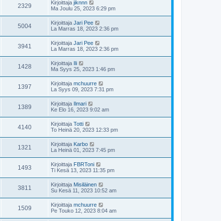
Kirjoittaja
jiknnn
2329
Ma Joulu 25, 2023 6:29 pm
Kirjoittaja
Jari Pee
5004
La Marras 18, 2023 2:36 pm
Kirjoittaja
Jari Pee
3941
La Marras 18, 2023 2:36 pm
Kirjoittaja
Ili
1428
Ma Syys 25, 2023 1:46 pm
Kirjoittaja
mchuurre
1397
La Syys 09, 2023 7:31 pm
Kirjoittaja
Ilmari
1389
Ke Elo 16, 2023 9:02 am
Kirjoittaja
Totti
4140
To Heinä 20, 2023 12:33 pm
Kirjoittaja
Karbo
1321
La Heinä 01, 2023 7:45 pm
Kirjoittaja
FBRToni
1493
Ti Kesä 13, 2023 11:35 pm
Kirjoittaja
Misiläinen
3811
Su Kesä 11, 2023 10:52 am
Kirjoittaja
mchuurre
1509
Pe Touko 12, 2023 8:04 am