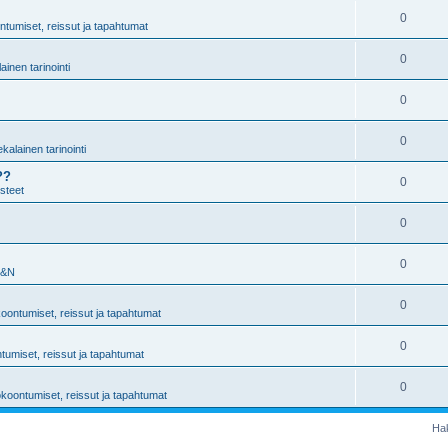
0
tumiset, reissut ja tapahtumat
0
ainen tarinointi
0
0
kalainen tarinointi
??
0
steet
0
0
T&N
0
oontumiset, reissut ja tapahtumat
0
umiset, reissut ja tapahtumat
0
koontumiset, reissut ja tapahtumat
Hak