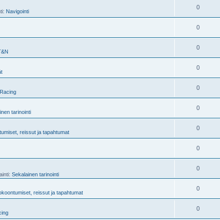
0
ti:
Navigointi
0
0
T&N
0
t
0
Racing
0
nen tarinointi
0
umiset, reissut ja tapahtumat
0
0
ainti:
Sekalainen tarinointi
0
koontumiset, reissut ja tapahtumat
0
ing