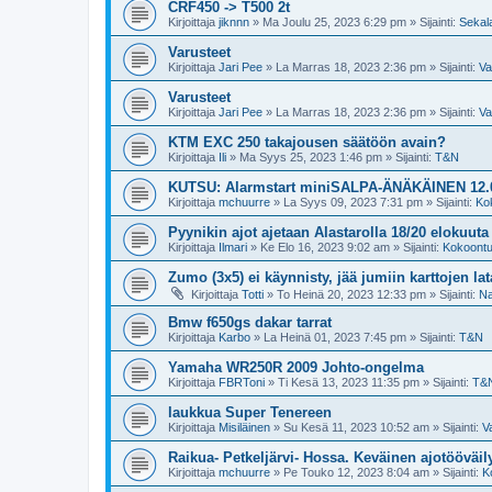
CRF450 -> T500 2t
Kirjoittaja
jiknnn
»
Ma Joulu 25, 2023 6:29 pm
» Sijainti:
Sekala
Varusteet
Kirjoittaja
Jari Pee
»
La Marras 18, 2023 2:36 pm
» Sijainti:
Va
Varusteet
Kirjoittaja
Jari Pee
»
La Marras 18, 2023 2:36 pm
» Sijainti:
Va
KTM EXC 250 takajousen säätöön avain?
Kirjoittaja
Ili
»
Ma Syys 25, 2023 1:46 pm
» Sijainti:
T&N
KUTSU: Alarmstart miniSALPA-ÄNÄKÄINEN 12.0
Kirjoittaja
mchuurre
»
La Syys 09, 2023 7:31 pm
» Sijainti:
Kok
Pyynikin ajot ajetaan Alastarolla 18/20 elokuuta
Kirjoittaja
Ilmari
»
Ke Elo 16, 2023 9:02 am
» Sijainti:
Kokoontum
Zumo (3x5) ei käynnisty, jää jumiin karttojen la
Kirjoittaja
Totti
»
To Heinä 20, 2023 12:33 pm
» Sijainti:
Na
Bmw f650gs dakar tarrat
Kirjoittaja
Karbo
»
La Heinä 01, 2023 7:45 pm
» Sijainti:
T&N
Yamaha WR250R 2009 Johto-ongelma
Kirjoittaja
FBRToni
»
Ti Kesä 13, 2023 11:35 pm
» Sijainti:
T&
laukkua Super Tenereen
Kirjoittaja
Misiläinen
»
Su Kesä 11, 2023 10:52 am
» Sijainti:
V
Raikua- Petkeljärvi- Hossa. Keväinen ajotööväil
Kirjoittaja
mchuurre
»
Pe Touko 12, 2023 8:04 am
» Sijainti:
K