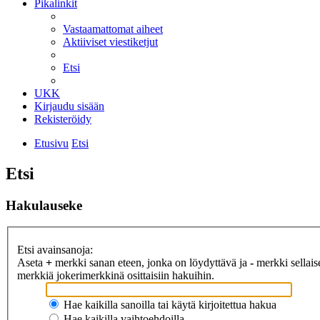
Pikalinkit
Vastaamattomat aiheet
Aktiiviset viestiketjut
Etsi
UKK
Kirjaudu sisään
Rekisteröidy
Etusivu
Etsi
Etsi
Hakulauseke
Etsi avainsanoja:
Aseta
+
merkki sanan eteen, jonka on löydyttävä ja
-
merkki sellaise
merkkiä jokerimerkkinä osittaisiin hakuihin.
Hae kaikilla sanoilla tai käytä kirjoitettua hakua
Hae kaikilla vaihtoehdoilla