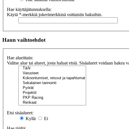
Hae käyttäjätunnuksella:
Käytä *-merkkiä jokerimerkkinä osittaisiin hakuihin.
Haun vaihtoehdot
Hae alueittain:
Valitse alue tai alueet, josta haluat etsiä. Sisäalueet voidaan hakea v
Etsi sisäalueet:
Kyllä
Ei
Hae täältä: