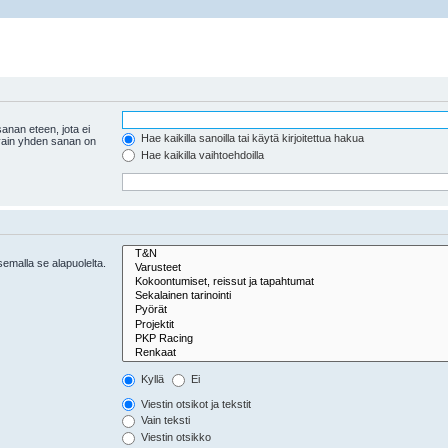
anan eteen, jota ei
Hae kaikilla sanoilla tai käytä kirjoitettua hakua
 vain yhden sanan on
Hae kaikilla vaihtoehdoilla
tsemalla se alapuolelta.
Kyllä
Ei
Viestin otsikot ja tekstit
Vain teksti
Viestin otsikko