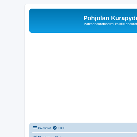
Pohjolan Kurapyörä
Matkaendurofoorumi kaikille enduron 
Pikalinkit
UKK