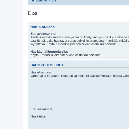
Etusivu
Etsi
Etsi
HAKULAUSEKE
Etsi avainsanoja:
Aseta
+
merkki sanan eteen, jonka on löydyttävä ja
-
merkki sellaisen s
saa löytyä. Laita haettavat sanat sulkuihin erotettuna
|
-merkillä, mikäli
löydyttävä. Käytä *-merkkiä jokerimerkkinä osittaisiin hakuihin.
Hae käyttäjätunnuksella:
Käytä *-merkkiä jokerimerkkinä osittaisiin hakuihin.
HAUN VAIHTOEHDOT
Hae alueittain:
Valitse alue tai alueet, josta haluat etsiä. Sisäalueet voidaan hakea vali
Etsi sisäalueet:
Hae täältä: