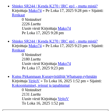
Shinko SR244 / Kenda K270 / IRC gp1 - mutta mistä?
Kirjoittaja
Mako74
»
Pe Loka 17, 2025 9:28 pm
» Sijainti:
Renkaat
0
Vastaukset
2226
Luettu
Uusin viesti
Kirjoittaja
Mako74
Pe Loka 17, 2025 9:28 pm
Shinko SR244 / Kenda K270 / IRC gp1 - mutta mistä?
Kirjoittaja
Mako74
»
Pe Loka 17, 2025 9:23 pm
» Sijainti:
Renkaat
0
Vastaukset
2180
Luettu
Uusin viesti
Kirjoittaja
Mako74
Pe Loka 17, 2025 9:23 pm
Kutsu Pirkanmaan Kurapyöräilijät Whatsapp-ryhmään
Kirjoittaja
VeijoV
»
To Loka 16, 2025 1:52 pm
» Sijainti:
Kokoontumiset, reissut ja tapahtumat
0
Vastaukset
2131
Luettu
Uusin viesti
Kirjoittaja
VeijoV
To Loka 16, 2025 1:52 pm