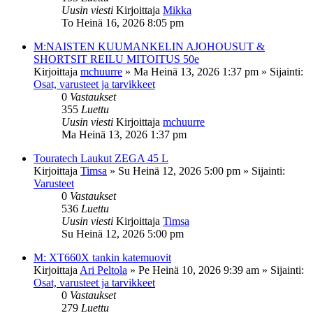
Uusin viesti
Kirjoittaja
Mikka
To Heinä 16, 2026 8:05 pm
M:NAISTEN KUUMANKELIN AJOHOUSUT &
SHORTSIT REILU MITOITUS 50e
Kirjoittaja
mchuurre
»
Ma Heinä 13, 2026 1:37 pm
» Sijainti:
Osat, varusteet ja tarvikkeet
0
Vastaukset
355
Luettu
Uusin viesti
Kirjoittaja
mchuurre
Ma Heinä 13, 2026 1:37 pm
Touratech Laukut ZEGA 45 L
Kirjoittaja
Timsa
»
Su Heinä 12, 2026 5:00 pm
» Sijainti:
Varusteet
0
Vastaukset
536
Luettu
Uusin viesti
Kirjoittaja
Timsa
Su Heinä 12, 2026 5:00 pm
M: XT660X tankin katemuovit
Kirjoittaja
Ari Peltola
»
Pe Heinä 10, 2026 9:39 am
» Sijainti:
Osat, varusteet ja tarvikkeet
0
Vastaukset
279
Luettu