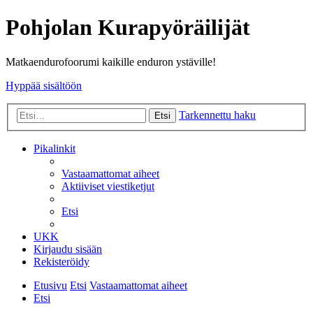
Pohjolan Kurapyöräilijät
Matkaendurofoorumi kaikille enduron ystäville!
Hyppää sisältöön
Tarkennettu haku
Etsi
Pikalinkit
Vastaamattomat aiheet
Aktiiviset viestiketjut
Etsi
UKK
Kirjaudu sisään
Rekisteröidy
Etusivu
Etsi
Vastaamattomat aiheet
Etsi