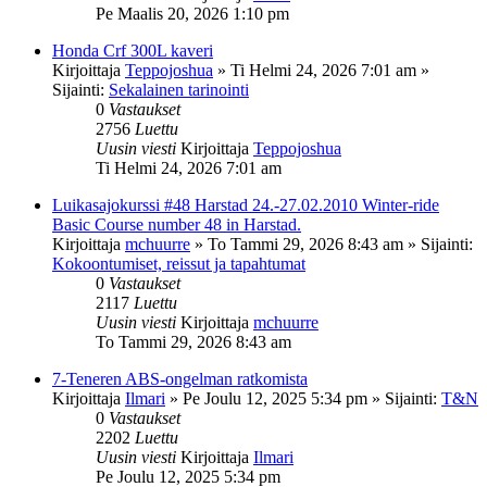
Pe Maalis 20, 2026 1:10 pm
Honda Crf 300L kaveri
Kirjoittaja
Teppojoshua
»
Ti Helmi 24, 2026 7:01 am
»
Sijainti:
Sekalainen tarinointi
0
Vastaukset
2756
Luettu
Uusin viesti
Kirjoittaja
Teppojoshua
Ti Helmi 24, 2026 7:01 am
Luikasajokurssi #48 Harstad 24.-27.02.2010 Winter-ride
Basic Course number 48 in Harstad.
Kirjoittaja
mchuurre
»
To Tammi 29, 2026 8:43 am
» Sijainti:
Kokoontumiset, reissut ja tapahtumat
0
Vastaukset
2117
Luettu
Uusin viesti
Kirjoittaja
mchuurre
To Tammi 29, 2026 8:43 am
7-Teneren ABS-ongelman ratkomista
Kirjoittaja
Ilmari
»
Pe Joulu 12, 2025 5:34 pm
» Sijainti:
T&N
0
Vastaukset
2202
Luettu
Uusin viesti
Kirjoittaja
Ilmari
Pe Joulu 12, 2025 5:34 pm