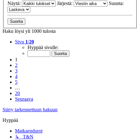
Näytä:
Järjestä:
Suunta:
Haku löysi yli 1000 tulosta
Sivu
1
/
20
Hyppää sivulle:
1
2
3
4
5
…
20
Seuraava
Siirry tarkennettuun hakuun
Hyppää
Matkaendurot
↳ T&N