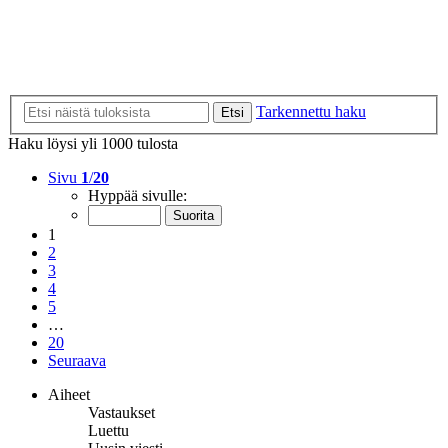
Tarkennettu haku
Etsi
Haku löysi yli 1000 tulosta
Sivu
1
/
20
Hyppää sivulle:
1
2
3
4
5
…
20
Seuraava
Aiheet
Vastaukset
Luettu