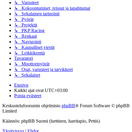
↳ Varusteet
↳ Kokoontumiset, reissut ja tapahtumat
↳ Sekalainen tarinointi
↳ Pyörät
↳ Projektit
↳ PKP Racing
↳ Renkaat
↳ Navigointi
↳ Kaupalliset viestit
↳ Leikkikenttä
Tavaratori
↳ Moottoripyörät
↳ Osat, varusteet ja tarvikkeet
↳ Sekalaiset
Etusivu
Kaikki ajat ovat
UTC+03:00
Poista evästeet
Keskustelufoorumin ohjelmisto
phpBB
® Forum Software © phpBB
Limited
Käännös: phpBB Suomi (lurttinen, harritapio, Pettis)
Yksityisyys
|
Ehdot