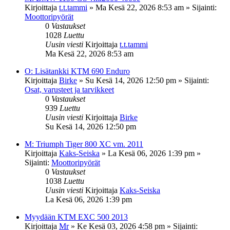
Kirjoittaja
t.t.tammi
»
Ma Kesä 22, 2026 8:53 am
» Sijainti:
Moottoripyörät
0
Vastaukset
1028
Luettu
Uusin viesti
Kirjoittaja
t.t.tammi
Ma Kesä 22, 2026 8:53 am
O: Lisätankki KTM 690 Enduro
Kirjoittaja
Birke
»
Su Kesä 14, 2026 12:50 pm
» Sijainti:
Osat, varusteet ja tarvikkeet
0
Vastaukset
939
Luettu
Uusin viesti
Kirjoittaja
Birke
Su Kesä 14, 2026 12:50 pm
M: Triumph Tiger 800 XC vm. 2011
Kirjoittaja
Kaks-Seiska
»
La Kesä 06, 2026 1:39 pm
»
Sijainti:
Moottoripyörät
0
Vastaukset
1038
Luettu
Uusin viesti
Kirjoittaja
Kaks-Seiska
La Kesä 06, 2026 1:39 pm
Myydään KTM EXC 500 2013
Kirjoittaja
Mr
»
Ke Kesä 03, 2026 4:58 pm
» Sijainti: