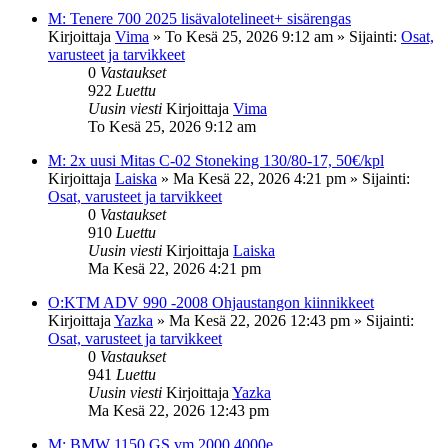
M: Tenere 700 2025 lisävalotelineet+ sisärengas
Kirjoittaja
Vima
»
To Kesä 25, 2026 9:12 am
» Sijainti:
Osat,
varusteet ja tarvikkeet
0
Vastaukset
922
Luettu
Uusin viesti
Kirjoittaja
Vima
To Kesä 25, 2026 9:12 am
M: 2x uusi Mitas C-02 Stoneking 130/80-17, 50€/kpl
Kirjoittaja
Laiska
»
Ma Kesä 22, 2026 4:21 pm
» Sijainti:
Osat, varusteet ja tarvikkeet
0
Vastaukset
910
Luettu
Uusin viesti
Kirjoittaja
Laiska
Ma Kesä 22, 2026 4:21 pm
O:KTM ADV 990 -2008 Ohjaustangon kiinnikkeet
Kirjoittaja
Yazka
»
Ma Kesä 22, 2026 12:43 pm
» Sijainti:
Osat, varusteet ja tarvikkeet
0
Vastaukset
941
Luettu
Uusin viesti
Kirjoittaja
Yazka
Ma Kesä 22, 2026 12:43 pm
M: BMW 1150 GS vm.2000 4000e