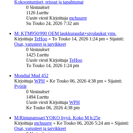
Kokoontumiset, reissut ja tapahtumat
0
Vastaukset
1126
Luettu
Uusin viesti
Kirjoittaja
mchuurre
Su Touko 24, 2026 7:32 am
M: KTM950/990 OEM laukkuraudat+sivulaukut yms.
Kirjoittaja
TeHoo
»
To Touko 14, 2026 1:24 pm
» Sijainti:
Osat, varusteet ja tarvikkeet
0
Vastaukset
1425
Luettu
Uusin viesti
Kirjoittaja
TeHoo
To Touko 14, 2026 1:24 pm
Mondial Mud 452
Kirjoittaja
WPH
»
Ke Touko 06, 2026 4:38 pm
» Sijainti:
Pyörät
0
Vastaukset
1494
Luettu
Uusin viesti
Kirjoittaja
WPH
Ke Touko 06, 2026 4:38 pm
M:Rintapanssari YOKO hyvä. Koko M h:25e
Kirjoittaja
mchuurre
»
Ke Touko 06, 2026 5:24 am
» Sijainti:
Osat, varusteet ja tarvikkeet