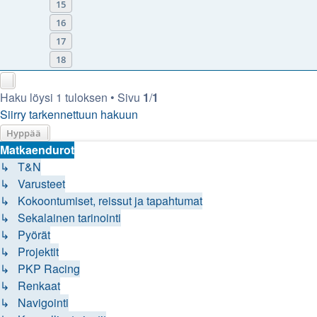
15
16
17
18
Haku löysi 1 tuloksen • Sivu
1
/
1
Siirry tarkennettuun hakuun
Hyppää
Matkaendurot
↳ T&N
↳ Varusteet
↳ Kokoontumiset, reissut ja tapahtumat
↳ Sekalainen tarinointi
↳ Pyörät
↳ Projektit
↳ PKP Racing
↳ Renkaat
↳ Navigointi