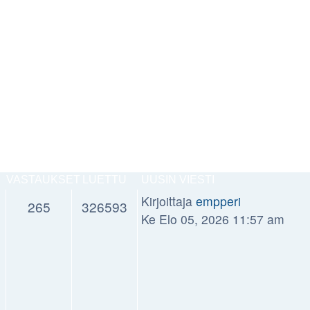
VASTAUKSET
LUETTU
UUSIN VIESTI
Kirjoittaja
empperi
265
326593
Ke Elo 05, 2026 11:57 am