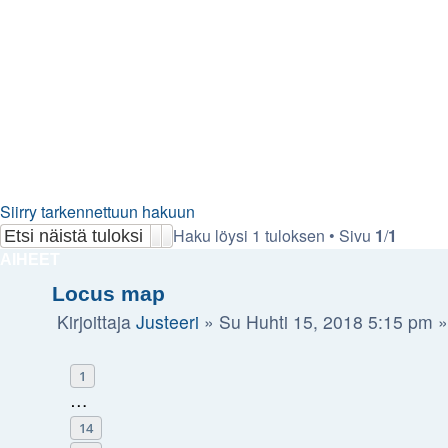
Siirry tarkennettuun hakuun
Haku löysi 1 tuloksen • Sivu
1
/
1
Etsi
Tarkennettu haku
AIHEET
Locus map
Kirjoittaja
Justeeri
»
Su Huhti 15, 2018 5:15 pm
»
1
…
14