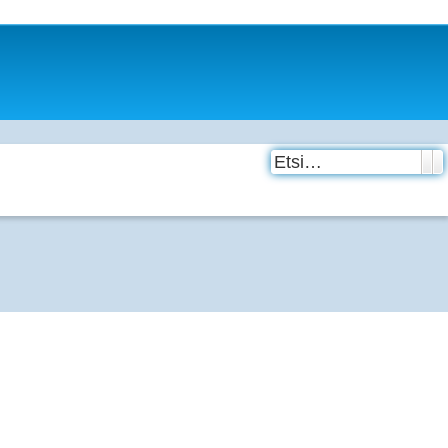
Etsi
T