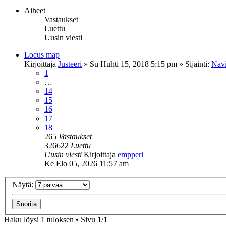
Aiheet
Vastaukset
Luettu
Uusin viesti
Locus map
Kirjoittaja
Justeeri
»
Su Huhti 15, 2018 5:15 pm
» Sijainti:
Navi
1
…
14
15
16
17
18
265
Vastaukset
326622
Luettu
Uusin viesti
Kirjoittaja
empperi
Ke Elo 05, 2026 11:57 am
Näytä:
Haku löysi 1 tuloksen • Sivu
1
/
1