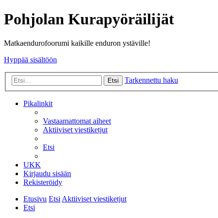
Pohjolan Kurapyöräilijät
Matkaendurofoorumi kaikille enduron ystäville!
Hyppää sisältöön
Tarkennettu haku
Etsi
Pikalinkit
Vastaamattomat aiheet
Aktiiviset viestiketjut
Etsi
UKK
Kirjaudu sisään
Rekisteröidy
Etusivu
Etsi
Aktiiviset viestiketjut
Etsi