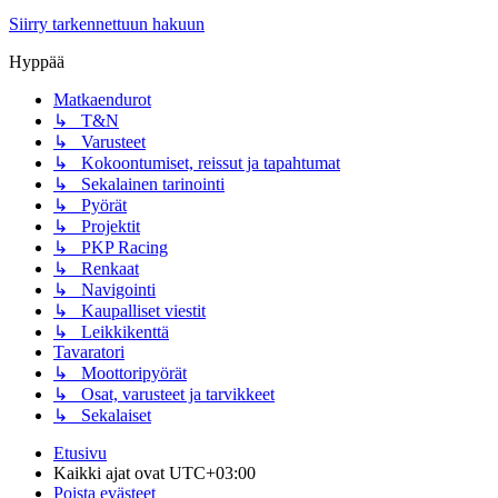
Siirry tarkennettuun hakuun
Hyppää
Matkaendurot
↳ T&N
↳ Varusteet
↳ Kokoontumiset, reissut ja tapahtumat
↳ Sekalainen tarinointi
↳ Pyörät
↳ Projektit
↳ PKP Racing
↳ Renkaat
↳ Navigointi
↳ Kaupalliset viestit
↳ Leikkikenttä
Tavaratori
↳ Moottoripyörät
↳ Osat, varusteet ja tarvikkeet
↳ Sekalaiset
Etusivu
Kaikki ajat ovat
UTC+03:00
Poista evästeet