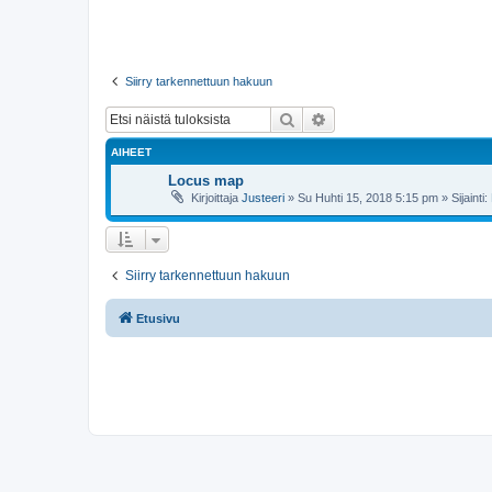
Siirry tarkennettuun hakuun
Etsi
Tarkennettu haku
AIHEET
Locus map
Kirjoittaja
Justeeri
»
Su Huhti 15, 2018 5:15 pm
» Sijainti:
Siirry tarkennettuun hakuun
Etusivu