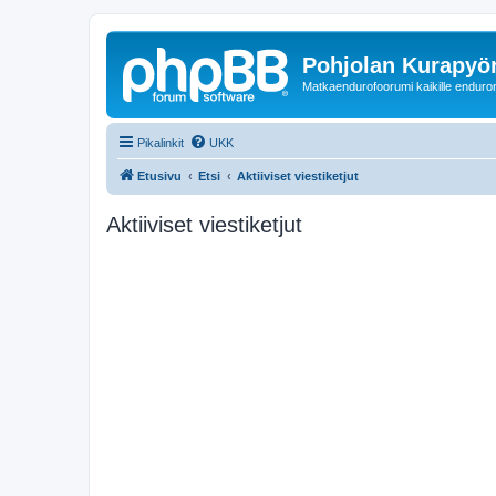
Pohjolan Kurapyörä
Matkaendurofoorumi kaikille enduron 
Pikalinkit
UKK
Etusivu
Etsi
Aktiiviset viestiketjut
Aktiiviset viestiketjut