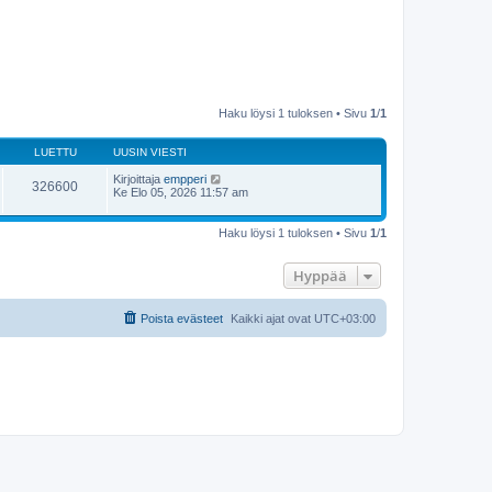
Haku löysi 1 tuloksen • Sivu
1
/
1
LUETTU
UUSIN VIESTI
Kirjoittaja
empperi
326600
Ke Elo 05, 2026 11:57 am
Haku löysi 1 tuloksen • Sivu
1
/
1
Hyppää
Poista evästeet
Kaikki ajat ovat
UTC+03:00