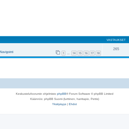
VASTAUKSET
265
Navigointi
1
14
15
16
17
18
…
Keskustelufoorumin ohjelmisto
phpBB
® Forum Software © phpBB Limited
Käännös: phpBB Suomi (lurttinen, harritapio, Pettis)
Yksityisyys
|
Ehdot