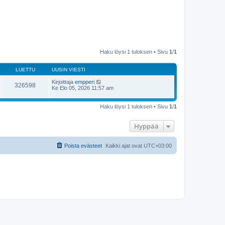
Haku löysi 1 tuloksen • Sivu
1
/
1
LUETTU
UUSIN VIESTI
Kirjoittaja
empperi
326598
Ke Elo 05, 2026 11:57 am
Haku löysi 1 tuloksen • Sivu
1
/
1
Hyppää
Poista evästeet
Kaikki ajat ovat
UTC+03:00