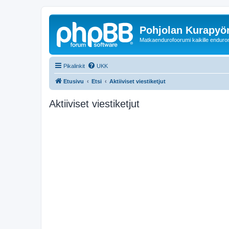
Pohjolan Kurapyörä
Matkaendurofoorumi kaikille enduron 
Pikalinkit
UKK
Etusivu
Etsi
Aktiiviset viestiketjut
Aktiiviset viestiketjut