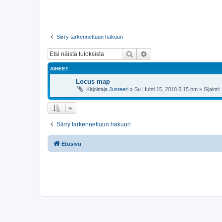
Siirry tarkennettuun hakuun
Etsi
Tarkennettu haku
AIHEET
Locus map
Kirjoittaja
Justeeri
»
Su Huhti 15, 2018 5:15 pm
» Sijainti:
Siirry tarkennettuun hakuun
Etusivu