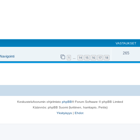
VASTAUKSET
265
Navigointi
1
14
15
16
17
18
…
Keskustelufoorumin ohjelmisto
phpBB
® Forum Software © phpBB Limited
Käännös: phpBB Suomi (lurttinen, harritapio, Pettis)
Yksityisyys
|
Ehdot