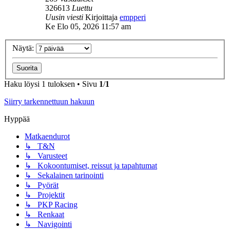
326613
Luettu
Uusin viesti
Kirjoittaja
empperi
Ke Elo 05, 2026 11:57 am
Näytä:
Haku löysi 1 tuloksen • Sivu
1
/
1
Siirry tarkennettuun hakuun
Hyppää
Matkaendurot
↳ T&N
↳ Varusteet
↳ Kokoontumiset, reissut ja tapahtumat
↳ Sekalainen tarinointi
↳ Pyörät
↳ Projektit
↳ PKP Racing
↳ Renkaat
↳ Navigointi