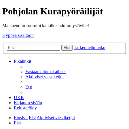
Pohjolan Kurapyöräilijät
Matkaendurofoorumi kaikille enduron ystäville!
Hyppää sisältöön
Tarkennettu haku
Etsi
Pikalinkit
Vastaamattomat aiheet
Aktiiviset viestiketjut
Etsi
UKK
Kirjaudu sisään
Rekisteröidy
Etusivu
Etsi
Aktiiviset viestiketjut
Etsi