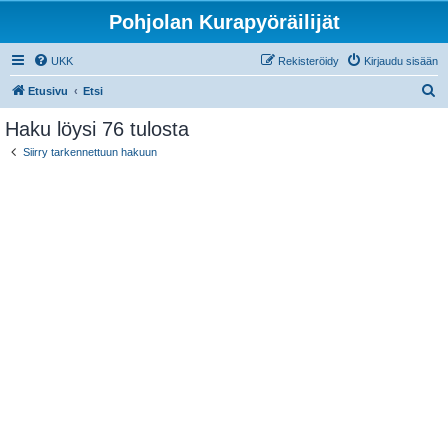
Pohjolan Kurapyöräilijät
UKK
Rekisteröidy
Kirjaudu sisään
E
Etusivu
Etsi
t
Haku löysi 76 tulosta
s
Siirry tarkennettuun hakuun
i