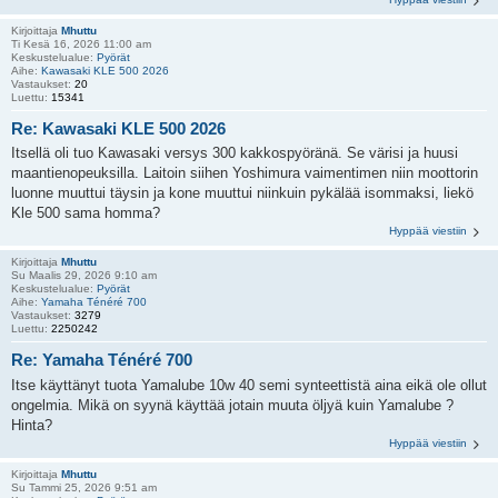
Kirjoittaja
Mhuttu
Ti Kesä 16, 2026 11:00 am
Keskustelualue:
Pyörät
Aihe:
Kawasaki KLE 500 2026
Vastaukset:
20
Luettu:
15341
Re: Kawasaki KLE 500 2026
Itsellä oli tuo Kawasaki versys 300 kakkospyöränä. Se värisi ja huusi
maantienopeuksilla. Laitoin siihen Yoshimura vaimentimen niin moottorin
luonne muuttui täysin ja kone muuttui niinkuin pykälää isommaksi, liekö
Kle 500 sama homma?
Hyppää viestiin
Kirjoittaja
Mhuttu
Su Maalis 29, 2026 9:10 am
Keskustelualue:
Pyörät
Aihe:
Yamaha Ténéré 700
Vastaukset:
3279
Luettu:
2250242
Re: Yamaha Ténéré 700
Itse käyttänyt tuota Yamalube 10w 40 semi synteettistä aina eikä ole ollut
ongelmia. Mikä on syynä käyttää jotain muuta öljyä kuin Yamalube ?
Hinta?
Hyppää viestiin
Kirjoittaja
Mhuttu
Su Tammi 25, 2026 9:51 am