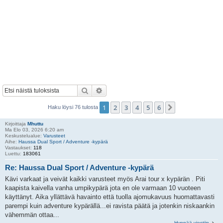
Etsi
Tarkennettu haku
1
2
3
4
5
6
Seuraava
Haku löysi 76 tulosta
Kirjoittaja
Mhuttu
Ma Elo 03, 2026 6:20 am
Keskustelualue:
Varusteet
Aihe:
Haussa Dual Sport / Adventure -kypärä
Vastaukset:
118
Luettu:
183061
Re: Haussa Dual Sport / Adventure -kypärä
Kävi varkaat ja veivät kaikki varusteet myös Arai tour x kypärän . Piti
kaapista kaivella vanha umpikypärä jota en ole varmaan 10 vuoteen
käyttänyt. Aika yllättävä havainto että tuolla ajomukavuus huomattavasti
parempi kuin adventure kypärällä...ei ravista päätä ja jotenkin niskaankin
vähemmän ottaa...
Hyppää viestiin