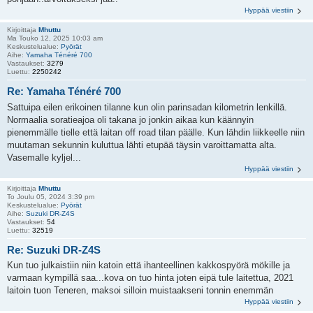
Hyppää viestiin
Kirjoittaja
Mhuttu
Ma Touko 12, 2025 10:03 am
Keskustelualue:
Pyörät
Aihe:
Yamaha Ténéré 700
Vastaukset:
3279
Luettu:
2250242
Re: Yamaha Ténéré 700
Sattuipa eilen erikoinen tilanne kun olin parinsadan kilometrin lenkillä.
Normaalia soratieajoa oli takana jo jonkin aikaa kun käännyin
pienemmälle tielle että laitan off road tilan päälle. Kun lähdin liikkeelle niin
muutaman sekunnin kuluttua lähti etupää täysin varoittamatta alta.
Vasemalle kyljel...
Hyppää viestiin
Kirjoittaja
Mhuttu
To Joulu 05, 2024 3:39 pm
Keskustelualue:
Pyörät
Aihe:
Suzuki DR-Z4S
Vastaukset:
54
Luettu:
32519
Re: Suzuki DR-Z4S
Kun tuo julkaistiin niin katoin että ihanteellinen kakkospyörä mökille ja
varmaan kympillä saa...kova on tuo hinta joten eipä tule laitettua, 2021
laitoin tuon Teneren, maksoi silloin muistaakseni tonnin enemmän
Hyppää viestiin