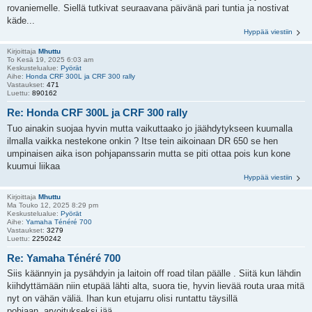
rovaniemelle. Siellä tutkivat seuraavana päivänä pari tuntia ja nostivat
käde...
Hyppää viestiin
Kirjoittaja
Mhuttu
To Kesä 19, 2025 6:03 am
Keskustelualue:
Pyörät
Aihe:
Honda CRF 300L ja CRF 300 rally
Vastaukset:
471
Luettu:
890162
Re: Honda CRF 300L ja CRF 300 rally
Tuo ainakin suojaa hyvin mutta vaikuttaako jo jäähdytykseen kuumalla
ilmalla vaikka nestekone onkin ? Itse tein aikoinaan DR 650 se hen
umpinaisen aika ison pohjapanssarin mutta se piti ottaa pois kun kone
kuumui liikaa
Hyppää viestiin
Kirjoittaja
Mhuttu
Ma Touko 12, 2025 8:29 pm
Keskustelualue:
Pyörät
Aihe:
Yamaha Ténéré 700
Vastaukset:
3279
Luettu:
2250242
Re: Yamaha Ténéré 700
Siis käännyin ja pysähdyin ja laitoin off road tilan päälle . Siitä kun lähdin
kiihdyttämään niin etupää lähti alta, suora tie, hyvin lievää routa uraa mitä
nyt on vähän väliä. Ihan kun etujarru olisi runtattu täysillä
pohjaan..arvoitukseksi jää..