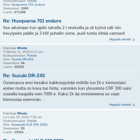
Keskustelualue:
Pyörät
Aihe:
Husqvarna 701 enduro
Vastaukset:
1060
Luettu:
671268
Re: Husqvarna 701 enduro
Itse aikoinaan kun ajelin talvella 2 t enskoilla ja oli kylmä talli niin
kevytpeite päälle ja 3 kW puhallin sinne, puoli tuntia riittää varmasti
Hyppää viestiin
Kirjoittaja
Mhuttu
Ti Marras 11, 2025 9:22 am
Keskustelualue:
Pyörät
Aihe:
Suzuki DR-Z4S
Vastaukset:
54
Luettu:
32519
Re: Suzuki DR-Z4S
Ostamassa ensi kesäksi kakkospyörää mökille tuo Dr-z kiinnostaisi
eniten mutta on kova tuo hinta, varsinkin kun ylivuotista CRF 300 saisi
suoralla kaupalla noin 7000 e. Kaksi Dr ää omistaneena se vaan
kiinnostaa enemmän...
Hyppää viestiin
Kirjoittaja
Mhuttu
La Loka 25, 2025 7:58 am
Keskustelualue:
Pyörät
Aihe:
Kawasaki KLE 500 2026
Vastaukset:
20
Luettu:
15341