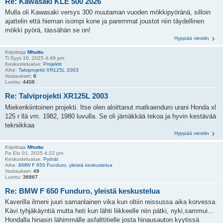
Re: Kawasaki KLE 500 2026
Mulla oli Kawasaki versys 300 muutaman vuoden mökkipyöränä, silloin
ajattelin että hieman isompi kone ja paremmat joustot niin täydellinen
mökki pyörä, tässähän se on!
Hyppää viestiin
Kirjoittaja
Mhuttu
Ti Syys 16, 2025 4:49 pm
Keskustelualue:
Projektit
Aihe:
Talviprojekti XR125L 2003
Vastaukset:
6
Luettu:
4406
Re: Talviprojekti XR125L 2003
Miekenkiintoinen projekti. Itse olen aloittanut matkaenduro urani Honda xl
125 r llä vm. 1982, 1980 luvulla. Se oli jämäkkää tekoa ja hyvin kestävää
tekniikkaa
Hyppää viestiin
Kirjoittaja
Mhuttu
Pe Elo 01, 2025 4:22 pm
Keskustelualue:
Pyörät
Aihe:
BMW F 650 Funduro, yleistä keskustelua
Vastaukset:
49
Luettu:
36867
Re: BMW F 650 Funduro, yleistä keskustelua
Kaverilla ilmeni juuri samanlainen vika kun oltiin reissussa aika korvessa.
Kävi tyhjäkäyntiä mutta heti kun lähti liikkeelle niin pätki, nyki,sammui...
Hondalla hinasin lähimmälle asfalttitielle josta hinausauton kyytissä