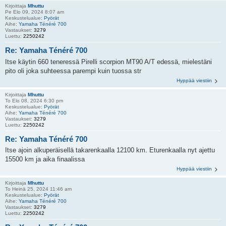
Kirjoittaja
Mhuttu
Pe Elo 09, 2024 8:07 am
Keskustelualue:
Pyörät
Aihe:
Yamaha Ténéré 700
Vastaukset:
3279
Luettu:
2250242
Re: Yamaha Ténéré 700
Itse käytin 660 teneressä Pirelli scorpion MT90 A/T edessä, mielestäni
pito oli joka suhteessa parempi kuin tuossa str
Hyppää viestiin
Kirjoittaja
Mhuttu
To Elo 08, 2024 6:30 pm
Keskustelualue:
Pyörät
Aihe:
Yamaha Ténéré 700
Vastaukset:
3279
Luettu:
2250242
Re: Yamaha Ténéré 700
Itse ajoin alkuperäisellä takarenkaalla 12100 km. Eturenkaalla nyt ajettu
15500 km ja aika finaalissa
Hyppää viestiin
Kirjoittaja
Mhuttu
To Heinä 25, 2024 11:46 am
Keskustelualue:
Pyörät
Aihe:
Yamaha Ténéré 700
Vastaukset:
3279
Luettu:
2250242