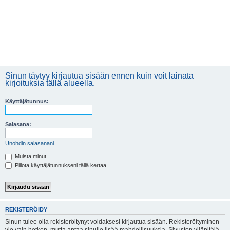
Sinun täytyy kirjautua sisään ennen kuin voit lainata
kirjoituksia tällä alueella.
Käyttäjätunnus:
Salasana:
Unohdin salasanani
Muista minut
Piilota käyttäjätunnukseni tällä kertaa
REKISTERÖIDY
Sinun tulee olla rekisteröitynyt voidaksesi kirjautua sisään. Rekisteröityminen
vie vain hetken, mutta antaa sinulle lisää mahdollisuuksia. Sivuston ylläpitäjä