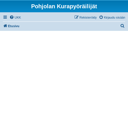
Pohjolan Kurapyöräilijät
UKK
Rekisteröidy
Kirjaudu sisään
E
Etusivu
t
s
i