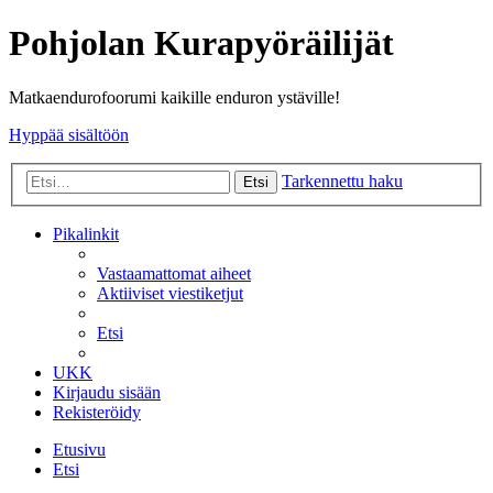
Pohjolan Kurapyöräilijät
Matkaendurofoorumi kaikille enduron ystäville!
Hyppää sisältöön
Tarkennettu haku
Etsi
Pikalinkit
Vastaamattomat aiheet
Aktiiviset viestiketjut
Etsi
UKK
Kirjaudu sisään
Rekisteröidy
Etusivu
Etsi